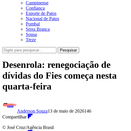
Campinense
Confiança
Esporte de Patos
Nacional de Patos
Pombal
Serra Branca
Sousa
Treze
Pesquisar
Desenrola: renegociação de
dívidas do Fies começa nesta
quarta-feira
Anderson Souza
13 de maio de 2026
146
Compartilhar
© José Cruz/Agência Brasil