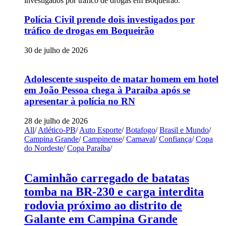
Polícia Civil prende dois investigados por
tráfico de drogas em Boqueirão
30 de julho de 2026
Adolescente suspeito de matar homem em hotel
em João Pessoa chega à Paraíba após se
apresentar à polícia no RN
28 de julho de 2026
All
/
Atlético-PB
/
Auto Esporte
/
Botafogo
/
Brasil e Mundo
/
Campina Grande
/
Campinense
/
Carnaval
/
Confiança
/
Copa
do Nordeste
/
Copa Paraíba
/
Caminhão carregado de batatas
tomba na BR-230 e carga interdita
rodovia próximo ao distrito de
Galante em Campina Grande