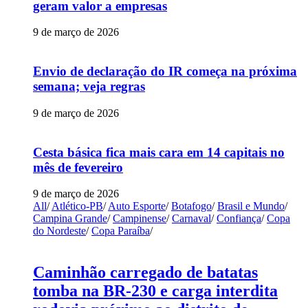
geram valor a empresas
9 de março de 2026
Envio de declaração do IR começa na próxima
semana; veja regras
9 de março de 2026
Cesta básica fica mais cara em 14 capitais no
mês de fevereiro
9 de março de 2026
All
/
Atlético-PB
/
Auto Esporte
/
Botafogo
/
Brasil e Mundo
/
Campina Grande
/
Campinense
/
Carnaval
/
Confiança
/
Copa
do Nordeste
/
Copa Paraíba
/
Caminhão carregado de batatas
tomba na BR-230 e carga interdita