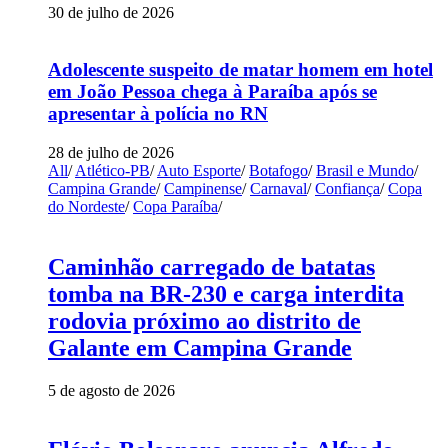
30 de julho de 2026
Adolescente suspeito de matar homem em hotel
em João Pessoa chega à Paraíba após se
apresentar à polícia no RN
28 de julho de 2026
All
/
Atlético-PB
/
Auto Esporte
/
Botafogo
/
Brasil e Mundo
/
Campina Grande
/
Campinense
/
Carnaval
/
Confiança
/
Copa
do Nordeste
/
Copa Paraíba
/
Caminhão carregado de batatas
tomba na BR-230 e carga interdita
rodovia próximo ao distrito de
Galante em Campina Grande
5 de agosto de 2026