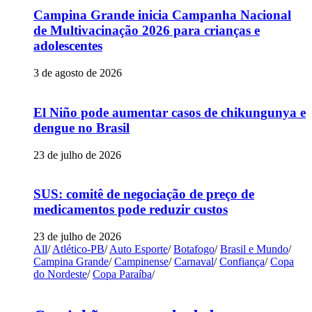
Campina Grande inicia Campanha Nacional
de Multivacinação 2026 para crianças e
adolescentes
3 de agosto de 2026
El Niño pode aumentar casos de chikungunya e
dengue no Brasil
23 de julho de 2026
SUS: comitê de negociação de preço de
medicamentos pode reduzir custos
23 de julho de 2026
All
/
Atlético-PB
/
Auto Esporte
/
Botafogo
/
Brasil e Mundo
/
Campina Grande
/
Campinense
/
Carnaval
/
Confiança
/
Copa
do Nordeste
/
Copa Paraíba
/