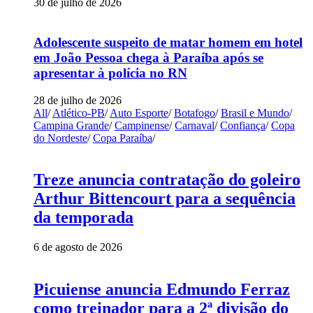
30 de julho de 2026
Adolescente suspeito de matar homem em hotel
em João Pessoa chega à Paraíba após se
apresentar à polícia no RN
28 de julho de 2026
All
/
Atlético-PB
/
Auto Esporte
/
Botafogo
/
Brasil e Mundo
/
Campina Grande
/
Campinense
/
Carnaval
/
Confiança
/
Copa
do Nordeste
/
Copa Paraíba
/
Treze anuncia contratação do goleiro
Arthur Bittencourt para a sequência
da temporada
6 de agosto de 2026
Picuiense anuncia Edmundo Ferraz
como treinador para a 2ª divisão do