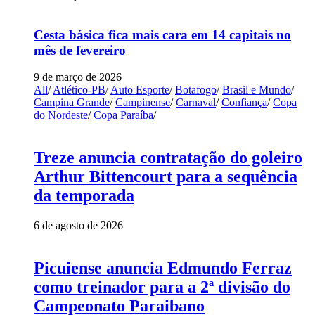
Cesta básica fica mais cara em 14 capitais no
mês de fevereiro
9 de março de 2026
All
/
Atlético-PB
/
Auto Esporte
/
Botafogo
/
Brasil e Mundo
/
Campina Grande
/
Campinense
/
Carnaval
/
Confiança
/
Copa
do Nordeste
/
Copa Paraíba
/
Treze anuncia contratação do goleiro
Arthur Bittencourt para a sequência
da temporada
6 de agosto de 2026
Picuiense anuncia Edmundo Ferraz
como treinador para a 2ª divisão do
Campeonato Paraibano