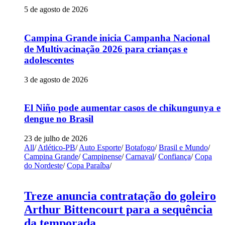
5 de agosto de 2026
Campina Grande inicia Campanha Nacional
de Multivacinação 2026 para crianças e
adolescentes
3 de agosto de 2026
El Niño pode aumentar casos de chikungunya e
dengue no Brasil
23 de julho de 2026
All
/
Atlético-PB
/
Auto Esporte
/
Botafogo
/
Brasil e Mundo
/
Campina Grande
/
Campinense
/
Carnaval
/
Confiança
/
Copa
do Nordeste
/
Copa Paraíba
/
Treze anuncia contratação do goleiro
Arthur Bittencourt para a sequência
da temporada