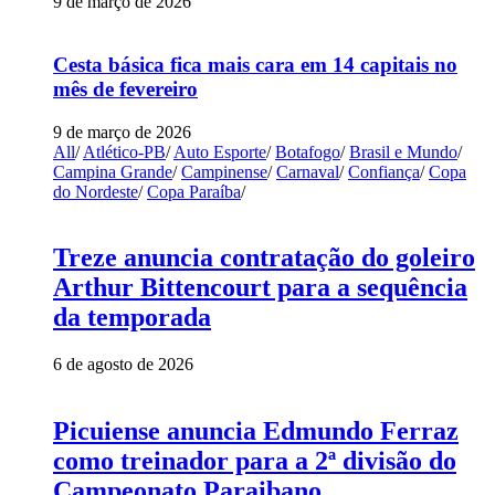
9 de março de 2026
Cesta básica fica mais cara em 14 capitais no
mês de fevereiro
9 de março de 2026
All
/
Atlético-PB
/
Auto Esporte
/
Botafogo
/
Brasil e Mundo
/
Campina Grande
/
Campinense
/
Carnaval
/
Confiança
/
Copa
do Nordeste
/
Copa Paraíba
/
Treze anuncia contratação do goleiro
Arthur Bittencourt para a sequência
da temporada
6 de agosto de 2026
Picuiense anuncia Edmundo Ferraz
como treinador para a 2ª divisão do
Campeonato Paraibano