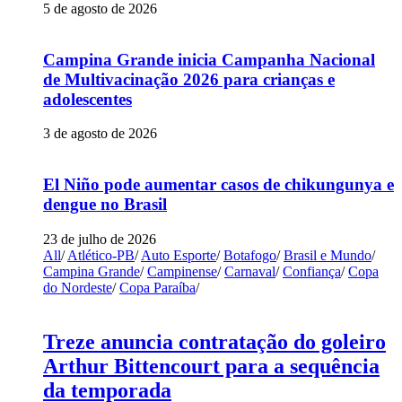
5 de agosto de 2026
Campina Grande inicia Campanha Nacional
de Multivacinação 2026 para crianças e
adolescentes
3 de agosto de 2026
El Niño pode aumentar casos de chikungunya e
dengue no Brasil
23 de julho de 2026
All
/
Atlético-PB
/
Auto Esporte
/
Botafogo
/
Brasil e Mundo
/
Campina Grande
/
Campinense
/
Carnaval
/
Confiança
/
Copa
do Nordeste
/
Copa Paraíba
/
Treze anuncia contratação do goleiro
Arthur Bittencourt para a sequência
da temporada