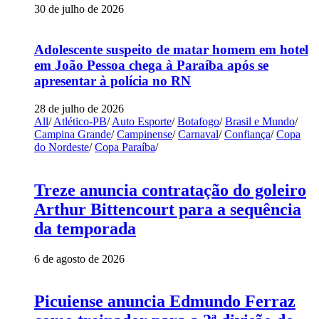
30 de julho de 2026
Adolescente suspeito de matar homem em hotel
em João Pessoa chega à Paraíba após se
apresentar à polícia no RN
28 de julho de 2026
All
/
Atlético-PB
/
Auto Esporte
/
Botafogo
/
Brasil e Mundo
/
Campina Grande
/
Campinense
/
Carnaval
/
Confiança
/
Copa
do Nordeste
/
Copa Paraíba
/
Treze anuncia contratação do goleiro
Arthur Bittencourt para a sequência
da temporada
6 de agosto de 2026
Picuiense anuncia Edmundo Ferraz