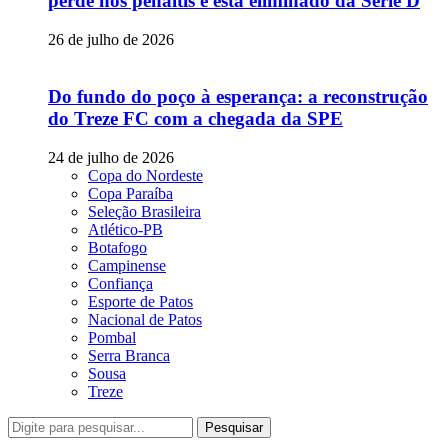
perde nos pênaltis e está eliminado da Série D
26 de julho de 2026
Do fundo do poço à esperança: a reconstrução
do Treze FC com a chegada da SPE
24 de julho de 2026
Copa do Nordeste
Copa Paraíba
Seleção Brasileira
Atlético-PB
Botafogo
Campinense
Confiança
Esporte de Patos
Nacional de Patos
Pombal
Serra Branca
Sousa
Treze
Pesquisar