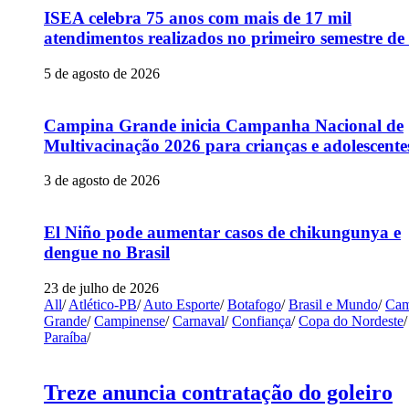
ISEA celebra 75 anos com mais de 17 mil
atendimentos realizados no primeiro semestre de
5 de agosto de 2026
Campina Grande inicia Campanha Nacional de
Multivacinação 2026 para crianças e adolescente
3 de agosto de 2026
El Niño pode aumentar casos de chikungunya e
dengue no Brasil
23 de julho de 2026
All
/
Atlético-PB
/
Auto Esporte
/
Botafogo
/
Brasil e Mundo
/
Cam
Grande
/
Campinense
/
Carnaval
/
Confiança
/
Copa do Nordeste
/
Paraíba
/
Treze anuncia contratação do goleiro