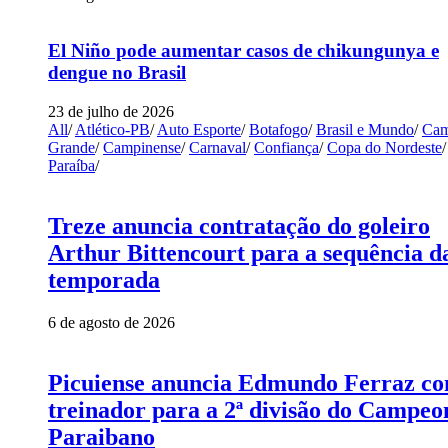
El Niño pode aumentar casos de chikungunya e
dengue no Brasil
23 de julho de 2026
All
/
Atlético-PB
/
Auto Esporte
/
Botafogo
/
Brasil e Mundo
/
Cam
Grande
/
Campinense
/
Carnaval
/
Confiança
/
Copa do Nordeste
/
Paraíba
/
Treze anuncia contratação do goleiro
Arthur Bittencourt para a sequência d
temporada
6 de agosto de 2026
Picuiense anuncia Edmundo Ferraz c
treinador para a 2ª divisão do Campeo
Paraibano