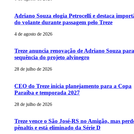
Adriano Souza elogia Petrocelli e destaca import
do volante durante passagem pelo Treze
4 de agosto de 2026
Treze anuncia renovação de Adriano Souza par
sequência do projeto alvinegro
28 de julho de 2026
CEO do Treze inicia planejamento para a Copa
Paraíba e temporada 2027
28 de julho de 2026
Treze vence o São José-RS no Amigão, mas perd
pênaltis e está eliminado da Série D