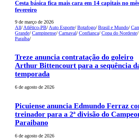
Cesta básica fica mais cara em 14 capitais no mê
fevereiro
9 de março de 2026
All
/
Atlético-PB
/
Auto Esporte
/
Botafogo
/
Brasil e Mundo
/
Cam
Grande
/
Campinense
/
Carnaval
/
Confiança
/
Copa do Nordeste
/
Paraíba
/
Treze anuncia contratação do goleiro
Arthur Bittencourt para a sequência d
temporada
6 de agosto de 2026
Picuiense anuncia Edmundo Ferraz c
treinador para a 2ª divisão do Campeo
Paraibano
6 de agosto de 2026