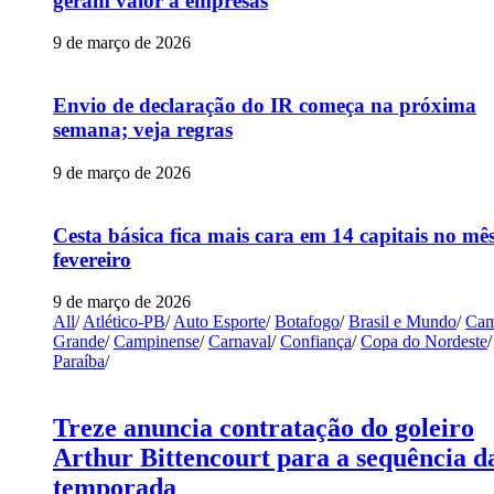
geram valor a empresas
9 de março de 2026
Envio de declaração do IR começa na próxima
semana; veja regras
9 de março de 2026
Cesta básica fica mais cara em 14 capitais no mê
fevereiro
9 de março de 2026
All
/
Atlético-PB
/
Auto Esporte
/
Botafogo
/
Brasil e Mundo
/
Cam
Grande
/
Campinense
/
Carnaval
/
Confiança
/
Copa do Nordeste
/
Paraíba
/
Treze anuncia contratação do goleiro
Arthur Bittencourt para a sequência d
temporada