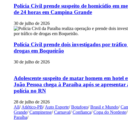
Polícia Civil prende suspeito de homicídio em m
de 24 horas em Campina Grande
30 de julho de 2026
Polícia Civil prende dois investigados por tráfico
drogas em Boqueirão
30 de julho de 2026
Adolescente suspeito de matar homem em hotel 
João Pessoa chega à Paraíba após se apresentar 
polícia no RN
28 de julho de 2026
All
/
Atlético-PB
/
Auto Esporte
/
Botafogo
/
Brasil e Mundo
/
Cam
Grande
/
Campinense
/
Carnaval
/
Confiança
/
Copa do Nordeste
/
Paraíba
/