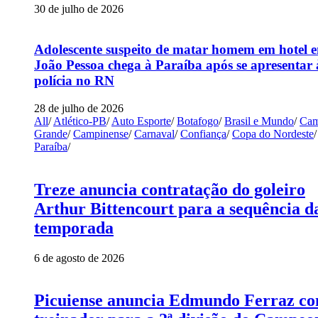
30 de julho de 2026
Adolescente suspeito de matar homem em hotel 
João Pessoa chega à Paraíba após se apresentar 
polícia no RN
28 de julho de 2026
All
/
Atlético-PB
/
Auto Esporte
/
Botafogo
/
Brasil e Mundo
/
Cam
Grande
/
Campinense
/
Carnaval
/
Confiança
/
Copa do Nordeste
/
Paraíba
/
Treze anuncia contratação do goleiro
Arthur Bittencourt para a sequência d
temporada
6 de agosto de 2026
Picuiense anuncia Edmundo Ferraz c