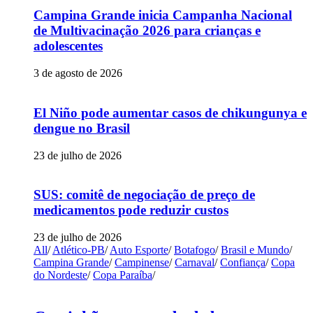
Campina Grande inicia Campanha Nacional
de Multivacinação 2026 para crianças e
adolescentes
3 de agosto de 2026
El Niño pode aumentar casos de chikungunya e
dengue no Brasil
23 de julho de 2026
SUS: comitê de negociação de preço de
medicamentos pode reduzir custos
23 de julho de 2026
All
/
Atlético-PB
/
Auto Esporte
/
Botafogo
/
Brasil e Mundo
/
Campina Grande
/
Campinense
/
Carnaval
/
Confiança
/
Copa
do Nordeste
/
Copa Paraíba
/