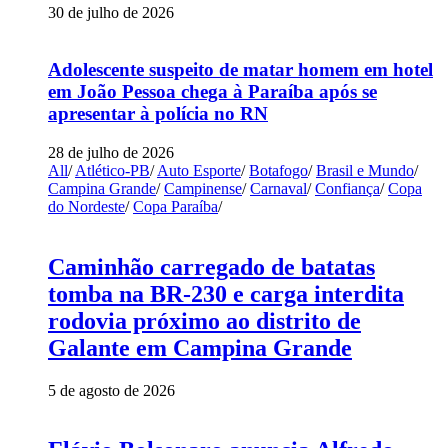
30 de julho de 2026
Adolescente suspeito de matar homem em hotel
em João Pessoa chega à Paraíba após se
apresentar à polícia no RN
28 de julho de 2026
All
/
Atlético-PB
/
Auto Esporte
/
Botafogo
/
Brasil e Mundo
/
Campina Grande
/
Campinense
/
Carnaval
/
Confiança
/
Copa
do Nordeste
/
Copa Paraíba
/
Caminhão carregado de batatas
tomba na BR-230 e carga interdita
rodovia próximo ao distrito de
Galante em Campina Grande
5 de agosto de 2026