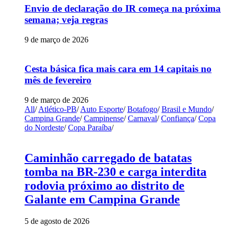
Envio de declaração do IR começa na próxima
semana; veja regras
9 de março de 2026
Cesta básica fica mais cara em 14 capitais no
mês de fevereiro
9 de março de 2026
All
/
Atlético-PB
/
Auto Esporte
/
Botafogo
/
Brasil e Mundo
/
Campina Grande
/
Campinense
/
Carnaval
/
Confiança
/
Copa
do Nordeste
/
Copa Paraíba
/
Caminhão carregado de batatas
tomba na BR-230 e carga interdita
rodovia próximo ao distrito de
Galante em Campina Grande
5 de agosto de 2026