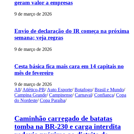
geram valor a empresas
9 de março de 2026
Envio de declaração do IR começa na próxima
semana; veja regras
9 de março de 2026
Cesta básica fica mais cara em 14 capitais no
mês de fevereiro
9 de março de 2026
All
/
Atlético-PB
/
Auto Esporte
/
Botafogo
/
Brasil e Mundo
/
Campina Grande
/
Campinense
/
Carnaval
/
Confiança
/
Copa
do Nordeste
/
Copa Paraíba
/
Caminhão carregado de batatas
tomba na BR-230 e carga interdita