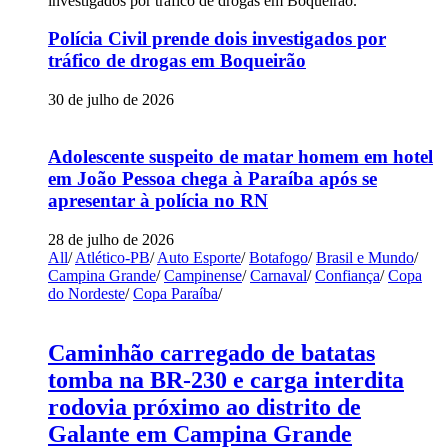
Polícia Civil prende dois investigados por
tráfico de drogas em Boqueirão
30 de julho de 2026
Adolescente suspeito de matar homem em hotel
em João Pessoa chega à Paraíba após se
apresentar à polícia no RN
28 de julho de 2026
All
/
Atlético-PB
/
Auto Esporte
/
Botafogo
/
Brasil e Mundo
/
Campina Grande
/
Campinense
/
Carnaval
/
Confiança
/
Copa
do Nordeste
/
Copa Paraíba
/
Caminhão carregado de batatas
tomba na BR-230 e carga interdita
rodovia próximo ao distrito de
Galante em Campina Grande