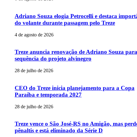
Adriano Souza elogia Petrocelli e destaca import
do volante durante passagem pelo Treze
4 de agosto de 2026
Treze anuncia renovação de Adriano Souza par
sequência do projeto alvinegro
28 de julho de 2026
CEO do Treze inicia planejamento para a Copa
Paraíba e temporada 2027
28 de julho de 2026
Treze vence o São José-RS no Amigão, mas perd
pênaltis e está eliminado da Série D