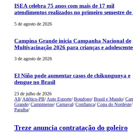
ISEA celebra 75 anos com mais de 17 mil
atendimentos realizados no primeiro semestre de
5 de agosto de 2026
Campina Grande inicia Campanha Nacional de
Multivacinação 2026 para crianças e adolescente
3 de agosto de 2026
El Niño pode aumentar casos de chikungunya e
dengue no Brasil
23 de julho de 2026
All
/
Atlético-PB
/
Auto Esporte
/
Botafogo
/
Brasil e Mundo
/
Cam
Grande
/
Campinense
/
Carnaval
/
Confiança
/
Copa do Nordeste
/
Paraíba
/
Treze anuncia contratação do goleiro