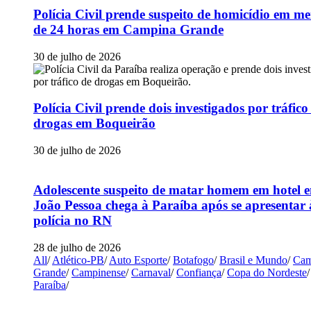
Polícia Civil prende suspeito de homicídio em m
de 24 horas em Campina Grande
30 de julho de 2026
Polícia Civil prende dois investigados por tráfico
drogas em Boqueirão
30 de julho de 2026
Adolescente suspeito de matar homem em hotel 
João Pessoa chega à Paraíba após se apresentar 
polícia no RN
28 de julho de 2026
All
/
Atlético-PB
/
Auto Esporte
/
Botafogo
/
Brasil e Mundo
/
Cam
Grande
/
Campinense
/
Carnaval
/
Confiança
/
Copa do Nordeste
/
Paraíba
/