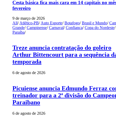
Cesta básica fica mais cara em 14 capitais no mê
fevereiro
9 de março de 2026
All
/
Atlético-PB
/
Auto Esporte
/
Botafogo
/
Brasil e Mundo
/
Cam
Grande
/
Campinense
/
Carnaval
/
Confiança
/
Copa do Nordeste
/
Paraíba
/
Treze anuncia contratação do goleiro
Arthur Bittencourt para a sequência d
temporada
6 de agosto de 2026
Picuiense anuncia Edmundo Ferraz c
treinador para a 2ª divisão do Campeo
Paraibano
6 de agosto de 2026