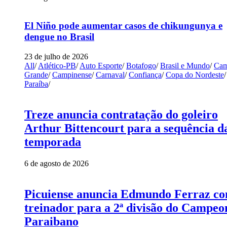
El Niño pode aumentar casos de chikungunya e
dengue no Brasil
23 de julho de 2026
All
/
Atlético-PB
/
Auto Esporte
/
Botafogo
/
Brasil e Mundo
/
Cam
Grande
/
Campinense
/
Carnaval
/
Confiança
/
Copa do Nordeste
/
Paraíba
/
Treze anuncia contratação do goleiro
Arthur Bittencourt para a sequência d
temporada
6 de agosto de 2026
Picuiense anuncia Edmundo Ferraz c
treinador para a 2ª divisão do Campeo
Paraibano