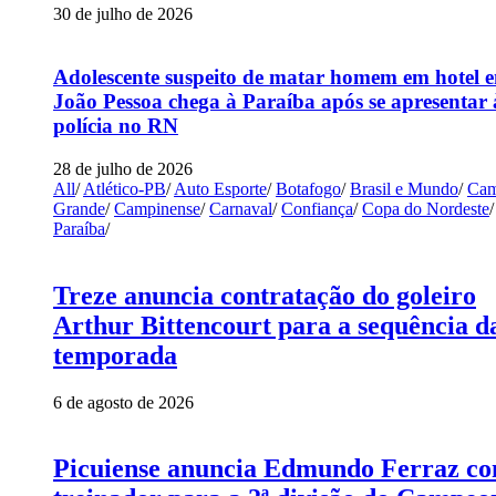
30 de julho de 2026
Adolescente suspeito de matar homem em hotel 
João Pessoa chega à Paraíba após se apresentar 
polícia no RN
28 de julho de 2026
All
/
Atlético-PB
/
Auto Esporte
/
Botafogo
/
Brasil e Mundo
/
Cam
Grande
/
Campinense
/
Carnaval
/
Confiança
/
Copa do Nordeste
/
Paraíba
/
Treze anuncia contratação do goleiro
Arthur Bittencourt para a sequência d
temporada
6 de agosto de 2026
Picuiense anuncia Edmundo Ferraz c