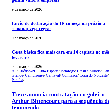
geram valor a empresas
9 de março de 2026
Envio de declaração do IR começa na próxima
semana; veja regras
9 de março de 2026
Cesta básica fica mais cara em 14 capitais no mê
fevereiro
9 de março de 2026
All
/
Atlético-PB
/
Auto Esporte
/
Botafogo
/
Brasil e Mundo
/
Cam
Grande
/
Campinense
/
Carnaval
/
Confiança
/
Copa do Nordeste
/
Paraíba
/
Treze anuncia contratação do goleiro
Arthur Bittencourt para a sequência d
temporada