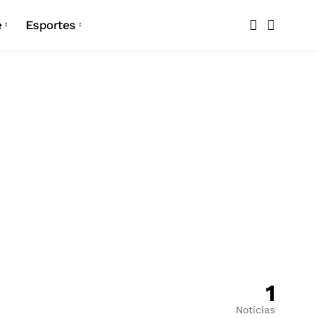
Copa do Nordeste
e
Esportes
Copa Paraíba
Copa do Nordeste
Seleção Brasileira
Copa Paraíba
Atlético-PB
Seleção Brasileira
Botafogo
Atlético-PB
Campinense
Botafogo
Confiança
Campinense
Esporte de Patos
Confiança
Nacional de Patos
1
Esporte de Patos
Pombal
Notícias