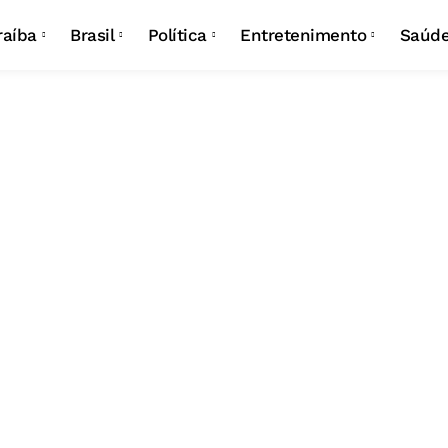
Campina Grande
Eleições
Carnaval
raíba
Brasil
Política
Entretenimento
Saúd
João Pessoa
São João
Campina Grande
Eleições
Carnaval
João Pessoa
São João