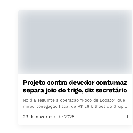
Projeto contra devedor contumaz
separa joio do trigo, diz secretário
No dia seguinte à operação “Poço de Lobato”, que
mirou sonegação fiscal de R$ 26 bilhões do Grupo
Refit, do setor de combustíveis,...
29 de novembro de 2025