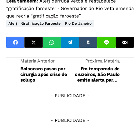
Leia também:
Alerj derruba vetos e restabelece
“gratificação faroeste”
·
Governador do Rio veta emenda
que recria “gratificação faroeste”
Alerj
Gratificação Faroeste
Rio De Janeiro
Matéria Anterior
Próxima Matéria
Bolsonaro passa por
Em temporada de
cirurgia após crise de
cruzeiros, São Paulo
soluço
emite alerta para o
sarampo
- PUBLICIDADE -
- PUBLICIDADE -