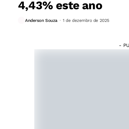
4,43% este ano
©
José
Anderson Souza
1 de dezembro de 2025
Cruz/Agência
Brasil
- P