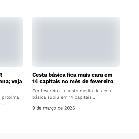
R
Cesta básica fica mais cara em
na; veja
14 capitais no mês de fevereiro
Em fevereiro, o custo médio da cesta
a próxima
básica subiu em 14 capitais...
a
9 de março de 2026