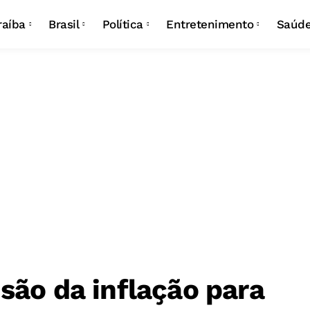
Campina Grande
Eleições
Carnaval
raíba
Brasil
Política
Entretenimento
Saúd
João Pessoa
São João
Campina Grande
Eleições
Carnaval
João Pessoa
São João
são da inflação para