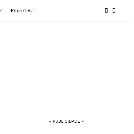
Copa do Nordeste
e
Esportes
Copa Paraíba
Copa do Nordeste
Seleção Brasileira
Copa Paraíba
Atlético-PB
Seleção Brasileira
Botafogo
Atlético-PB
Campinense
Botafogo
Confiança
Campinense
Esporte de Patos
Confiança
Nacional de Patos
- PUBLICIDADE -
Esporte de Patos
Pombal