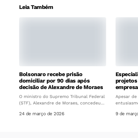
Leia Também
Bolsonaro recebe prisão
Especial
domiciliar por 90 dias após
projetos
decisão de Alexandre de Moraes
empresa
O ministro do Supremo Tribunal Federal
Apesar de
(STF), Alexandre de Moraes, concedeu
entusiasmo
nesta...
inteligência
24 de março de 2026
9 de març