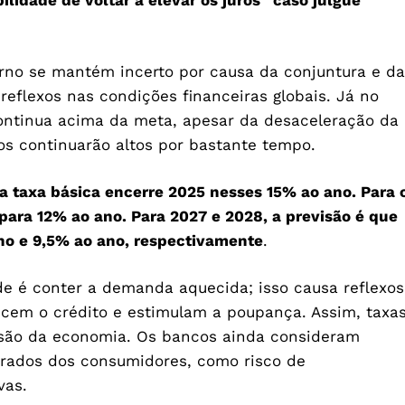
ilidade de voltar a elevar os juros “caso julgue
rno se mantém incerto por causa da conjuntura e da
eflexos nas condições financeiras globais. Já no
 continua acima da meta, apesar da desaceleração da
os continuarão altos por bastante tempo.
a taxa básica encerre 2025 nesses 15% ao ano. Para 
 para 12% ao ano. Para 2027 e 2028, a previsão é que
no e 9,5% ao ano, respectivamente
.
e é conter a demanda aquecida; isso causa reflexos
ecem o crédito e estimulam a poupança. Assim, taxa
nsão da economia. Os bancos ainda consideram
obrados dos consumidores, como risco de
vas.