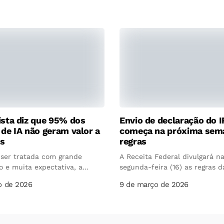
ista diz que 95% dos
Envio de declaração do I
 de IA não geram valor a
começa na próxima sema
s
regras
 ser tratada com grande
A Receita Federal divulgará n
 e muita expectativa, a
segunda-feira (16) as regras d
...
Declaração...
o de 2026
9 de março de 2026