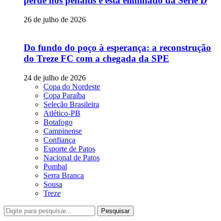
perde nos pênaltis e está eliminado da Série D
26 de julho de 2026
Do fundo do poço à esperança: a reconstrução
do Treze FC com a chegada da SPE
24 de julho de 2026
Copa do Nordeste
Copa Paraíba
Seleção Brasileira
Atlético-PB
Botafogo
Campinense
Confiança
Esporte de Patos
Nacional de Patos
Pombal
Serra Branca
Sousa
Treze
Pesquisar