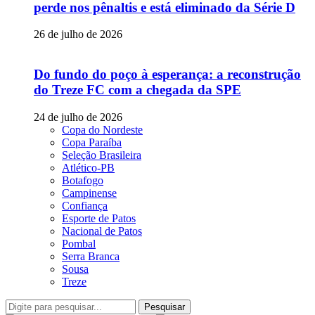
perde nos pênaltis e está eliminado da Série D
26 de julho de 2026
Do fundo do poço à esperança: a reconstrução
do Treze FC com a chegada da SPE
24 de julho de 2026
Copa do Nordeste
Copa Paraíba
Seleção Brasileira
Atlético-PB
Botafogo
Campinense
Confiança
Esporte de Patos
Nacional de Patos
Pombal
Serra Branca
Sousa
Treze
Pesquisar