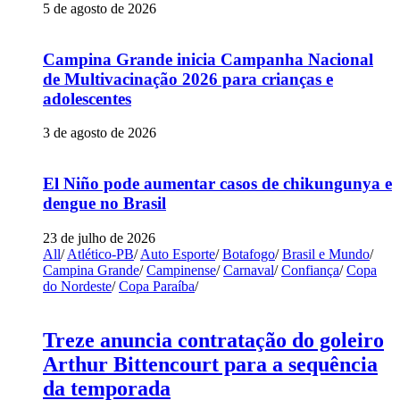
5 de agosto de 2026
Campina Grande inicia Campanha Nacional
de Multivacinação 2026 para crianças e
adolescentes
3 de agosto de 2026
El Niño pode aumentar casos de chikungunya e
dengue no Brasil
23 de julho de 2026
All
/
Atlético-PB
/
Auto Esporte
/
Botafogo
/
Brasil e Mundo
/
Campina Grande
/
Campinense
/
Carnaval
/
Confiança
/
Copa
do Nordeste
/
Copa Paraíba
/
Treze anuncia contratação do goleiro
Arthur Bittencourt para a sequência
da temporada