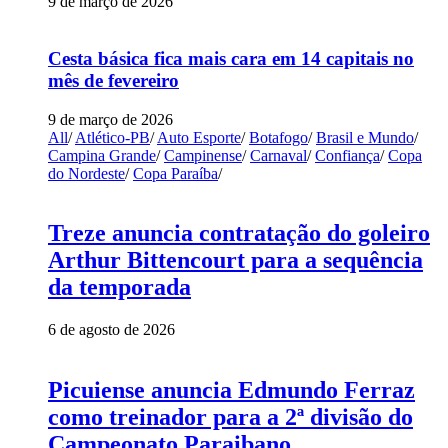
9 de março de 2026
Cesta básica fica mais cara em 14 capitais no
mês de fevereiro
9 de março de 2026
All
/
Atlético-PB
/
Auto Esporte
/
Botafogo
/
Brasil e Mundo
/
Campina Grande
/
Campinense
/
Carnaval
/
Confiança
/
Copa
do Nordeste
/
Copa Paraíba
/
Treze anuncia contratação do goleiro
Arthur Bittencourt para a sequência
da temporada
6 de agosto de 2026
Picuiense anuncia Edmundo Ferraz
como treinador para a 2ª divisão do
Campeonato Paraibano