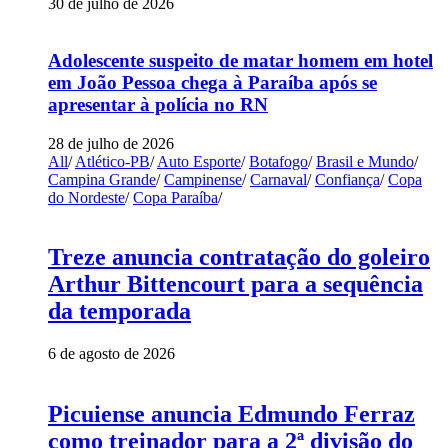
30 de julho de 2026
Adolescente suspeito de matar homem em hotel
em João Pessoa chega à Paraíba após se
apresentar à polícia no RN
28 de julho de 2026
All
/
Atlético-PB
/
Auto Esporte
/
Botafogo
/
Brasil e Mundo
/
Campina Grande
/
Campinense
/
Carnaval
/
Confiança
/
Copa
do Nordeste
/
Copa Paraíba
/
Treze anuncia contratação do goleiro
Arthur Bittencourt para a sequência
da temporada
6 de agosto de 2026
Picuiense anuncia Edmundo Ferraz
como treinador para a 2ª divisão do