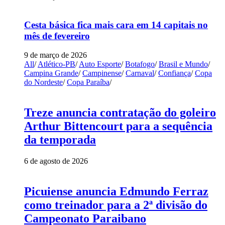
Cesta básica fica mais cara em 14 capitais no
mês de fevereiro
9 de março de 2026
All
/
Atlético-PB
/
Auto Esporte
/
Botafogo
/
Brasil e Mundo
/
Campina Grande
/
Campinense
/
Carnaval
/
Confiança
/
Copa
do Nordeste
/
Copa Paraíba
/
Treze anuncia contratação do goleiro
Arthur Bittencourt para a sequência
da temporada
6 de agosto de 2026
Picuiense anuncia Edmundo Ferraz
como treinador para a 2ª divisão do
Campeonato Paraibano