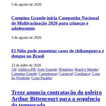
5 de agosto de 2026
Campina Grande inicia Campanha Nacional
de Multivacinação 2026 para crianças e
adolescentes
3 de agosto de 2026
El Niño pode aumentar casos de chikungunya e
dengue no Brasil
23 de julho de 2026
All
/
Atlético-PB
/
Auto Esporte
/
Botafogo
/
Brasil e Mundo
/
Campina Grande
/
Campinense
/
Carnaval
/
Confiança
/
Copa
do Nordeste
/
Copa Paraíba
/
Treze anuncia contratação do goleiro
Arthur Bittencourt para a sequência
da temporada