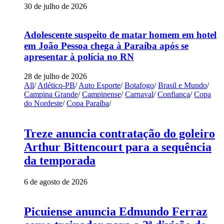
30 de julho de 2026
Adolescente suspeito de matar homem em hotel
em João Pessoa chega à Paraíba após se
apresentar à polícia no RN
28 de julho de 2026
All
/
Atlético-PB
/
Auto Esporte
/
Botafogo
/
Brasil e Mundo
/
Campina Grande
/
Campinense
/
Carnaval
/
Confiança
/
Copa
do Nordeste
/
Copa Paraíba
/
Treze anuncia contratação do goleiro
Arthur Bittencourt para a sequência
da temporada
6 de agosto de 2026
Picuiense anuncia Edmundo Ferraz