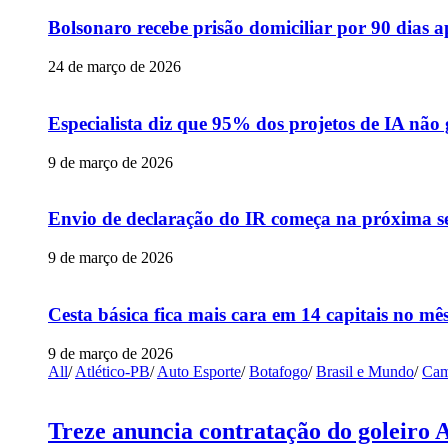
Bolsonaro recebe prisão domiciliar por 90 dias 
24 de março de 2026
Especialista diz que 95% dos projetos de IA não
9 de março de 2026
Envio de declaração do IR começa na próxima s
9 de março de 2026
Cesta básica fica mais cara em 14 capitais no mês
9 de março de 2026
All
/
Atlético-PB
/
Auto Esporte
/
Botafogo
/
Brasil e Mundo
/
Cam
Treze anuncia contratação do goleiro 