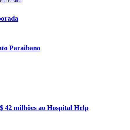
opa Paraíba
/
porada
ato Paraibano
 42 milhões ao Hospital Help