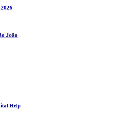
 2026
São João
ital Help