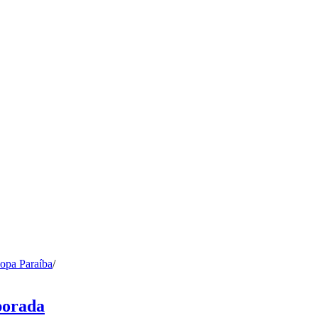
opa Paraíba
/
porada