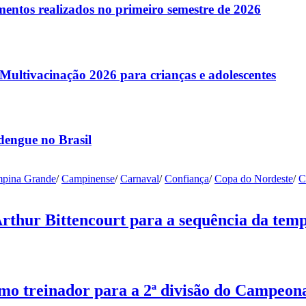
entos realizados no primeiro semestre de 2026
ltivacinação 2026 para crianças e adolescentes
dengue no Brasil
pina Grande
/
Campinense
/
Carnaval
/
Confiança
/
Copa do Nordeste
/
C
Arthur Bittencourt para a sequência da tem
o treinador para a 2ª divisão do Campeon