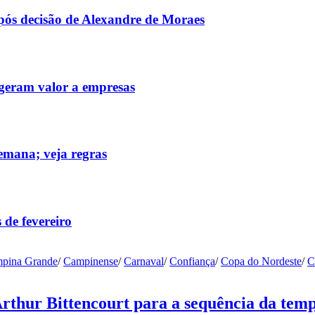
após decisão de Alexandre de Moraes
 geram valor a empresas
emana; veja regras
 de fevereiro
pina Grande
/
Campinense
/
Carnaval
/
Confiança
/
Copa do Nordeste
/
C
Arthur Bittencourt para a sequência da tem