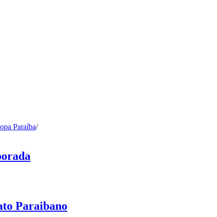
opa Paraíba
/
porada
ato Paraibano