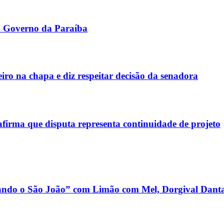
o Governo da Paraíba
iro na chapa e diz respeitar decisão da senadora
afirma que disputa representa continuidade de projeto
dando o São João” com Limão com Mel, Dorgival Danta