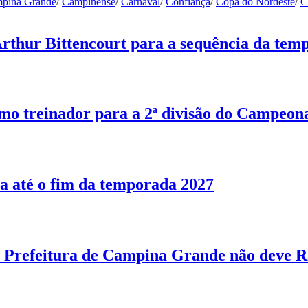
pina Grande
/
Campinense
/
Carnaval
/
Confiança
/
Copa do Nordeste
/
C
Arthur Bittencourt para a sequência da tem
o treinador para a 2ª divisão do Campeon
a até o fim da temporada 2027
Prefeitura de Campina Grande não deve R$