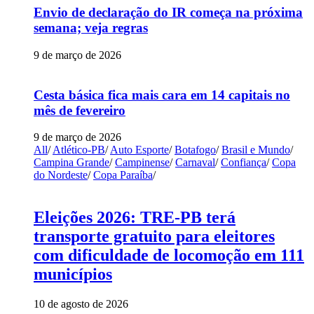
Envio de declaração do IR começa na próxima
semana; veja regras
9 de março de 2026
Cesta básica fica mais cara em 14 capitais no
mês de fevereiro
9 de março de 2026
All
/
Atlético-PB
/
Auto Esporte
/
Botafogo
/
Brasil e Mundo
/
Campina Grande
/
Campinense
/
Carnaval
/
Confiança
/
Copa
do Nordeste
/
Copa Paraíba
/
Eleições 2026: TRE-PB terá
transporte gratuito para eleitores
com dificuldade de locomoção em 111
municípios
10 de agosto de 2026