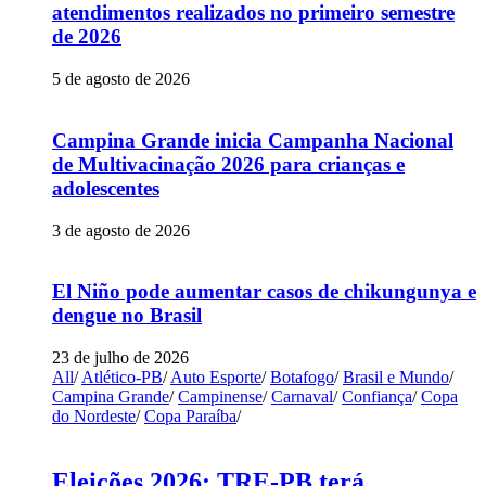
atendimentos realizados no primeiro semestre
de 2026
5 de agosto de 2026
Campina Grande inicia Campanha Nacional
de Multivacinação 2026 para crianças e
adolescentes
3 de agosto de 2026
El Niño pode aumentar casos de chikungunya e
dengue no Brasil
23 de julho de 2026
All
/
Atlético-PB
/
Auto Esporte
/
Botafogo
/
Brasil e Mundo
/
Campina Grande
/
Campinense
/
Carnaval
/
Confiança
/
Copa
do Nordeste
/
Copa Paraíba
/
Eleições 2026: TRE-PB terá