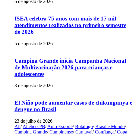
6 de agosto de 2026
ISEA celebra 75 anos com mais de 17 mil
atendimentos realizados no primeiro semestre
de 2026
5 de agosto de 2026
Campina Grande inicia Campanha Nacional
de Multivacinação 2026 para crianças e
adolescentes
3 de agosto de 2026
El Niño pode aumentar casos de chikungunya e
dengue no Brasil
23 de julho de 2026
All
/
Atlético-PB
/
Auto Esporte
/
Botafogo
/
Brasil e Mundo
/
Campina Grande
/
Campinense
/
Carnaval
/
Confiança
/
Copa