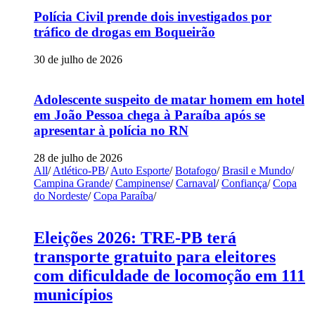
Polícia Civil prende dois investigados por
tráfico de drogas em Boqueirão
30 de julho de 2026
Adolescente suspeito de matar homem em hotel
em João Pessoa chega à Paraíba após se
apresentar à polícia no RN
28 de julho de 2026
All
/
Atlético-PB
/
Auto Esporte
/
Botafogo
/
Brasil e Mundo
/
Campina Grande
/
Campinense
/
Carnaval
/
Confiança
/
Copa
do Nordeste
/
Copa Paraíba
/
Eleições 2026: TRE-PB terá
transporte gratuito para eleitores
com dificuldade de locomoção em 111
municípios