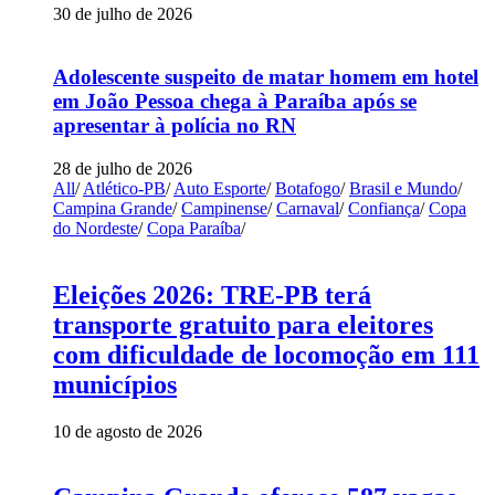
30 de julho de 2026
Adolescente suspeito de matar homem em hotel
em João Pessoa chega à Paraíba após se
apresentar à polícia no RN
28 de julho de 2026
All
/
Atlético-PB
/
Auto Esporte
/
Botafogo
/
Brasil e Mundo
/
Campina Grande
/
Campinense
/
Carnaval
/
Confiança
/
Copa
do Nordeste
/
Copa Paraíba
/
Eleições 2026: TRE-PB terá
transporte gratuito para eleitores
com dificuldade de locomoção em 111
municípios
10 de agosto de 2026