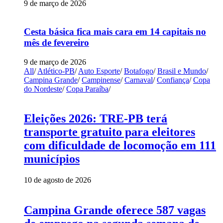
9 de março de 2026
Cesta básica fica mais cara em 14 capitais no
mês de fevereiro
9 de março de 2026
All
/
Atlético-PB
/
Auto Esporte
/
Botafogo
/
Brasil e Mundo
/
Campina Grande
/
Campinense
/
Carnaval
/
Confiança
/
Copa
do Nordeste
/
Copa Paraíba
/
Eleições 2026: TRE-PB terá
transporte gratuito para eleitores
com dificuldade de locomoção em 111
municípios
10 de agosto de 2026
Campina Grande oferece 587 vagas