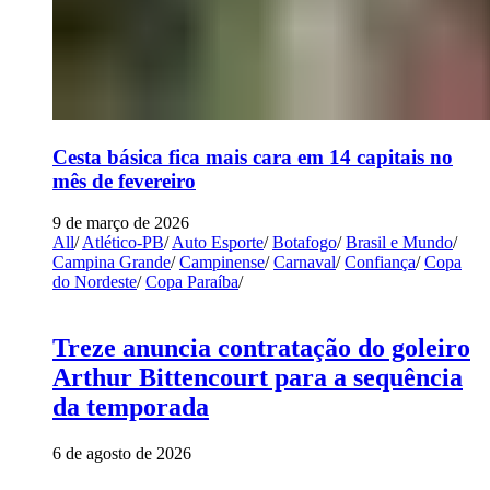
Cesta básica fica mais cara em 14 capitais no
mês de fevereiro
9 de março de 2026
All
/
Atlético-PB
/
Auto Esporte
/
Botafogo
/
Brasil e Mundo
/
Campina Grande
/
Campinense
/
Carnaval
/
Confiança
/
Copa
do Nordeste
/
Copa Paraíba
/
Treze anuncia contratação do goleiro
Arthur Bittencourt para a sequência
da temporada
6 de agosto de 2026