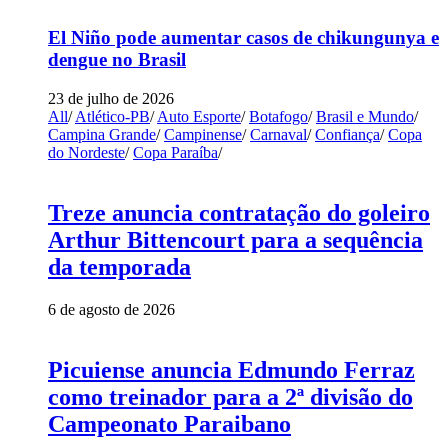
El Niño pode aumentar casos de chikungunya e
dengue no Brasil
23 de julho de 2026
All
/
Atlético-PB
/
Auto Esporte
/
Botafogo
/
Brasil e Mundo
/
Campina Grande
/
Campinense
/
Carnaval
/
Confiança
/
Copa
do Nordeste
/
Copa Paraíba
/
Treze anuncia contratação do goleiro
Arthur Bittencourt para a sequência
da temporada
6 de agosto de 2026
Picuiense anuncia Edmundo Ferraz
como treinador para a 2ª divisão do
Campeonato Paraibano