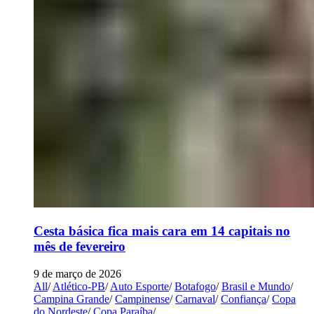
Cesta básica fica mais cara em 14 capitais no
mês de fevereiro
9 de março de 2026
All
/
Atlético-PB
/
Auto Esporte
/
Botafogo
/
Brasil e Mundo
/
Campina Grande
/
Campinense
/
Carnaval
/
Confiança
/
Copa
do Nordeste
/
Copa Paraíba
/