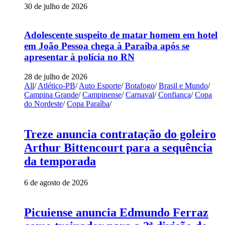
30 de julho de 2026
Adolescente suspeito de matar homem em hotel
em João Pessoa chega à Paraíba após se
apresentar à polícia no RN
28 de julho de 2026
All
/
Atlético-PB
/
Auto Esporte
/
Botafogo
/
Brasil e Mundo
/
Campina Grande
/
Campinense
/
Carnaval
/
Confiança
/
Copa
do Nordeste
/
Copa Paraíba
/
Treze anuncia contratação do goleiro
Arthur Bittencourt para a sequência
da temporada
6 de agosto de 2026
Picuiense anuncia Edmundo Ferraz