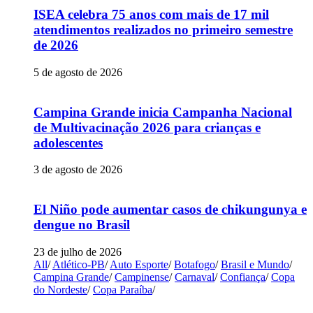
ISEA celebra 75 anos com mais de 17 mil
atendimentos realizados no primeiro semestre
de 2026
5 de agosto de 2026
Campina Grande inicia Campanha Nacional
de Multivacinação 2026 para crianças e
adolescentes
3 de agosto de 2026
El Niño pode aumentar casos de chikungunya e
dengue no Brasil
23 de julho de 2026
All
/
Atlético-PB
/
Auto Esporte
/
Botafogo
/
Brasil e Mundo
/
Campina Grande
/
Campinense
/
Carnaval
/
Confiança
/
Copa
do Nordeste
/
Copa Paraíba
/