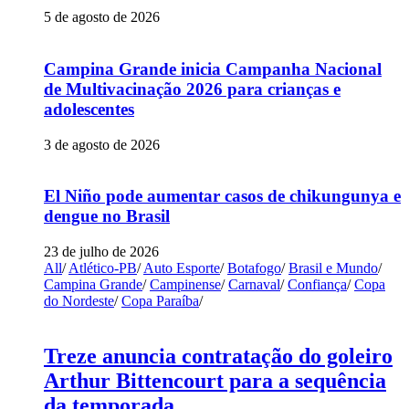
5 de agosto de 2026
Campina Grande inicia Campanha Nacional
de Multivacinação 2026 para crianças e
adolescentes
3 de agosto de 2026
El Niño pode aumentar casos de chikungunya e
dengue no Brasil
23 de julho de 2026
All
/
Atlético-PB
/
Auto Esporte
/
Botafogo
/
Brasil e Mundo
/
Campina Grande
/
Campinense
/
Carnaval
/
Confiança
/
Copa
do Nordeste
/
Copa Paraíba
/
Treze anuncia contratação do goleiro
Arthur Bittencourt para a sequência
da temporada