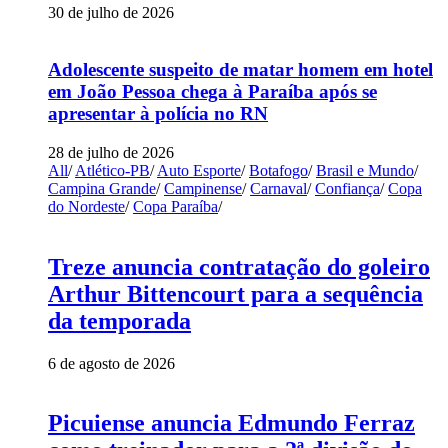
30 de julho de 2026
Adolescente suspeito de matar homem em hotel
em João Pessoa chega à Paraíba após se
apresentar à polícia no RN
28 de julho de 2026
All
/
Atlético-PB
/
Auto Esporte
/
Botafogo
/
Brasil e Mundo
/
Campina Grande
/
Campinense
/
Carnaval
/
Confiança
/
Copa
do Nordeste
/
Copa Paraíba
/
Treze anuncia contratação do goleiro
Arthur Bittencourt para a sequência
da temporada
6 de agosto de 2026
Picuiense anuncia Edmundo Ferraz