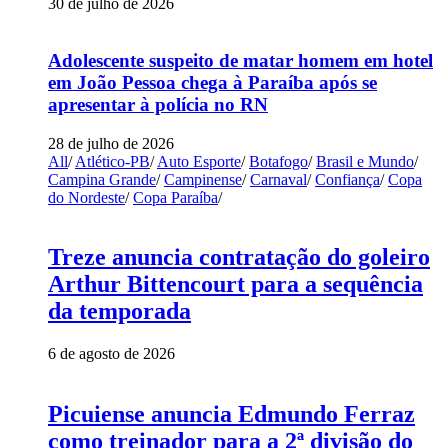
30 de julho de 2026
Adolescente suspeito de matar homem em hotel
em João Pessoa chega à Paraíba após se
apresentar à polícia no RN
28 de julho de 2026
All
/
Atlético-PB
/
Auto Esporte
/
Botafogo
/
Brasil e Mundo
/
Campina Grande
/
Campinense
/
Carnaval
/
Confiança
/
Copa
do Nordeste
/
Copa Paraíba
/
Treze anuncia contratação do goleiro
Arthur Bittencourt para a sequência
da temporada
6 de agosto de 2026
Picuiense anuncia Edmundo Ferraz
como treinador para a 2ª divisão do