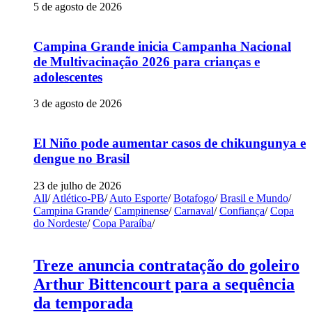
5 de agosto de 2026
Campina Grande inicia Campanha Nacional
de Multivacinação 2026 para crianças e
adolescentes
3 de agosto de 2026
El Niño pode aumentar casos de chikungunya e
dengue no Brasil
23 de julho de 2026
All
/
Atlético-PB
/
Auto Esporte
/
Botafogo
/
Brasil e Mundo
/
Campina Grande
/
Campinense
/
Carnaval
/
Confiança
/
Copa
do Nordeste
/
Copa Paraíba
/
Treze anuncia contratação do goleiro
Arthur Bittencourt para a sequência
da temporada