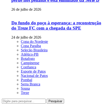
perde nos pênaltis e está eliminado da Série D
26 de julho de 2026
Do fundo do poço à esperança: a reconstrução
do Treze FC com a chegada da SPE
24 de julho de 2026
Copa do Nordeste
Copa Paraíba
Seleção Brasileira
Atlético-PB
Botafogo
Campinense
Confiança
Esporte de Patos
Nacional de Patos
Pombal
Serra Branca
Sousa
Treze
Pesquisar