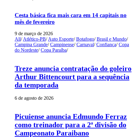
Cesta básica fica mais cara em 14 capitais no
mês de fevereiro
9 de março de 2026
All
/
Atlético-PB
/
Auto Esporte
/
Botafogo
/
Brasil e Mundo
/
Campina Grande
/
Campinense
/
Carnaval
/
Confiança
/
Copa
do Nordeste
/
Copa Paraíba
/
Treze anuncia contratação do goleiro
Arthur Bittencourt para a sequência
da temporada
6 de agosto de 2026
Picuiense anuncia Edmundo Ferraz
como treinador para a 2ª divisão do
Campeonato Paraibano