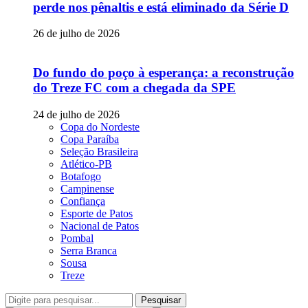
perde nos pênaltis e está eliminado da Série D
26 de julho de 2026
Do fundo do poço à esperança: a reconstrução
do Treze FC com a chegada da SPE
24 de julho de 2026
Copa do Nordeste
Copa Paraíba
Seleção Brasileira
Atlético-PB
Botafogo
Campinense
Confiança
Esporte de Patos
Nacional de Patos
Pombal
Serra Branca
Sousa
Treze
Pesquisar