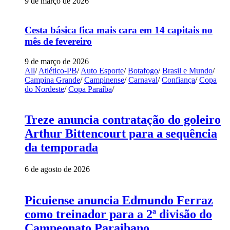
9 de março de 2026
Cesta básica fica mais cara em 14 capitais no
mês de fevereiro
9 de março de 2026
All
/
Atlético-PB
/
Auto Esporte
/
Botafogo
/
Brasil e Mundo
/
Campina Grande
/
Campinense
/
Carnaval
/
Confiança
/
Copa
do Nordeste
/
Copa Paraíba
/
Treze anuncia contratação do goleiro
Arthur Bittencourt para a sequência
da temporada
6 de agosto de 2026
Picuiense anuncia Edmundo Ferraz
como treinador para a 2ª divisão do
Campeonato Paraibano