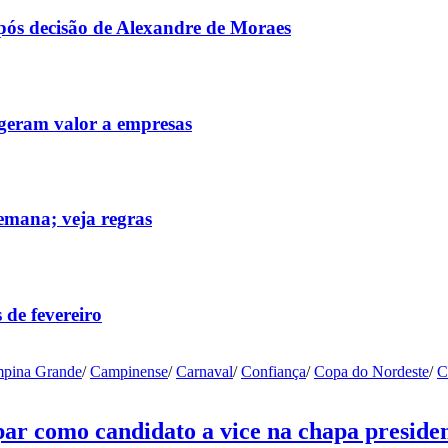
após decisão de Alexandre de Moraes
 geram valor a empresas
emana; veja regras
 de fevereiro
pina Grande
/
Campinense
/
Carnaval
/
Confiança
/
Copa do Nordeste
/
C
ar como candidato a vice na chapa presiden