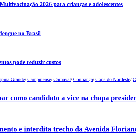
ltivacinação 2026 para crianças e adolescentes
dengue no Brasil
ntos pode reduzir custos
pina Grande
/
Campinense
/
Carnaval
/
Confiança
/
Copa do Nordeste
/
C
ar como candidato a vice na chapa presiden
nto e interdita trecho da Avenida Floria