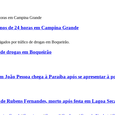
 menos de 24 horas em Campina Grande
co de drogas em Boqueirão
m João Pessoa chega à Paraíba após se apresentar à p
 de Rubens Fernandes, morto após festa em Lagoa Sec