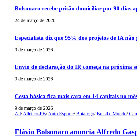
Bolsonaro recebe prisão domiciliar por 90 dias 
24 de março de 2026
Especialista diz que 95% dos projetos de IA não
9 de março de 2026
Envio de declaração do IR começa na próxima s
9 de março de 2026
Cesta básica fica mais cara em 14 capitais no mês
9 de março de 2026
All
/
Atlético-PB
/
Auto Esporte
/
Botafogo
/
Brasil e Mundo
/
Cam
Flávio Bolsonaro anuncia Alfredo Gasp