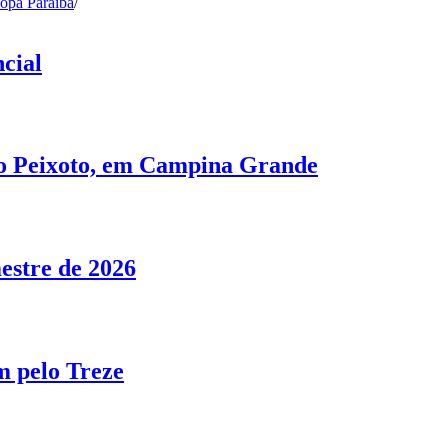
opa Paraíba
/
cial
no Peixoto, em Campina Grande
estre de 2026
m pelo Treze