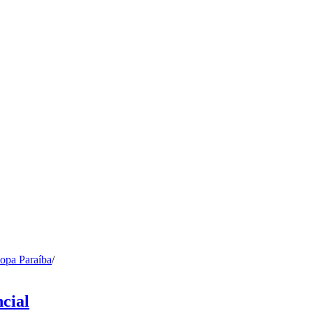
opa Paraíba
/
cial