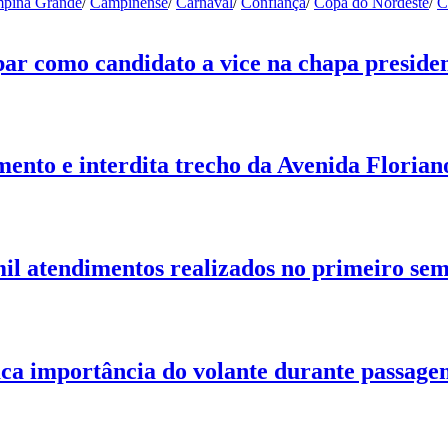
pina Grande
/
Campinense
/
Carnaval
/
Confiança
/
Copa do Nordeste
/
C
ar como candidato a vice na chapa presiden
nto e interdita trecho da Avenida Floria
il atendimentos realizados no primeiro sem
taca importância do volante durante passage