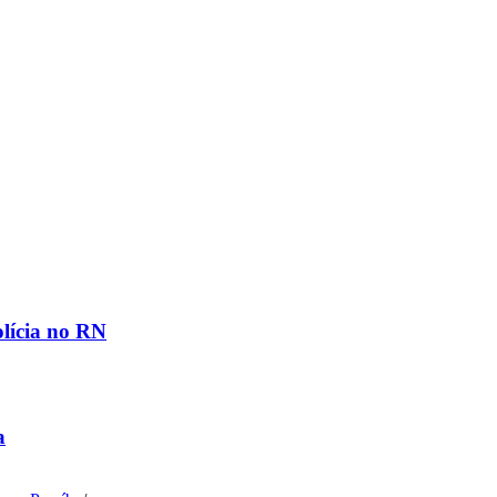
olícia no RN
a