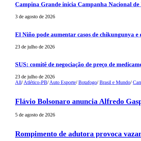
Campina Grande inicia Campanha Nacional de Mu
3 de agosto de 2026
El Niño pode aumentar casos de chikungunya e 
23 de julho de 2026
SUS: comitê de negociação de preço de medicame
23 de julho de 2026
All
/
Atlético-PB
/
Auto Esporte
/
Botafogo
/
Brasil e Mundo
/
Cam
Flávio Bolsonaro anuncia Alfredo Gasp
5 de agosto de 2026
Rompimento de adutora provoca vazame