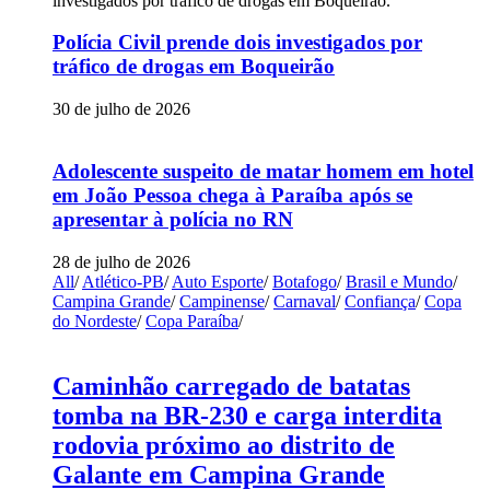
Polícia Civil prende dois investigados por
tráfico de drogas em Boqueirão
30 de julho de 2026
Adolescente suspeito de matar homem em hotel
em João Pessoa chega à Paraíba após se
apresentar à polícia no RN
28 de julho de 2026
All
/
Atlético-PB
/
Auto Esporte
/
Botafogo
/
Brasil e Mundo
/
Campina Grande
/
Campinense
/
Carnaval
/
Confiança
/
Copa
do Nordeste
/
Copa Paraíba
/
Caminhão carregado de batatas
tomba na BR-230 e carga interdita
rodovia próximo ao distrito de
Galante em Campina Grande