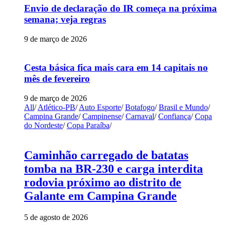
Envio de declaração do IR começa na próxima
semana; veja regras
9 de março de 2026
Cesta básica fica mais cara em 14 capitais no
mês de fevereiro
9 de março de 2026
All
/
Atlético-PB
/
Auto Esporte
/
Botafogo
/
Brasil e Mundo
/
Campina Grande
/
Campinense
/
Carnaval
/
Confiança
/
Copa
do Nordeste
/
Copa Paraíba
/
Caminhão carregado de batatas
tomba na BR-230 e carga interdita
rodovia próximo ao distrito de
Galante em Campina Grande
5 de agosto de 2026