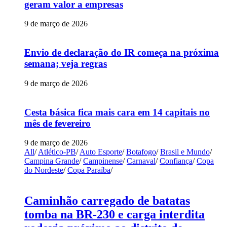
geram valor a empresas
9 de março de 2026
Envio de declaração do IR começa na próxima
semana; veja regras
9 de março de 2026
Cesta básica fica mais cara em 14 capitais no
mês de fevereiro
9 de março de 2026
All
/
Atlético-PB
/
Auto Esporte
/
Botafogo
/
Brasil e Mundo
/
Campina Grande
/
Campinense
/
Carnaval
/
Confiança
/
Copa
do Nordeste
/
Copa Paraíba
/
Caminhão carregado de batatas
tomba na BR-230 e carga interdita