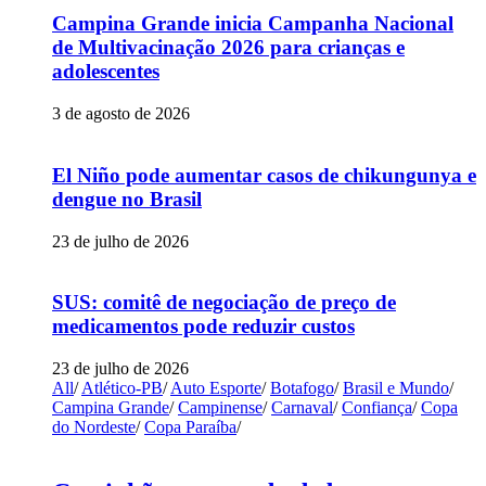
Campina Grande inicia Campanha Nacional
de Multivacinação 2026 para crianças e
adolescentes
3 de agosto de 2026
El Niño pode aumentar casos de chikungunya e
dengue no Brasil
23 de julho de 2026
SUS: comitê de negociação de preço de
medicamentos pode reduzir custos
23 de julho de 2026
All
/
Atlético-PB
/
Auto Esporte
/
Botafogo
/
Brasil e Mundo
/
Campina Grande
/
Campinense
/
Carnaval
/
Confiança
/
Copa
do Nordeste
/
Copa Paraíba
/