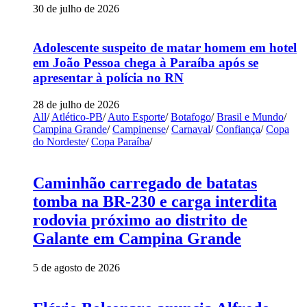
30 de julho de 2026
Adolescente suspeito de matar homem em hotel
em João Pessoa chega à Paraíba após se
apresentar à polícia no RN
28 de julho de 2026
All
/
Atlético-PB
/
Auto Esporte
/
Botafogo
/
Brasil e Mundo
/
Campina Grande
/
Campinense
/
Carnaval
/
Confiança
/
Copa
do Nordeste
/
Copa Paraíba
/
Caminhão carregado de batatas
tomba na BR-230 e carga interdita
rodovia próximo ao distrito de
Galante em Campina Grande
5 de agosto de 2026