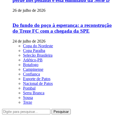
perde nos pênaltis e está eliminado da Série D
26 de julho de 2026
Do fundo do poço à esperança: a reconstrução
do Treze FC com a chegada da SPE
24 de julho de 2026
Copa do Nordeste
Copa Paraíba
Seleção Brasileira
Atlético-PB
Botafogo
Campinense
Confiança
Esporte de Patos
Nacional de Patos
Pombal
Serra Branca
Sousa
Treze
Pesquisar