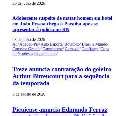
30 de julho de 2026
Adolescente suspeito de matar homem em hotel
em João Pessoa chega à Paraíba após se
apresentar à polícia no RN
28 de julho de 2026
All
/
Atlético-PB
/
Auto Esporte
/
Botafogo
/
Brasil e Mundo
/
Campina Grande
/
Campinense
/
Carnaval
/
Confiança
/
Copa
do Nordeste
/
Copa Paraíba
/
Treze anuncia contratação do goleiro
Arthur Bittencourt para a sequência
da temporada
6 de agosto de 2026
Picuiense anuncia Edmundo Ferraz