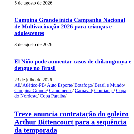
5 de agosto de 2026
Campina Grande inicia Campanha Nacional
de Multivacinação 2026 para crianças e
adolescentes
3 de agosto de 2026
El Niño pode aumentar casos de chikungunya e
dengue no Brasil
23 de julho de 2026
All
/
Atlético-PB
/
Auto Esporte
/
Botafogo
/
Brasil e Mundo
/
Campina Grande
/
Campinense
/
Carnaval
/
Confiança
/
Copa
do Nordeste
/
Copa Paraíba
/
Treze anuncia contratação do goleiro
Arthur Bittencourt para a sequência
da temporada