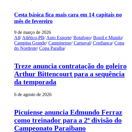
Cesta básica fica mais cara em 14 capitais no
mês de fevereiro
9 de março de 2026
All
/
Atlético-PB
/
Auto Esporte
/
Botafogo
/
Brasil e Mundo
/
Campina Grande
/
Campinense
/
Carnaval
/
Confiança
/
Copa
do Nordeste
/
Copa Paraíba
/
Treze anuncia contratação do goleiro
Arthur Bittencourt para a sequência
da temporada
6 de agosto de 2026
Picuiense anuncia Edmundo Ferraz
como treinador para a 2ª divisão do
Campeonato Paraibano