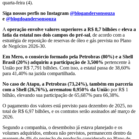
quarta-feira (4).
Siga nossos perfis no Instagram
@blogandersonsouza
e
@blogdoandersonsouza
A
operação envolve valores superiores a R$ 8,7 bilhões
e
eleva a
fatia da estatal nos dois campos do pré-sal
, de acordo com a
estratégia de reposição de reservas de óleo e gás prevista no Plano
de Negócios 2026-30.
Em Mero, o consórcio formado pela Petrobras (80%) e a Shell
Brasil (20%) adquiriu a participação de 3,500%
pertencente à
União por R$ 7,791 bilhões. Com isso, a estatal passa de 38,60%
para 41,40% na jazida compartilhada.
No caso de Atapu, a Petrobras (73,24%), também em parceria
com a Shell (26,76%), arrematou 0,950% da Uniã
o por R$ 1
bilhão, elevando sua participação de 65,687% para 66,38%.
O pagamento dos valores está previsto para dezembro de 2025, no
total de R$ 6,97 bilhões, e os contratos serão assinados até março de
2026.
Segundo a companhia, o desembolso já estava planejado e os
volumes adquiridos, embora não previstos, permanecem dentro da
margem de 4% da projeção de produção considerada no Plano de