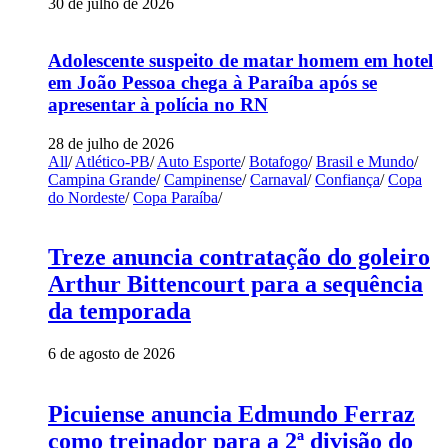
30 de julho de 2026
Adolescente suspeito de matar homem em hotel
em João Pessoa chega à Paraíba após se
apresentar à polícia no RN
28 de julho de 2026
All
/
Atlético-PB
/
Auto Esporte
/
Botafogo
/
Brasil e Mundo
/
Campina Grande
/
Campinense
/
Carnaval
/
Confiança
/
Copa
do Nordeste
/
Copa Paraíba
/
Treze anuncia contratação do goleiro
Arthur Bittencourt para a sequência
da temporada
6 de agosto de 2026
Picuiense anuncia Edmundo Ferraz
como treinador para a 2ª divisão do