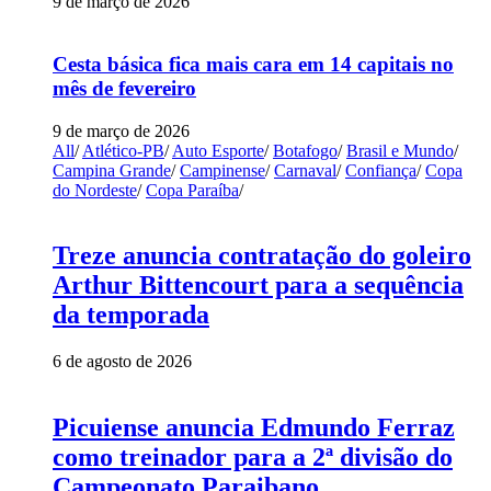
9 de março de 2026
Cesta básica fica mais cara em 14 capitais no
mês de fevereiro
9 de março de 2026
All
/
Atlético-PB
/
Auto Esporte
/
Botafogo
/
Brasil e Mundo
/
Campina Grande
/
Campinense
/
Carnaval
/
Confiança
/
Copa
do Nordeste
/
Copa Paraíba
/
Treze anuncia contratação do goleiro
Arthur Bittencourt para a sequência
da temporada
6 de agosto de 2026
Picuiense anuncia Edmundo Ferraz
como treinador para a 2ª divisão do
Campeonato Paraibano