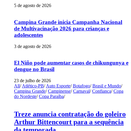
5 de agosto de 2026
Campina Grande inicia Campanha Nacional
de Multivacinação 2026 para crianças e
adolescentes
3 de agosto de 2026
El Niño pode aumentar casos de chikungunya e
dengue no Brasil
23 de julho de 2026
All
/
Atlético-PB
/
Auto Esporte
/
Botafogo
/
Brasil e Mundo
/
Campina Grande
/
Campinense
/
Carnaval
/
Confiança
/
Copa
do Nordeste
/
Copa Paraíba
/
Treze anuncia contratação do goleiro
Arthur Bittencourt para a sequência
da temporada