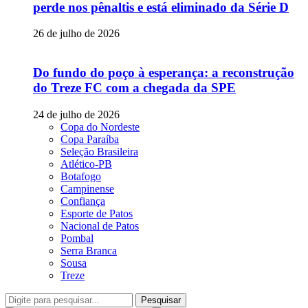
perde nos pênaltis e está eliminado da Série D
26 de julho de 2026
Do fundo do poço à esperança: a reconstrução
do Treze FC com a chegada da SPE
24 de julho de 2026
Copa do Nordeste
Copa Paraíba
Seleção Brasileira
Atlético-PB
Botafogo
Campinense
Confiança
Esporte de Patos
Nacional de Patos
Pombal
Serra Branca
Sousa
Treze
Pesquisar