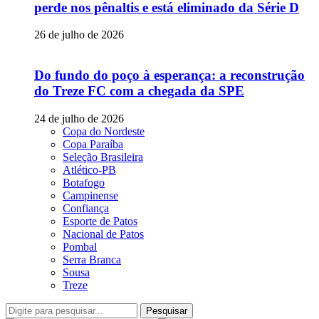
perde nos pênaltis e está eliminado da Série D
26 de julho de 2026
Do fundo do poço à esperança: a reconstrução
do Treze FC com a chegada da SPE
24 de julho de 2026
Copa do Nordeste
Copa Paraíba
Seleção Brasileira
Atlético-PB
Botafogo
Campinense
Confiança
Esporte de Patos
Nacional de Patos
Pombal
Serra Branca
Sousa
Treze
Pesquisar