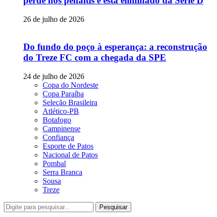
perde nos pênaltis e está eliminado da Série D
26 de julho de 2026
Do fundo do poço à esperança: a reconstrução
do Treze FC com a chegada da SPE
24 de julho de 2026
Copa do Nordeste
Copa Paraíba
Seleção Brasileira
Atlético-PB
Botafogo
Campinense
Confiança
Esporte de Patos
Nacional de Patos
Pombal
Serra Branca
Sousa
Treze
Pesquisar