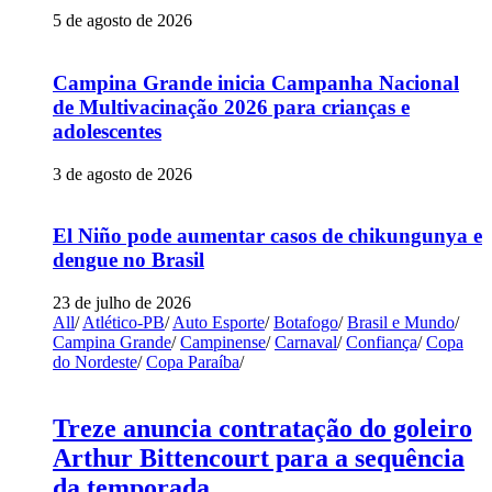
5 de agosto de 2026
Campina Grande inicia Campanha Nacional
de Multivacinação 2026 para crianças e
adolescentes
3 de agosto de 2026
El Niño pode aumentar casos de chikungunya e
dengue no Brasil
23 de julho de 2026
All
/
Atlético-PB
/
Auto Esporte
/
Botafogo
/
Brasil e Mundo
/
Campina Grande
/
Campinense
/
Carnaval
/
Confiança
/
Copa
do Nordeste
/
Copa Paraíba
/
Treze anuncia contratação do goleiro
Arthur Bittencourt para a sequência
da temporada