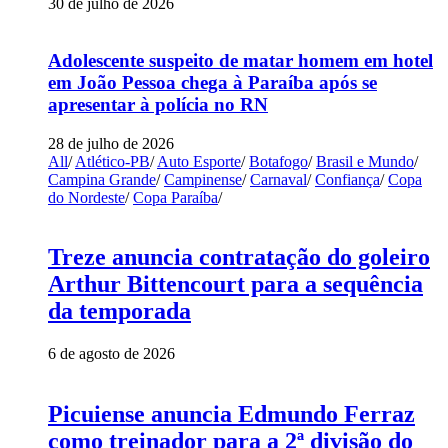
30 de julho de 2026
Adolescente suspeito de matar homem em hotel
em João Pessoa chega à Paraíba após se
apresentar à polícia no RN
28 de julho de 2026
All
/
Atlético-PB
/
Auto Esporte
/
Botafogo
/
Brasil e Mundo
/
Campina Grande
/
Campinense
/
Carnaval
/
Confiança
/
Copa
do Nordeste
/
Copa Paraíba
/
Treze anuncia contratação do goleiro
Arthur Bittencourt para a sequência
da temporada
6 de agosto de 2026
Picuiense anuncia Edmundo Ferraz
como treinador para a 2ª divisão do