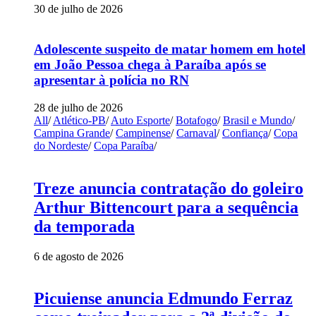
30 de julho de 2026
Adolescente suspeito de matar homem em hotel
em João Pessoa chega à Paraíba após se
apresentar à polícia no RN
28 de julho de 2026
All
/
Atlético-PB
/
Auto Esporte
/
Botafogo
/
Brasil e Mundo
/
Campina Grande
/
Campinense
/
Carnaval
/
Confiança
/
Copa
do Nordeste
/
Copa Paraíba
/
Treze anuncia contratação do goleiro
Arthur Bittencourt para a sequência
da temporada
6 de agosto de 2026
Picuiense anuncia Edmundo Ferraz