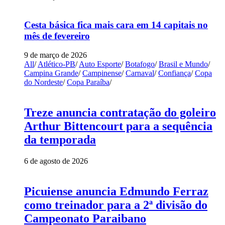
Cesta básica fica mais cara em 14 capitais no
mês de fevereiro
9 de março de 2026
All
/
Atlético-PB
/
Auto Esporte
/
Botafogo
/
Brasil e Mundo
/
Campina Grande
/
Campinense
/
Carnaval
/
Confiança
/
Copa
do Nordeste
/
Copa Paraíba
/
Treze anuncia contratação do goleiro
Arthur Bittencourt para a sequência
da temporada
6 de agosto de 2026
Picuiense anuncia Edmundo Ferraz
como treinador para a 2ª divisão do
Campeonato Paraibano