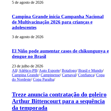
5 de agosto de 2026
Campina Grande inicia Campanha Nacional
de Multivacinação 2026 para crianças e
adolescentes
3 de agosto de 2026
El Niño pode aumentar casos de chikungunya e
dengue no Brasil
23 de julho de 2026
All
/
Atlético-PB
/
Auto Esporte
/
Botafogo
/
Brasil e Mundo
/
Campina Grande
/
Campinense
/
Carnaval
/
Confiança
/
Copa
do Nordeste
/
Copa Paraíba
/
Treze anuncia contratação do goleiro
Arthur Bittencourt para a sequência
da temporada