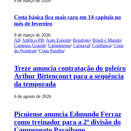
9 de março de 2026
Cesta básica fica mais cara em 14 capitais no
mês de fevereiro
9 de março de 2026
All
/
Atlético-PB
/
Auto Esporte
/
Botafogo
/
Brasil e Mundo
/
Campina Grande
/
Campinense
/
Carnaval
/
Confiança
/
Copa
do Nordeste
/
Copa Paraíba
/
Treze anuncia contratação do goleiro
Arthur Bittencourt para a sequência
da temporada
6 de agosto de 2026
Picuiense anuncia Edmundo Ferraz
como treinador para a 2ª divisão do
Campeonato Paraibano