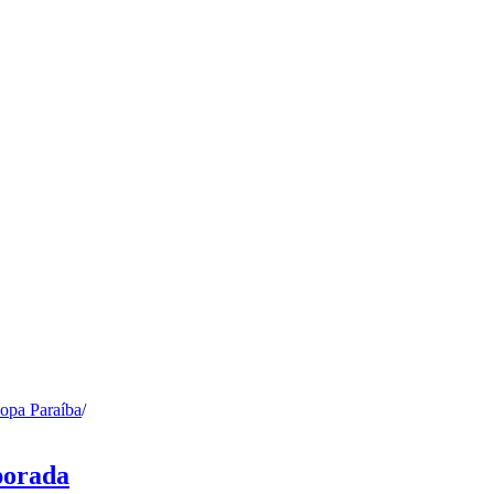
opa Paraíba
/
porada