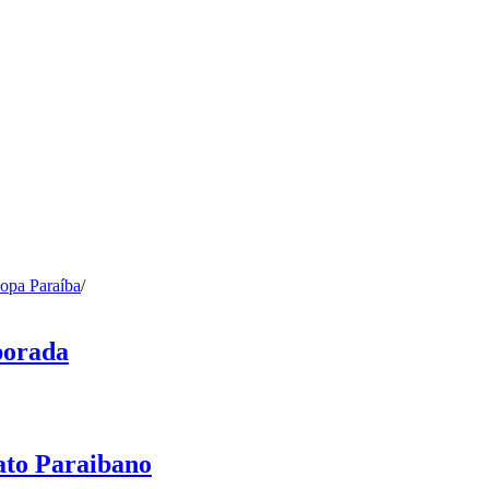
opa Paraíba
/
porada
ato Paraibano