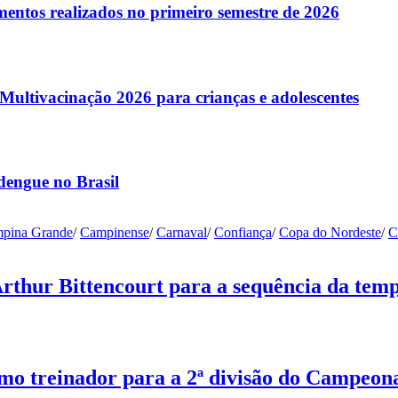
entos realizados no primeiro semestre de 2026
ltivacinação 2026 para crianças e adolescentes
dengue no Brasil
pina Grande
/
Campinense
/
Carnaval
/
Confiança
/
Copa do Nordeste
/
C
Arthur Bittencourt para a sequência da tem
o treinador para a 2ª divisão do Campeon