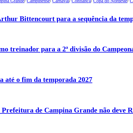
pina Grande
/
Campinense
/
Carnaval
/
Confiança
/
Copa do Nordeste
/
C
Arthur Bittencourt para a sequência da tem
o treinador para a 2ª divisão do Campeon
a até o fim da temporada 2027
Prefeitura de Campina Grande não deve R$