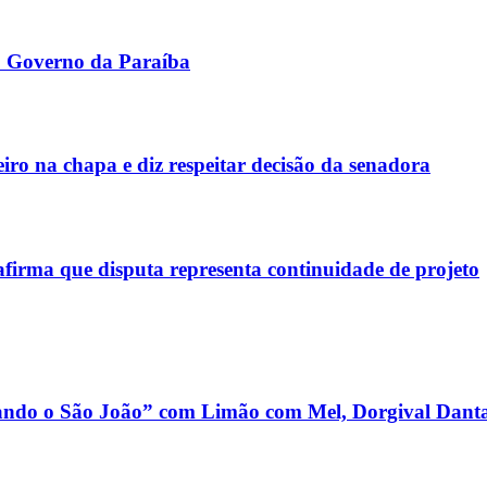
o Governo da Paraíba
iro na chapa e diz respeitar decisão da senadora
afirma que disputa representa continuidade de projeto
dando o São João” com Limão com Mel, Dorgival Danta