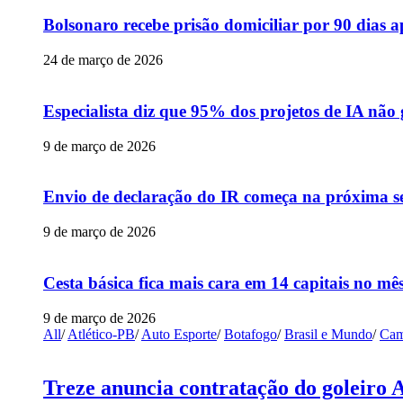
Bolsonaro recebe prisão domiciliar por 90 dias 
24 de março de 2026
Especialista diz que 95% dos projetos de IA não
9 de março de 2026
Envio de declaração do IR começa na próxima s
9 de março de 2026
Cesta básica fica mais cara em 14 capitais no mês
9 de março de 2026
All
/
Atlético-PB
/
Auto Esporte
/
Botafogo
/
Brasil e Mundo
/
Cam
Treze anuncia contratação do goleiro 