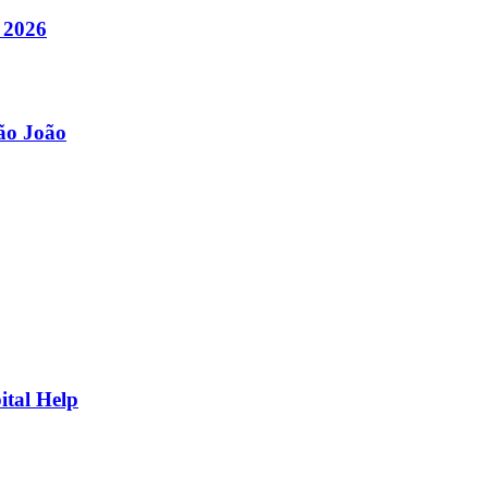
 2026
São João
ital Help