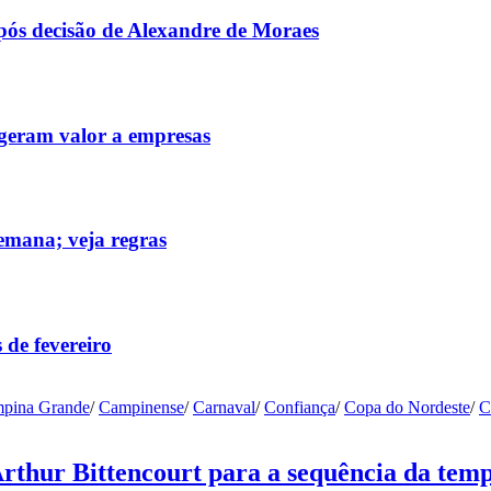
após decisão de Alexandre de Moraes
 geram valor a empresas
emana; veja regras
 de fevereiro
pina Grande
/
Campinense
/
Carnaval
/
Confiança
/
Copa do Nordeste
/
C
Arthur Bittencourt para a sequência da tem