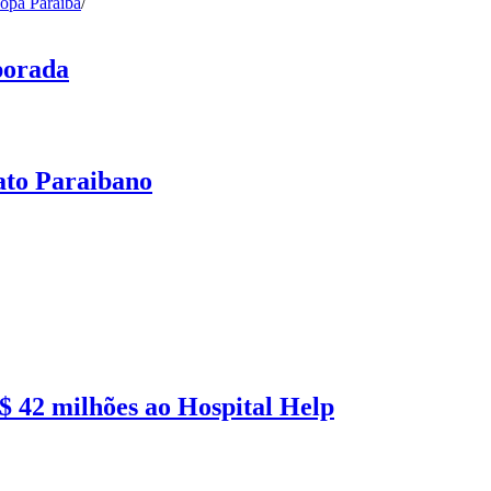
opa Paraíba
/
porada
ato Paraibano
 42 milhões ao Hospital Help