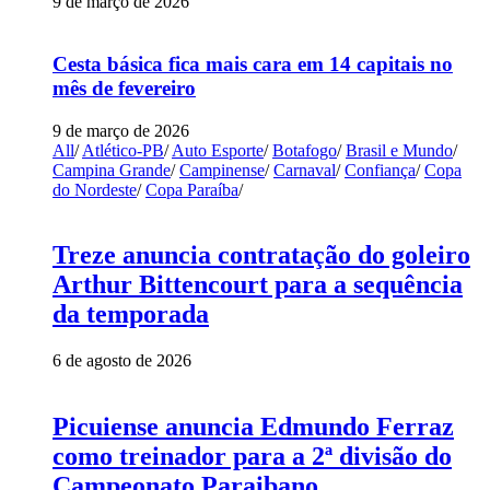
9 de março de 2026
Cesta básica fica mais cara em 14 capitais no
mês de fevereiro
9 de março de 2026
All
/
Atlético-PB
/
Auto Esporte
/
Botafogo
/
Brasil e Mundo
/
Campina Grande
/
Campinense
/
Carnaval
/
Confiança
/
Copa
do Nordeste
/
Copa Paraíba
/
Treze anuncia contratação do goleiro
Arthur Bittencourt para a sequência
da temporada
6 de agosto de 2026
Picuiense anuncia Edmundo Ferraz
como treinador para a 2ª divisão do
Campeonato Paraibano