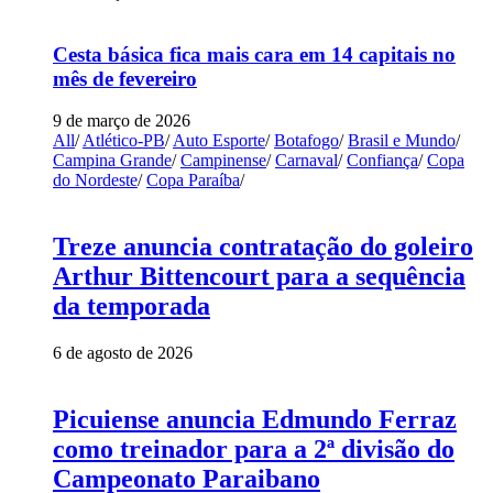
Cesta básica fica mais cara em 14 capitais no
mês de fevereiro
9 de março de 2026
All
/
Atlético-PB
/
Auto Esporte
/
Botafogo
/
Brasil e Mundo
/
Campina Grande
/
Campinense
/
Carnaval
/
Confiança
/
Copa
do Nordeste
/
Copa Paraíba
/
Treze anuncia contratação do goleiro
Arthur Bittencourt para a sequência
da temporada
6 de agosto de 2026
Picuiense anuncia Edmundo Ferraz
como treinador para a 2ª divisão do
Campeonato Paraibano