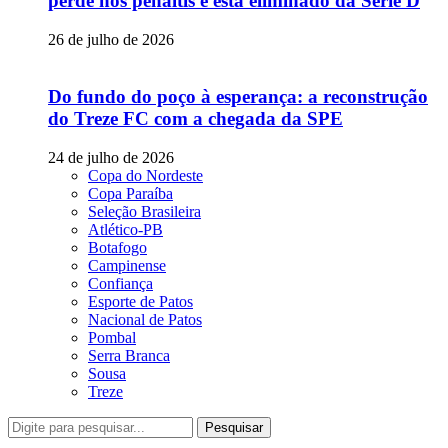
perde nos pênaltis e está eliminado da Série D
26 de julho de 2026
Do fundo do poço à esperança: a reconstrução
do Treze FC com a chegada da SPE
24 de julho de 2026
Copa do Nordeste
Copa Paraíba
Seleção Brasileira
Atlético-PB
Botafogo
Campinense
Confiança
Esporte de Patos
Nacional de Patos
Pombal
Serra Branca
Sousa
Treze
Pesquisar