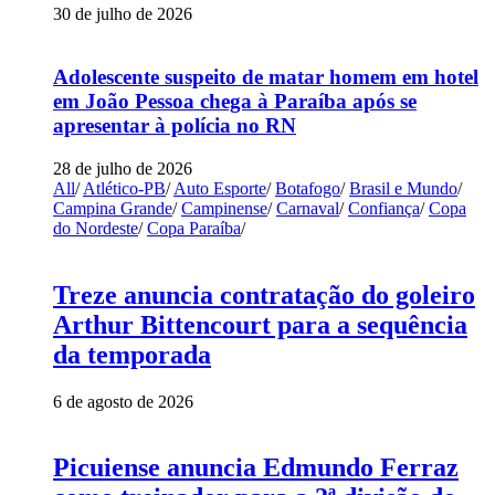
30 de julho de 2026
Adolescente suspeito de matar homem em hotel
em João Pessoa chega à Paraíba após se
apresentar à polícia no RN
28 de julho de 2026
All
/
Atlético-PB
/
Auto Esporte
/
Botafogo
/
Brasil e Mundo
/
Campina Grande
/
Campinense
/
Carnaval
/
Confiança
/
Copa
do Nordeste
/
Copa Paraíba
/
Treze anuncia contratação do goleiro
Arthur Bittencourt para a sequência
da temporada
6 de agosto de 2026
Picuiense anuncia Edmundo Ferraz