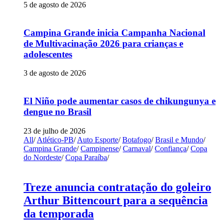
5 de agosto de 2026
Campina Grande inicia Campanha Nacional
de Multivacinação 2026 para crianças e
adolescentes
3 de agosto de 2026
El Niño pode aumentar casos de chikungunya e
dengue no Brasil
23 de julho de 2026
All
/
Atlético-PB
/
Auto Esporte
/
Botafogo
/
Brasil e Mundo
/
Campina Grande
/
Campinense
/
Carnaval
/
Confiança
/
Copa
do Nordeste
/
Copa Paraíba
/
Treze anuncia contratação do goleiro
Arthur Bittencourt para a sequência
da temporada