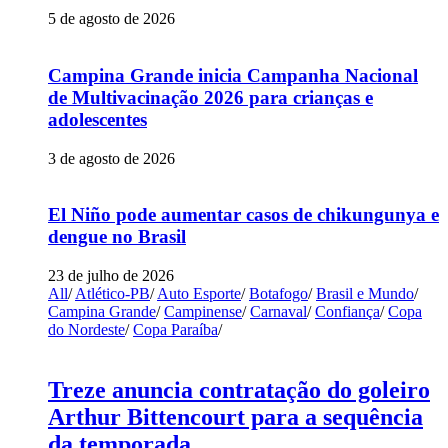
5 de agosto de 2026
Campina Grande inicia Campanha Nacional
de Multivacinação 2026 para crianças e
adolescentes
3 de agosto de 2026
El Niño pode aumentar casos de chikungunya e
dengue no Brasil
23 de julho de 2026
All
/
Atlético-PB
/
Auto Esporte
/
Botafogo
/
Brasil e Mundo
/
Campina Grande
/
Campinense
/
Carnaval
/
Confiança
/
Copa
do Nordeste
/
Copa Paraíba
/
Treze anuncia contratação do goleiro
Arthur Bittencourt para a sequência
da temporada