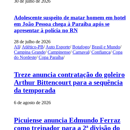
30 de julho de 2026
Adolescente suspeito de matar homem em hotel
em João Pessoa chega à Paraíba após se
apresentar à polícia no RN
28 de julho de 2026
All
/
Atlético-PB
/
Auto Esporte
/
Botafogo
/
Brasil e Mundo
/
Campina Grande
/
Campinense
/
Carnaval
/
Confiança
/
Copa
do Nordeste
/
Copa Paraíba
/
Treze anuncia contratação do goleiro
Arthur Bittencourt para a sequência
da temporada
6 de agosto de 2026
Picuiense anuncia Edmundo Ferraz
como treinador para a 2ª divisão do