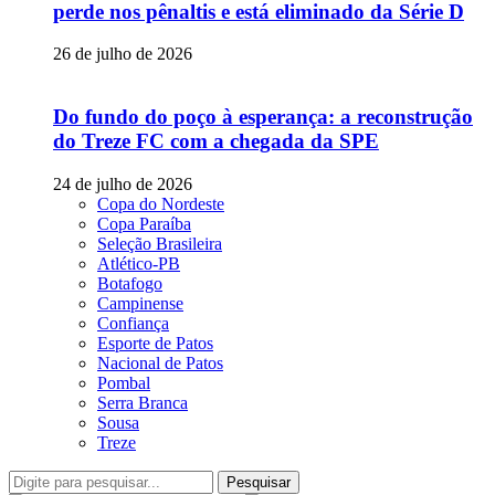
perde nos pênaltis e está eliminado da Série D
26 de julho de 2026
Do fundo do poço à esperança: a reconstrução
do Treze FC com a chegada da SPE
24 de julho de 2026
Copa do Nordeste
Copa Paraíba
Seleção Brasileira
Atlético-PB
Botafogo
Campinense
Confiança
Esporte de Patos
Nacional de Patos
Pombal
Serra Branca
Sousa
Treze
Pesquisar