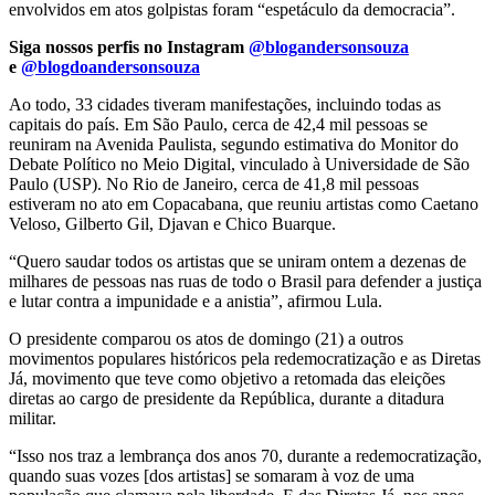
envolvidos em atos golpistas foram “espetáculo da democracia”.
Siga nossos perfis no Instagram
@blogandersonsouza
e
@blogdoandersonsouza
Ao todo, 33 cidades tiveram manifestações, incluindo todas as
capitais do país. Em São Paulo, cerca de 42,4 mil pessoas se
reuniram na Avenida Paulista, segundo estimativa do Monitor do
Debate Político no Meio Digital, vinculado à Universidade de São
Paulo (USP). No Rio de Janeiro, cerca de 41,8 mil pessoas
estiveram no ato em Copacabana, que reuniu artistas como Caetano
Veloso, Gilberto Gil, Djavan e Chico Buarque.
“Quero saudar todos os artistas que se uniram ontem a dezenas de
milhares de pessoas nas ruas de todo o Brasil para defender a justiça
e lutar contra a impunidade e a anistia”, afirmou Lula.
O presidente comparou os atos de domingo (21) a outros
movimentos populares históricos pela redemocratização e as Diretas
Já, movimento que teve como objetivo a retomada das eleições
diretas ao cargo de presidente da República, durante a ditadura
militar.
“Isso nos traz a lembrança dos anos 70, durante a redemocratização,
quando suas vozes [dos artistas] se somaram à voz de uma