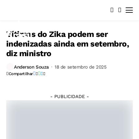
Vítimas do Zika podem ser
indenizadas ainda em setembro,
diz ministro
©
Fabio
Rodrigues-
Anderson Souza
18 de setembro de 2025
Pozzebom/
Compartilhar
Agência
Brasil
- PUBLICIDADE -