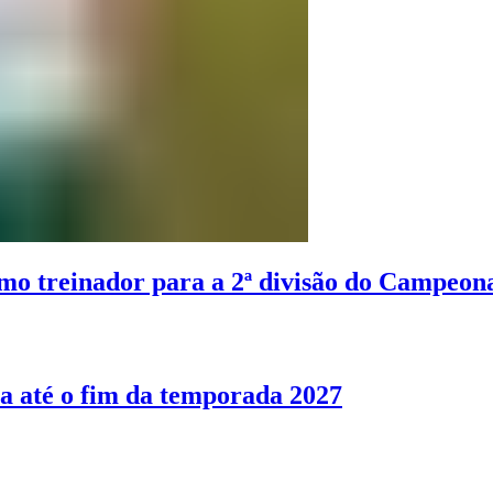
o treinador para a 2ª divisão do Campeon
a até o fim da temporada 2027