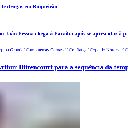
co de drogas em Boqueirão
m João Pessoa chega à Paraíba após se apresentar à p
pina Grande
/
Campinense
/
Carnaval
/
Confiança
/
Copa do Nordeste
/
C
Arthur Bittencourt para a sequência da tem