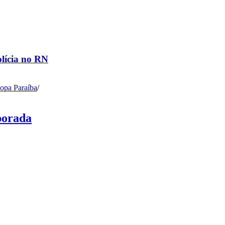
olícia no RN
opa Paraíba
/
porada