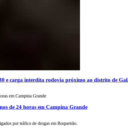
 e carga interdita rodovia próximo ao distrito de G
 menos de 24 horas em Campina Grande