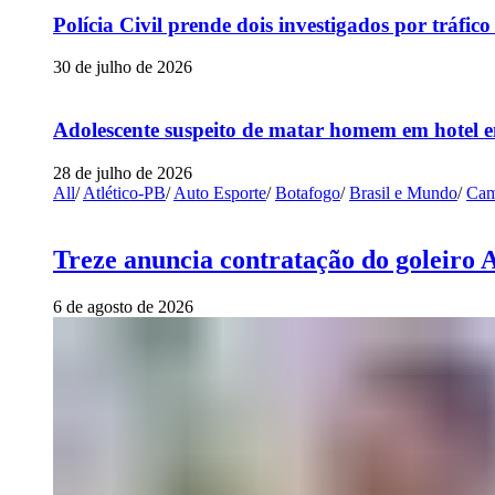
Polícia Civil prende dois investigados por tráfi
30 de julho de 2026
Adolescente suspeito de matar homem em hotel e
28 de julho de 2026
All
/
Atlético-PB
/
Auto Esporte
/
Botafogo
/
Brasil e Mundo
/
Cam
Treze anuncia contratação do goleiro 
6 de agosto de 2026