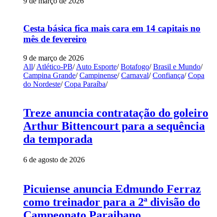
9 de março de 2026
Cesta básica fica mais cara em 14 capitais no
mês de fevereiro
9 de março de 2026
All
/
Atlético-PB
/
Auto Esporte
/
Botafogo
/
Brasil e Mundo
/
Campina Grande
/
Campinense
/
Carnaval
/
Confiança
/
Copa
do Nordeste
/
Copa Paraíba
/
Treze anuncia contratação do goleiro
Arthur Bittencourt para a sequência
da temporada
6 de agosto de 2026
Picuiense anuncia Edmundo Ferraz
como treinador para a 2ª divisão do
Campeonato Paraibano