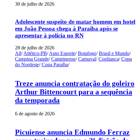
30 de julho de 2026
Adolescente suspeito de matar homem em hotel
em João Pessoa chega à Paraíba após se
apresentar à polícia no RN
28 de julho de 2026
All
/
Atlético-PB
/
Auto Esporte
/
Botafogo
/
Brasil e Mundo
/
Campina Grande
/
Campinense
/
Carnaval
/
Confiança
/
Copa
do Nordeste
/
Copa Paraíba
/
Treze anuncia contratação do goleiro
Arthur Bittencourt para a sequência
da temporada
6 de agosto de 2026
Picuiense anuncia Edmundo Ferraz