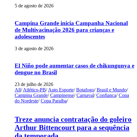
5 de agosto de 2026
Campina Grande inicia Campanha Nacional
de Multivacinação 2026 para crianças e
adolescentes
3 de agosto de 2026
El Niño pode aumentar casos de chikungunya e
dengue no Brasil
23 de julho de 2026
All
/
Atlético-PB
/
Auto Esporte
/
Botafogo
/
Brasil e Mundo
/
Campina Grande
/
Campinense
/
Carnaval
/
Confiança
/
Copa
do Nordeste
/
Copa Paraíba
/
Treze anuncia contratação do goleiro
Arthur Bittencourt para a sequência
da temporada