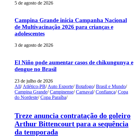
5 de agosto de 2026
Campina Grande inicia Campanha Nacional
de Multivacinação 2026 para crianças e
adolescentes
3 de agosto de 2026
El Niño pode aumentar casos de chikungunya e
dengue no Brasil
23 de julho de 2026
All
/
Atlético-PB
/
Auto Esporte
/
Botafogo
/
Brasil e Mundo
/
Campina Grande
/
Campinense
/
Carnaval
/
Confiança
/
Copa
do Nordeste
/
Copa Paraíba
/
Treze anuncia contratação do goleiro
Arthur Bittencourt para a sequência
da temporada