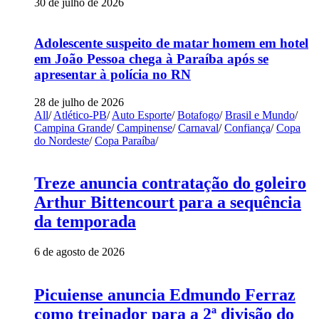
30 de julho de 2026
Adolescente suspeito de matar homem em hotel
em João Pessoa chega à Paraíba após se
apresentar à polícia no RN
28 de julho de 2026
All
/
Atlético-PB
/
Auto Esporte
/
Botafogo
/
Brasil e Mundo
/
Campina Grande
/
Campinense
/
Carnaval
/
Confiança
/
Copa
do Nordeste
/
Copa Paraíba
/
Treze anuncia contratação do goleiro
Arthur Bittencourt para a sequência
da temporada
6 de agosto de 2026
Picuiense anuncia Edmundo Ferraz
como treinador para a 2ª divisão do