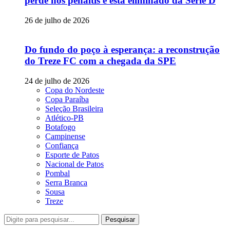
perde nos pênaltis e está eliminado da Série D
26 de julho de 2026
Do fundo do poço à esperança: a reconstrução
do Treze FC com a chegada da SPE
24 de julho de 2026
Copa do Nordeste
Copa Paraíba
Seleção Brasileira
Atlético-PB
Botafogo
Campinense
Confiança
Esporte de Patos
Nacional de Patos
Pombal
Serra Branca
Sousa
Treze
Pesquisar