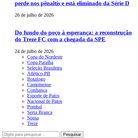
perde nos pênaltis e está eliminado da Série D
26 de julho de 2026
Do fundo do poço à esperança: a reconstrução
do Treze FC com a chegada da SPE
24 de julho de 2026
Copa do Nordeste
Copa Paraíba
Seleção Brasileira
Atlético-PB
Botafogo
Campinense
Confiança
Esporte de Patos
Nacional de Patos
Pombal
Serra Branca
Sousa
Treze
Pesquisar