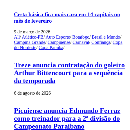
Cesta básica fica mais cara em 14 capitais no
mês de fevereiro
9 de março de 2026
All
/
Atlético-PB
/
Auto Esporte
/
Botafogo
/
Brasil e Mundo
/
Campina Grande
/
Campinense
/
Carnaval
/
Confiança
/
Copa
do Nordeste
/
Copa Paraíba
/
Treze anuncia contratação do goleiro
Arthur Bittencourt para a sequência
da temporada
6 de agosto de 2026
Picuiense anuncia Edmundo Ferraz
como treinador para a 2ª divisão do
Campeonato Paraibano