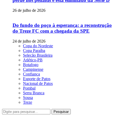
perde nos pênaltis e está eliminado da Série D
26 de julho de 2026
Do fundo do poço à esperança: a reconstrução
do Treze FC com a chegada da SPE
24 de julho de 2026
Copa do Nordeste
Copa Paraíba
Seleção Brasileira
Atlético-PB
Botafogo
Campinense
Confiança
Esporte de Patos
Nacional de Patos
Pombal
Serra Branca
Sousa
Treze
Pesquisar