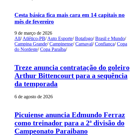
Cesta básica fica mais cara em 14 capitais no
mês de fevereiro
9 de março de 2026
All
/
Atlético-PB
/
Auto Esporte
/
Botafogo
/
Brasil e Mundo
/
Campina Grande
/
Campinense
/
Carnaval
/
Confiança
/
Copa
do Nordeste
/
Copa Paraíba
/
Treze anuncia contratação do goleiro
Arthur Bittencourt para a sequência
da temporada
6 de agosto de 2026
Picuiense anuncia Edmundo Ferraz
como treinador para a 2ª divisão do
Campeonato Paraibano