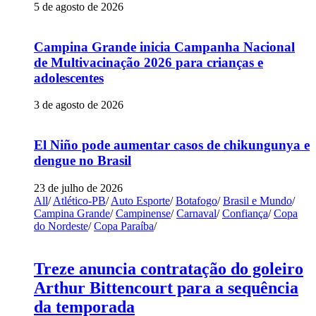
5 de agosto de 2026
Campina Grande inicia Campanha Nacional
de Multivacinação 2026 para crianças e
adolescentes
3 de agosto de 2026
El Niño pode aumentar casos de chikungunya e
dengue no Brasil
23 de julho de 2026
All
/
Atlético-PB
/
Auto Esporte
/
Botafogo
/
Brasil e Mundo
/
Campina Grande
/
Campinense
/
Carnaval
/
Confiança
/
Copa
do Nordeste
/
Copa Paraíba
/
Treze anuncia contratação do goleiro
Arthur Bittencourt para a sequência
da temporada