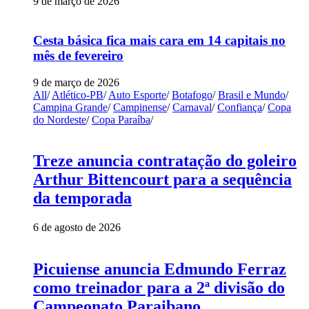
9 de março de 2026
Cesta básica fica mais cara em 14 capitais no
mês de fevereiro
9 de março de 2026
All
/
Atlético-PB
/
Auto Esporte
/
Botafogo
/
Brasil e Mundo
/
Campina Grande
/
Campinense
/
Carnaval
/
Confiança
/
Copa
do Nordeste
/
Copa Paraíba
/
Treze anuncia contratação do goleiro
Arthur Bittencourt para a sequência
da temporada
6 de agosto de 2026
Picuiense anuncia Edmundo Ferraz
como treinador para a 2ª divisão do
Campeonato Paraibano