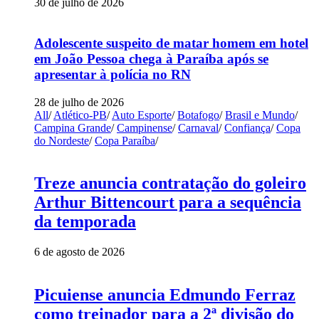
30 de julho de 2026
Adolescente suspeito de matar homem em hotel
em João Pessoa chega à Paraíba após se
apresentar à polícia no RN
28 de julho de 2026
All
/
Atlético-PB
/
Auto Esporte
/
Botafogo
/
Brasil e Mundo
/
Campina Grande
/
Campinense
/
Carnaval
/
Confiança
/
Copa
do Nordeste
/
Copa Paraíba
/
Treze anuncia contratação do goleiro
Arthur Bittencourt para a sequência
da temporada
6 de agosto de 2026
Picuiense anuncia Edmundo Ferraz
como treinador para a 2ª divisão do