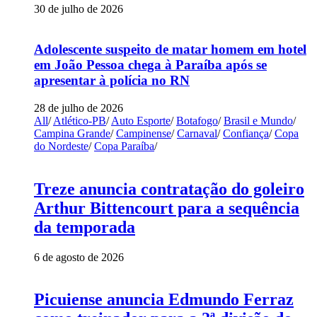
30 de julho de 2026
Adolescente suspeito de matar homem em hotel
em João Pessoa chega à Paraíba após se
apresentar à polícia no RN
28 de julho de 2026
All
/
Atlético-PB
/
Auto Esporte
/
Botafogo
/
Brasil e Mundo
/
Campina Grande
/
Campinense
/
Carnaval
/
Confiança
/
Copa
do Nordeste
/
Copa Paraíba
/
Treze anuncia contratação do goleiro
Arthur Bittencourt para a sequência
da temporada
6 de agosto de 2026
Picuiense anuncia Edmundo Ferraz