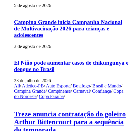
5 de agosto de 2026
Campina Grande inicia Campanha Nacional
de Multivacinação 2026 para crianças e
adolescentes
3 de agosto de 2026
El Niño pode aumentar casos de chikungunya e
dengue no Brasil
23 de julho de 2026
All
/
Atlético-PB
/
Auto Esporte
/
Botafogo
/
Brasil e Mundo
/
Campina Grande
/
Campinense
/
Carnaval
/
Confiança
/
Copa
do Nordeste
/
Copa Paraíba
/
Treze anuncia contratação do goleiro
Arthur Bittencourt para a sequência
da temporada