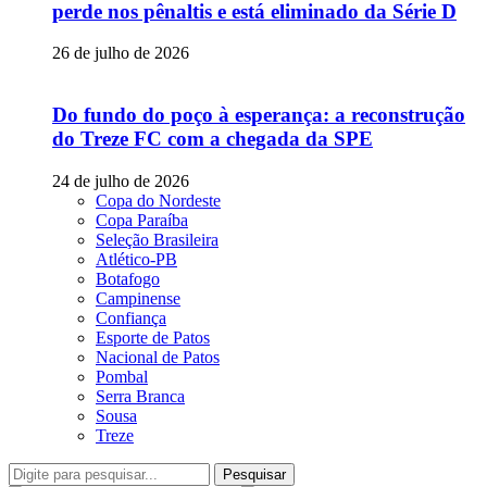
perde nos pênaltis e está eliminado da Série D
26 de julho de 2026
Do fundo do poço à esperança: a reconstrução
do Treze FC com a chegada da SPE
24 de julho de 2026
Copa do Nordeste
Copa Paraíba
Seleção Brasileira
Atlético-PB
Botafogo
Campinense
Confiança
Esporte de Patos
Nacional de Patos
Pombal
Serra Branca
Sousa
Treze
Pesquisar