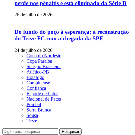
perde nos pênaltis e está eliminado da Série D
26 de julho de 2026
Do fundo do poço à esperança: a reconstrução
do Treze FC com a chegada da SPE
24 de julho de 2026
Copa do Nordeste
Copa Paraíba
Seleção Brasileira
Atlético-PB
Botafogo
Campinense
Confiança
Esporte de Patos
Nacional de Patos
Pombal
Serra Branca
Sousa
Treze
Pesquisar