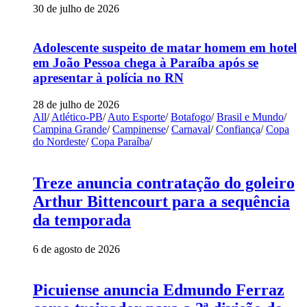
30 de julho de 2026
Adolescente suspeito de matar homem em hotel
em João Pessoa chega à Paraíba após se
apresentar à polícia no RN
28 de julho de 2026
All
/
Atlético-PB
/
Auto Esporte
/
Botafogo
/
Brasil e Mundo
/
Campina Grande
/
Campinense
/
Carnaval
/
Confiança
/
Copa
do Nordeste
/
Copa Paraíba
/
Treze anuncia contratação do goleiro
Arthur Bittencourt para a sequência
da temporada
6 de agosto de 2026
Picuiense anuncia Edmundo Ferraz