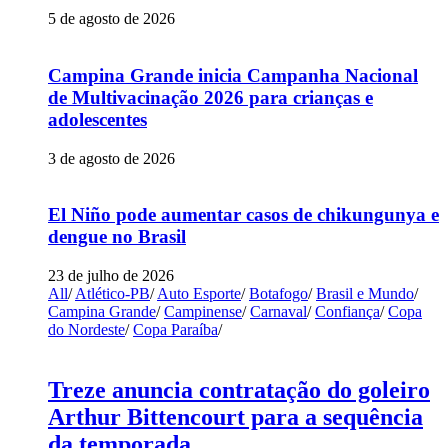
5 de agosto de 2026
Campina Grande inicia Campanha Nacional
de Multivacinação 2026 para crianças e
adolescentes
3 de agosto de 2026
El Niño pode aumentar casos de chikungunya e
dengue no Brasil
23 de julho de 2026
All
/
Atlético-PB
/
Auto Esporte
/
Botafogo
/
Brasil e Mundo
/
Campina Grande
/
Campinense
/
Carnaval
/
Confiança
/
Copa
do Nordeste
/
Copa Paraíba
/
Treze anuncia contratação do goleiro
Arthur Bittencourt para a sequência
da temporada