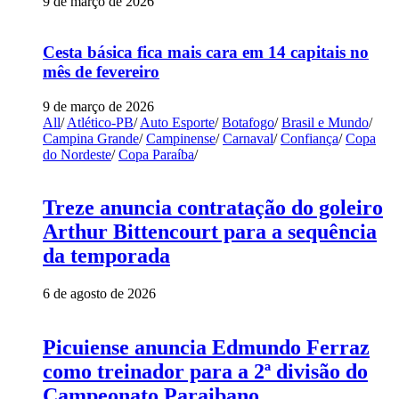
9 de março de 2026
Cesta básica fica mais cara em 14 capitais no
mês de fevereiro
9 de março de 2026
All
/
Atlético-PB
/
Auto Esporte
/
Botafogo
/
Brasil e Mundo
/
Campina Grande
/
Campinense
/
Carnaval
/
Confiança
/
Copa
do Nordeste
/
Copa Paraíba
/
Treze anuncia contratação do goleiro
Arthur Bittencourt para a sequência
da temporada
6 de agosto de 2026
Picuiense anuncia Edmundo Ferraz
como treinador para a 2ª divisão do
Campeonato Paraibano