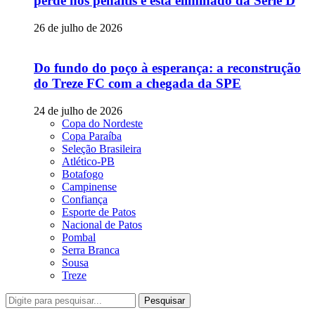
perde nos pênaltis e está eliminado da Série D
26 de julho de 2026
Do fundo do poço à esperança: a reconstrução
do Treze FC com a chegada da SPE
24 de julho de 2026
Copa do Nordeste
Copa Paraíba
Seleção Brasileira
Atlético-PB
Botafogo
Campinense
Confiança
Esporte de Patos
Nacional de Patos
Pombal
Serra Branca
Sousa
Treze
Pesquisar