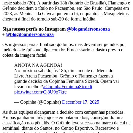
neste sábado (20). A partir das 18h (horário de Brasília), Flamengo e
Grêmio decidem o título no Pacaembu, em São Paulo. Campeãs em
2023, as Meninas da Gávea querem o bi, enquanto as Mosqueteiras
chegam à final do torneio sub-20 de forma inédita.
Siga nossos perfis no Instagram
@blogandersonsouza
e
@blogdoandersonsouza
Os ingressos para a final são gratuitos, mas devem ser gerados por
meio do site fpf.soudaliga.com.br. É necessário cadastro prévio e
coleta da imagem facial.
ANOTA NA AGENDA!
No próximo sábado, às 18h, diretamente da Mercado
Livre Arena Pacaembu, Grêmio e Flamengo fazem a
grande decisão da Copinha Feminina Sicredi. Quem vai
levar a melhor?
#CopinhaFemininaSicredi
pic.twitter.com/Cj8U9o7krc
— Copinha (@Copinha)
December 17, 2025
As duas equipes alcançaram a decisão com campanhas parecidas.
Ambas ganharam três jogos e empataram dois, conseguindo uma
classificação nos pênaltis. O Grêmio teve sucesso na marca da cal na
semifinal, diante do Santos, no Centro Esportivo, Recreativo e