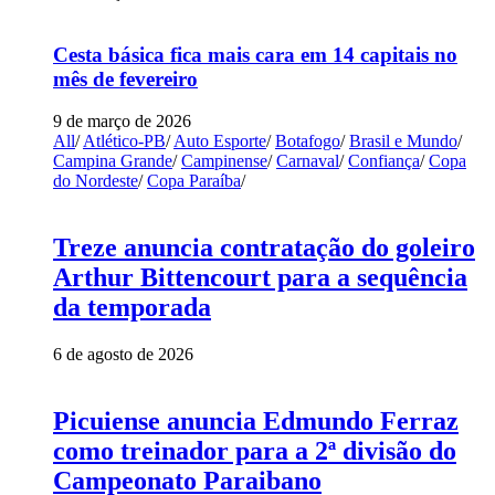
Cesta básica fica mais cara em 14 capitais no
mês de fevereiro
9 de março de 2026
All
/
Atlético-PB
/
Auto Esporte
/
Botafogo
/
Brasil e Mundo
/
Campina Grande
/
Campinense
/
Carnaval
/
Confiança
/
Copa
do Nordeste
/
Copa Paraíba
/
Treze anuncia contratação do goleiro
Arthur Bittencourt para a sequência
da temporada
6 de agosto de 2026
Picuiense anuncia Edmundo Ferraz
como treinador para a 2ª divisão do
Campeonato Paraibano