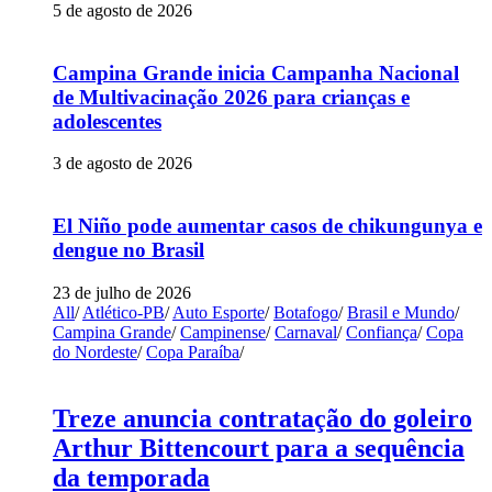
5 de agosto de 2026
Campina Grande inicia Campanha Nacional
de Multivacinação 2026 para crianças e
adolescentes
3 de agosto de 2026
El Niño pode aumentar casos de chikungunya e
dengue no Brasil
23 de julho de 2026
All
/
Atlético-PB
/
Auto Esporte
/
Botafogo
/
Brasil e Mundo
/
Campina Grande
/
Campinense
/
Carnaval
/
Confiança
/
Copa
do Nordeste
/
Copa Paraíba
/
Treze anuncia contratação do goleiro
Arthur Bittencourt para a sequência
da temporada