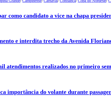
pina Grande
/
Campinense
/
Carnaval
/
Confiança
/
Copa do Nordeste
/
C
ar como candidato a vice na chapa presiden
nto e interdita trecho da Avenida Floria
il atendimentos realizados no primeiro sem
taca importância do volante durante passage