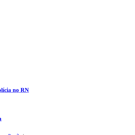
olícia no RN
a