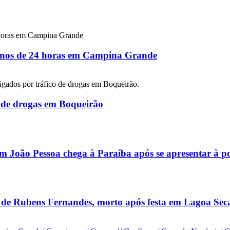
 menos de 24 horas em Campina Grande
co de drogas em Boqueirão
m João Pessoa chega à Paraíba após se apresentar à p
 de Rubens Fernandes, morto após festa em Lagoa Sec