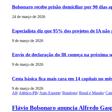
Bolsonaro recebe prisão domiciliar por 90 dias 
24 de março de 2026
Especialista diz que 95% dos projetos de IA não
9 de março de 2026
Envio de declaração do IR começa na próxima s
9 de março de 2026
Cesta básica fica mais cara em 14 capitais no mês
9 de março de 2026
All
/
Atlético-PB
/
Auto Esporte
/
Botafogo
/
Brasil e Mundo
/
Cam
Flávio Bolsonaro anuncia Alfredo Gasp