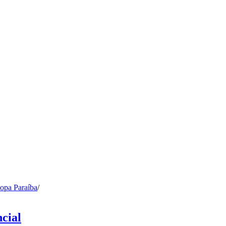
opa Paraíba
/
cial