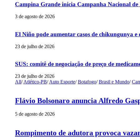
Campina Grande inicia Campanha Nacional de Mu
3 de agosto de 2026
El Niño pode aumentar casos de chikungunya e 
23 de julho de 2026
SUS: comitê de negociação de preço de medicame
23 de julho de 2026
All
/
Atlético-PB
/
Auto Esporte
/
Botafogo
/
Brasil e Mundo
/
Cam
Flávio Bolsonaro anuncia Alfredo Gasp
5 de agosto de 2026
Rompimento de adutora provoca vazame