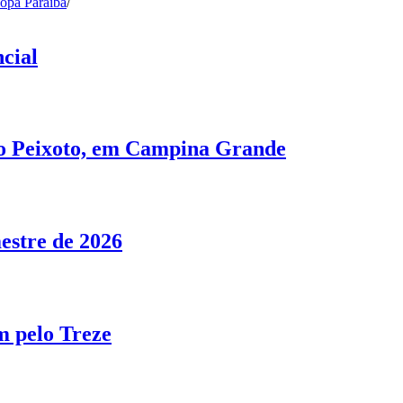
opa Paraíba
/
cial
no Peixoto, em Campina Grande
estre de 2026
m pelo Treze