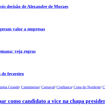
após decisão de Alexandre de Moraes
 geram valor a empresas
emana; veja regras
 de fevereiro
pina Grande
/
Campinense
/
Carnaval
/
Confiança
/
Copa do Nordeste
/
C
ar como candidato a vice na chapa presiden