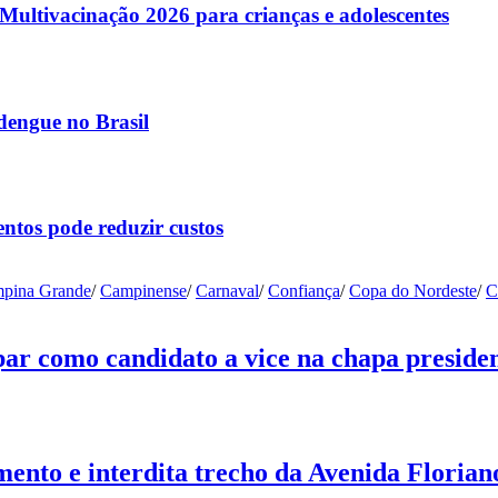
ltivacinação 2026 para crianças e adolescentes
dengue no Brasil
ntos pode reduzir custos
pina Grande
/
Campinense
/
Carnaval
/
Confiança
/
Copa do Nordeste
/
C
ar como candidato a vice na chapa presiden
nto e interdita trecho da Avenida Floria