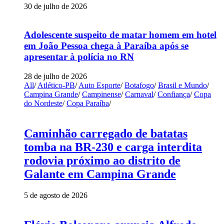
30 de julho de 2026
Adolescente suspeito de matar homem em hotel
em João Pessoa chega à Paraíba após se
apresentar à polícia no RN
28 de julho de 2026
All
/
Atlético-PB
/
Auto Esporte
/
Botafogo
/
Brasil e Mundo
/
Campina Grande
/
Campinense
/
Carnaval
/
Confiança
/
Copa
do Nordeste
/
Copa Paraíba
/
Caminhão carregado de batatas
tomba na BR-230 e carga interdita
rodovia próximo ao distrito de
Galante em Campina Grande
5 de agosto de 2026