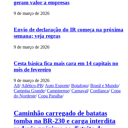
geram valor a empresas
9 de março de 2026
Envio de declaração do IR começa na próxima
semana; veja regras
9 de março de 2026
Cesta básica fica mais cara em 14 capitais no
mês de fevereiro
9 de março de 2026
All
/
Atlético-PB
/
Auto Esporte
/
Botafogo
/
Brasil e Mundo
/
Campina Grande
/
Campinense
/
Carnaval
/
Confiança
/
Copa
do Nordeste
/
Copa Paraíba
/
Caminhão carregado de batatas
tomba na BR-230 e carga interdita