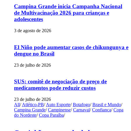
Campina Grande inicia Campanha Nacional
de Multivacinação 2026 para crianças e
adolescentes
3 de agosto de 2026
El Niño pode aumentar casos de chikungunya e
dengue no Brasil
23 de julho de 2026
SUS: comitê de negociação de preço de
medicamentos pode reduzir custos
23 de julho de 2026
All
/
Atlético-PB
/
Auto Esporte
/
Botafogo
/
Brasil e Mundo
/
Campina Grande
/
Campinense
/
Carnaval
/
Confiança
/
Copa
do Nordeste
/
Copa Paraíba
/