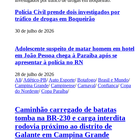
Polícia Civil prende dois investigados por
tráfico de drogas em Boqueirão
30 de julho de 2026
Adolescente suspeito de matar homem em hotel
em João Pessoa chega à Paraíba após se
apresentar à polícia no RN
28 de julho de 2026
All
/
Atlético-PB
/
Auto Esporte
/
Botafogo
/
Brasil e Mundo
/
Campina Grande
/
Campinense
/
Carnaval
/
Confiança
/
Copa
do Nordeste
/
Copa Paraíba
/
Caminhão carregado de batatas
tomba na BR-230 e carga interdita
rodovia próximo ao distrito de
Galante em Campina Grande