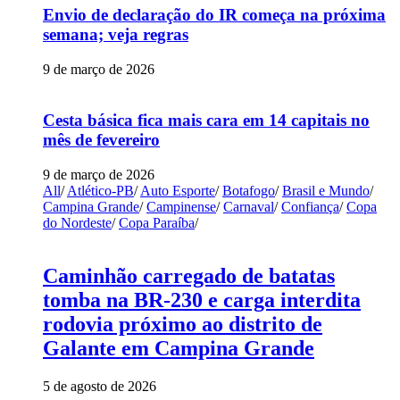
Envio de declaração do IR começa na próxima
semana; veja regras
9 de março de 2026
Cesta básica fica mais cara em 14 capitais no
mês de fevereiro
9 de março de 2026
All
/
Atlético-PB
/
Auto Esporte
/
Botafogo
/
Brasil e Mundo
/
Campina Grande
/
Campinense
/
Carnaval
/
Confiança
/
Copa
do Nordeste
/
Copa Paraíba
/
Caminhão carregado de batatas
tomba na BR-230 e carga interdita
rodovia próximo ao distrito de
Galante em Campina Grande
5 de agosto de 2026