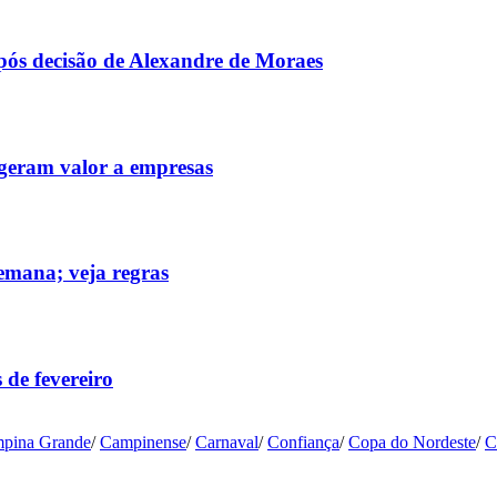
após decisão de Alexandre de Moraes
 geram valor a empresas
emana; veja regras
 de fevereiro
pina Grande
/
Campinense
/
Carnaval
/
Confiança
/
Copa do Nordeste
/
C