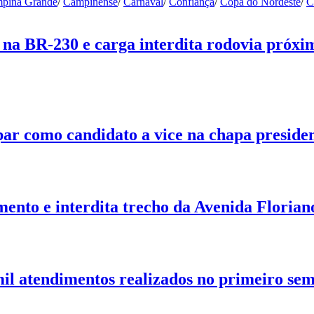
pina Grande
/
Campinense
/
Carnaval
/
Confiança
/
Copa do Nordeste
/
C
na BR-230 e carga interdita rodovia próxi
ar como candidato a vice na chapa presiden
nto e interdita trecho da Avenida Floria
il atendimentos realizados no primeiro sem