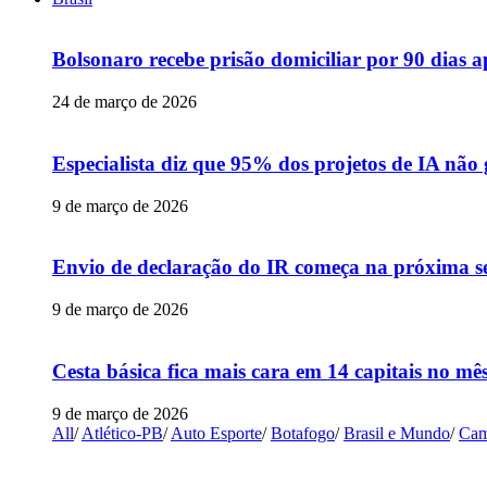
Bolsonaro recebe prisão domiciliar por 90 dias 
24 de março de 2026
Especialista diz que 95% dos projetos de IA não
9 de março de 2026
Envio de declaração do IR começa na próxima s
9 de março de 2026
Cesta básica fica mais cara em 14 capitais no mês
9 de março de 2026
All
/
Atlético-PB
/
Auto Esporte
/
Botafogo
/
Brasil e Mundo
/
Cam