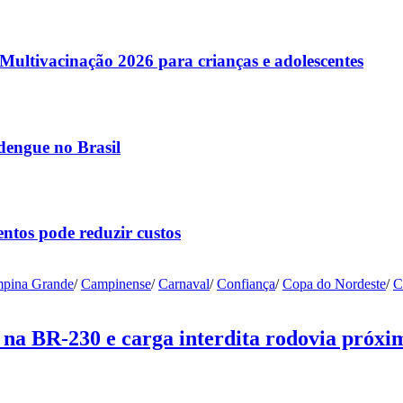
ltivacinação 2026 para crianças e adolescentes
dengue no Brasil
ntos pode reduzir custos
pina Grande
/
Campinense
/
Carnaval
/
Confiança
/
Copa do Nordeste
/
C
na BR-230 e carga interdita rodovia próxi