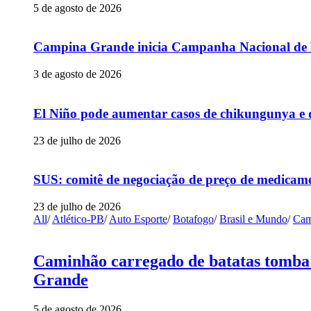
5 de agosto de 2026
Campina Grande inicia Campanha Nacional de Mu
3 de agosto de 2026
El Niño pode aumentar casos de chikungunya e 
23 de julho de 2026
SUS: comitê de negociação de preço de medicame
23 de julho de 2026
All
/
Atlético-PB
/
Auto Esporte
/
Botafogo
/
Brasil e Mundo
/
Cam
Caminhão carregado de batatas tomba 
Grande
5 de agosto de 2026