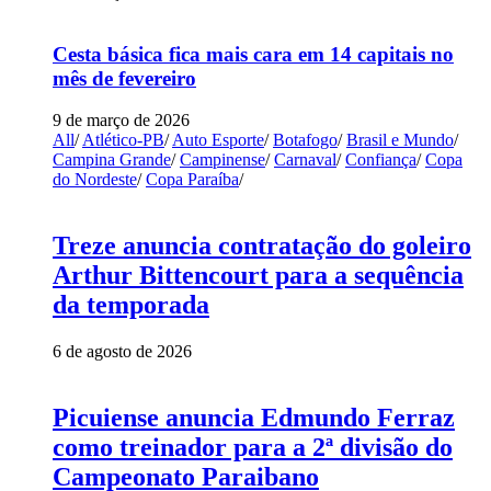
Cesta básica fica mais cara em 14 capitais no
mês de fevereiro
9 de março de 2026
All
/
Atlético-PB
/
Auto Esporte
/
Botafogo
/
Brasil e Mundo
/
Campina Grande
/
Campinense
/
Carnaval
/
Confiança
/
Copa
do Nordeste
/
Copa Paraíba
/
Treze anuncia contratação do goleiro
Arthur Bittencourt para a sequência
da temporada
6 de agosto de 2026
Picuiense anuncia Edmundo Ferraz
como treinador para a 2ª divisão do
Campeonato Paraibano