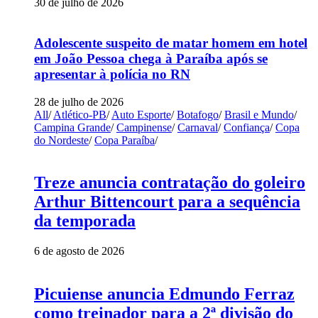
30 de julho de 2026
Adolescente suspeito de matar homem em hotel
em João Pessoa chega à Paraíba após se
apresentar à polícia no RN
28 de julho de 2026
All
/
Atlético-PB
/
Auto Esporte
/
Botafogo
/
Brasil e Mundo
/
Campina Grande
/
Campinense
/
Carnaval
/
Confiança
/
Copa
do Nordeste
/
Copa Paraíba
/
Treze anuncia contratação do goleiro
Arthur Bittencourt para a sequência
da temporada
6 de agosto de 2026
Picuiense anuncia Edmundo Ferraz
como treinador para a 2ª divisão do