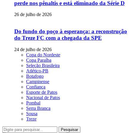
perde nos pênaltis e está eliminado da Série D
26 de julho de 2026
Do fundo do poço à esperança: a reconstrução
do Treze FC com a chegada da SPE
24 de julho de 2026
Copa do Nordeste
Copa Paraíba
Seleção Brasileira
Atlético-PB
Botafogo
Campinense
Confiança
Esporte de Patos
Nacional de Patos
Pombal
Serra Branca
Sousa
Treze
Pesquisar