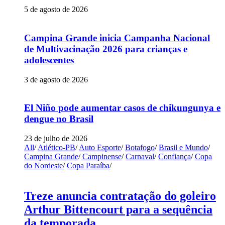
5 de agosto de 2026
Campina Grande inicia Campanha Nacional
de Multivacinação 2026 para crianças e
adolescentes
3 de agosto de 2026
El Niño pode aumentar casos de chikungunya e
dengue no Brasil
23 de julho de 2026
All
/
Atlético-PB
/
Auto Esporte
/
Botafogo
/
Brasil e Mundo
/
Campina Grande
/
Campinense
/
Carnaval
/
Confiança
/
Copa
do Nordeste
/
Copa Paraíba
/
Treze anuncia contratação do goleiro
Arthur Bittencourt para a sequência
da temporada