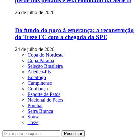
perde nos pênaltis e está eliminado da Série D
26 de julho de 2026
Do fundo do poço à esperança: a reconstrução
do Treze FC com a chegada da SPE
24 de julho de 2026
Copa do Nordeste
Copa Paraíba
Seleção Brasileira
Atlético-PB
Botafogo
Campinense
Confiança
Esporte de Patos
Nacional de Patos
Pombal
Serra Branca
Sousa
Treze
Pesquisar