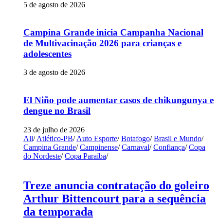
5 de agosto de 2026
Campina Grande inicia Campanha Nacional
de Multivacinação 2026 para crianças e
adolescentes
3 de agosto de 2026
El Niño pode aumentar casos de chikungunya e
dengue no Brasil
23 de julho de 2026
All
/
Atlético-PB
/
Auto Esporte
/
Botafogo
/
Brasil e Mundo
/
Campina Grande
/
Campinense
/
Carnaval
/
Confiança
/
Copa
do Nordeste
/
Copa Paraíba
/
Treze anuncia contratação do goleiro
Arthur Bittencourt para a sequência
da temporada