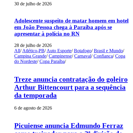
30 de julho de 2026
Adolescente suspeito de matar homem em hotel
em João Pessoa chega à Paraíba após se
apresentar à polícia no RN
28 de julho de 2026
All
/
Atlético-PB
/
Auto Esporte
/
Botafogo
/
Brasil e Mundo
/
Campina Grande
/
Campinense
/
Carnaval
/
Confiança
/
Copa
do Nordeste
/
Copa Paraíba
/
Treze anuncia contratação do goleiro
Arthur Bittencourt para a sequência
da temporada
6 de agosto de 2026
Picuiense anuncia Edmundo Ferraz