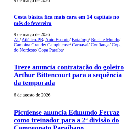
9 de março de 2026
Cesta básica fica mais cara em 14 capitais no
mês de fevereiro
9 de março de 2026
All
/
Atlético-PB
/
Auto Esporte
/
Botafogo
/
Brasil e Mundo
/
Campina Grande
/
Campinense
/
Carnaval
/
Confiança
/
Copa
do Nordeste
/
Copa Paraíba
/
Treze anuncia contratação do goleiro
Arthur Bittencourt para a sequência
da temporada
6 de agosto de 2026
Picuiense anuncia Edmundo Ferraz
como treinador para a 2ª divisão do
Campeonato Paraibano