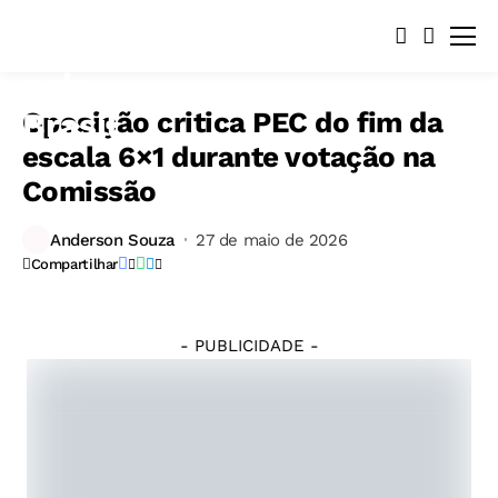
Oposição critica PEC do fim da
escala 6×1 durante votação na
Comissão
©
Anderson Souza
27 de maio de 2026
Lula
Compartilhar
Marques/Agência
Brasil.
- PUBLICIDADE -