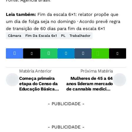
Fonte:
Agência Brasil
Leia também:
Fim da escala 6×1: relator propõe que
um dia de folga seja no domingo
·
Acordo prevê regra
de transição de 60 dias para fim da escala 6×1
Câmara
Fim Da Escala 6x1
PL
Trabalhador
Matéria Anterior
Próxima Matéria
Começa primeira
Mulheres de 45 a 64
etapa do Censo da
anos lideram mercado
Educação Básica
de cannabis medicinal
2026
no país
- PUBLICIDADE -
- PUBLICIDADE -