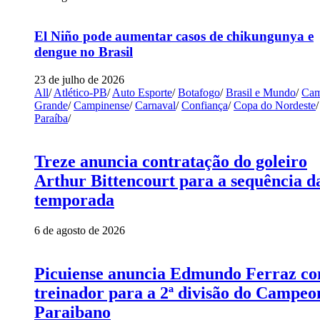
El Niño pode aumentar casos de chikungunya e
dengue no Brasil
23 de julho de 2026
All
/
Atlético-PB
/
Auto Esporte
/
Botafogo
/
Brasil e Mundo
/
Cam
Grande
/
Campinense
/
Carnaval
/
Confiança
/
Copa do Nordeste
/
Paraíba
/
Treze anuncia contratação do goleiro
Arthur Bittencourt para a sequência d
temporada
6 de agosto de 2026
Picuiense anuncia Edmundo Ferraz c
treinador para a 2ª divisão do Campeo
Paraibano