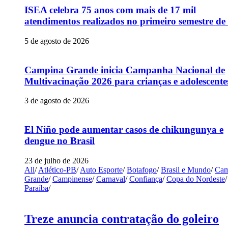
ISEA celebra 75 anos com mais de 17 mil
atendimentos realizados no primeiro semestre de
5 de agosto de 2026
Campina Grande inicia Campanha Nacional de
Multivacinação 2026 para crianças e adolescente
3 de agosto de 2026
El Niño pode aumentar casos de chikungunya e
dengue no Brasil
23 de julho de 2026
All
/
Atlético-PB
/
Auto Esporte
/
Botafogo
/
Brasil e Mundo
/
Cam
Grande
/
Campinense
/
Carnaval
/
Confiança
/
Copa do Nordeste
/
Paraíba
/
Treze anuncia contratação do goleiro