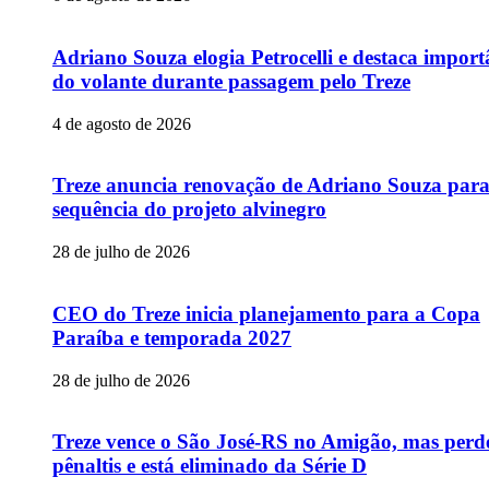
Adriano Souza elogia Petrocelli e destaca import
do volante durante passagem pelo Treze
4 de agosto de 2026
Treze anuncia renovação de Adriano Souza par
sequência do projeto alvinegro
28 de julho de 2026
CEO do Treze inicia planejamento para a Copa
Paraíba e temporada 2027
28 de julho de 2026
Treze vence o São José-RS no Amigão, mas perd
pênaltis e está eliminado da Série D