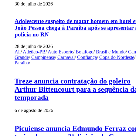
30 de julho de 2026
Adolescente suspeito de matar homem em hotel 
João Pessoa chega à Paraíba após se apresentar 
polícia no RN
28 de julho de 2026
All
/
Atlético-PB
/
Auto Esporte
/
Botafogo
/
Brasil e Mundo
/
Cam
Grande
/
Campinense
/
Carnaval
/
Confiança
/
Copa do Nordeste
/
Paraíba
/
Treze anuncia contratação do goleiro
Arthur Bittencourt para a sequência d
temporada
6 de agosto de 2026
Picuiense anuncia Edmundo Ferraz c