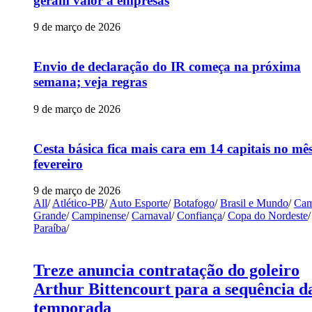
geram valor a empresas
9 de março de 2026
Envio de declaração do IR começa na próxima
semana; veja regras
9 de março de 2026
Cesta básica fica mais cara em 14 capitais no mê
fevereiro
9 de março de 2026
All
/
Atlético-PB
/
Auto Esporte
/
Botafogo
/
Brasil e Mundo
/
Cam
Grande
/
Campinense
/
Carnaval
/
Confiança
/
Copa do Nordeste
/
Paraíba
/
Treze anuncia contratação do goleiro
Arthur Bittencourt para a sequência d
temporada