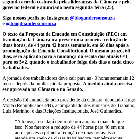
segundo acordo costurado pelas lideranças da Câmara e pelo
governo federal e anunciado nesta segunda-feira (25).
Siga nossos perfis no Instagram
@blogandersonsouza
e
@blogdoandersonsouza
O texto da Proposta de Emenda em Constituição (PEC) em
tramitação da Câmara irá prever uma primeira redução de
duas horas, de 44 para 42 horas semanais, em 60 dias após a
promulgação da Emenda Constitucional. O mesmo prazo, 60
dias, será aplicado para a mudança da escala dos atuais 6×1
para os 5×2, quando o trabalhador folga dois dias a cada cinco
trabalhados.
A jornada dos trabalhadores deve cair para as 40 horas semanais 12
meses depois da publicação da proposta.
A medida ainda precisa
ser aprovada na Câmara e no Senado.
A decisão foi anunciada pelo presidente da Câmara, deputado Hugo
Motta (Republicanos-PB), acompanhado dos ministros do Trabalho,
Luiz Marinho, e das Relações Institucionais, José Guimarães.
“A transição se dará dentro de um ano, não mais do que
isso. Nós faremos a redução de 44 horas para 40 em um
ano, após essa primeira redução de duas horas. Isso
atende um apelo da classe trabalhadora, também escuta