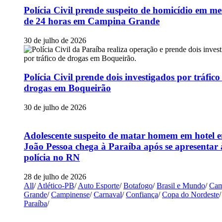
Polícia Civil prende suspeito de homicídio em m
de 24 horas em Campina Grande
30 de julho de 2026
Polícia Civil prende dois investigados por tráfico
drogas em Boqueirão
30 de julho de 2026
Adolescente suspeito de matar homem em hotel 
João Pessoa chega à Paraíba após se apresentar 
polícia no RN
28 de julho de 2026
All
/
Atlético-PB
/
Auto Esporte
/
Botafogo
/
Brasil e Mundo
/
Cam
Grande
/
Campinense
/
Carnaval
/
Confiança
/
Copa do Nordeste
/
Paraíba
/