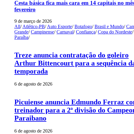
Cesta básica fica mais cara em 14 capitais no mê
fevereiro
9 de março de 2026
All
/
Atlético-PB
/
Auto Esporte
/
Botafogo
/
Brasil e Mundo
/
Cam
Grande
/
Campinense
/
Carnaval
/
Confiança
/
Copa do Nordeste
/
Paraíba
/
Treze anuncia contratação do goleiro
Arthur Bittencourt para a sequência d
temporada
6 de agosto de 2026
Picuiense anuncia Edmundo Ferraz c
treinador para a 2ª divisão do Campeo
Paraibano
6 de agosto de 2026