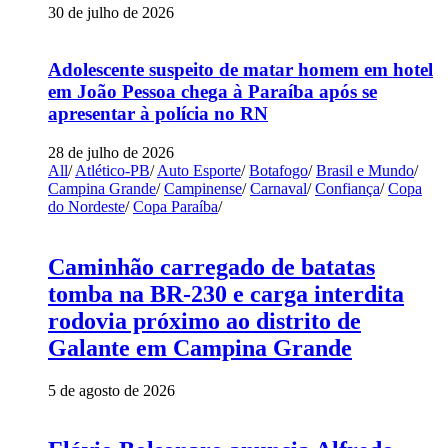
30 de julho de 2026
Adolescente suspeito de matar homem em hotel
em João Pessoa chega à Paraíba após se
apresentar à polícia no RN
28 de julho de 2026
All
/
Atlético-PB
/
Auto Esporte
/
Botafogo
/
Brasil e Mundo
/
Campina Grande
/
Campinense
/
Carnaval
/
Confiança
/
Copa
do Nordeste
/
Copa Paraíba
/
Caminhão carregado de batatas
tomba na BR-230 e carga interdita
rodovia próximo ao distrito de
Galante em Campina Grande
5 de agosto de 2026