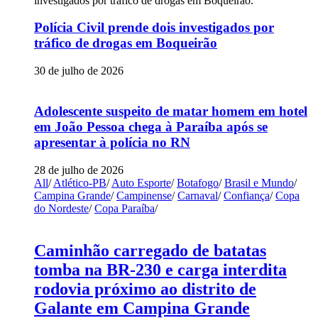
Polícia Civil prende dois investigados por
tráfico de drogas em Boqueirão
30 de julho de 2026
Adolescente suspeito de matar homem em hotel
em João Pessoa chega à Paraíba após se
apresentar à polícia no RN
28 de julho de 2026
All
/
Atlético-PB
/
Auto Esporte
/
Botafogo
/
Brasil e Mundo
/
Campina Grande
/
Campinense
/
Carnaval
/
Confiança
/
Copa
do Nordeste
/
Copa Paraíba
/
Caminhão carregado de batatas
tomba na BR-230 e carga interdita
rodovia próximo ao distrito de
Galante em Campina Grande