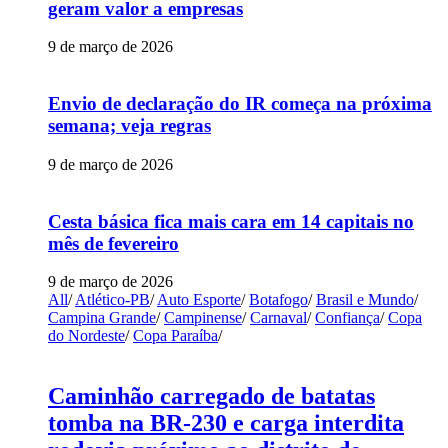
geram valor a empresas
9 de março de 2026
Envio de declaração do IR começa na próxima
semana; veja regras
9 de março de 2026
Cesta básica fica mais cara em 14 capitais no
mês de fevereiro
9 de março de 2026
All
/
Atlético-PB
/
Auto Esporte
/
Botafogo
/
Brasil e Mundo
/
Campina Grande
/
Campinense
/
Carnaval
/
Confiança
/
Copa
do Nordeste
/
Copa Paraíba
/
Caminhão carregado de batatas
tomba na BR-230 e carga interdita