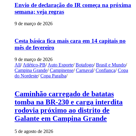
Envio de declaração do IR começa na próxima
semana; veja regras
9 de março de 2026
Cesta básica fica mais cara em 14 capitais no
mês de fevereiro
9 de março de 2026
All
/
Atlético-PB
/
Auto Esporte
/
Botafogo
/
Brasil e Mundo
/
Campina Grande
/
Campinense
/
Carnaval
/
Confiança
/
Copa
do Nordeste
/
Copa Paraíba
/
Caminhão carregado de batatas
tomba na BR-230 e carga interdita
rodovia próximo ao distrito de
Galante em Campina Grande
5 de agosto de 2026