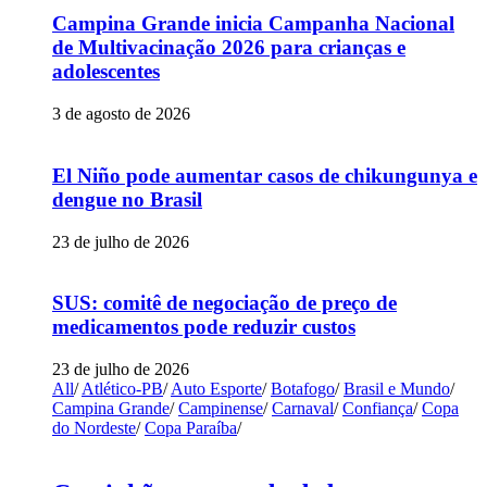
Campina Grande inicia Campanha Nacional
de Multivacinação 2026 para crianças e
adolescentes
3 de agosto de 2026
El Niño pode aumentar casos de chikungunya e
dengue no Brasil
23 de julho de 2026
SUS: comitê de negociação de preço de
medicamentos pode reduzir custos
23 de julho de 2026
All
/
Atlético-PB
/
Auto Esporte
/
Botafogo
/
Brasil e Mundo
/
Campina Grande
/
Campinense
/
Carnaval
/
Confiança
/
Copa
do Nordeste
/
Copa Paraíba
/