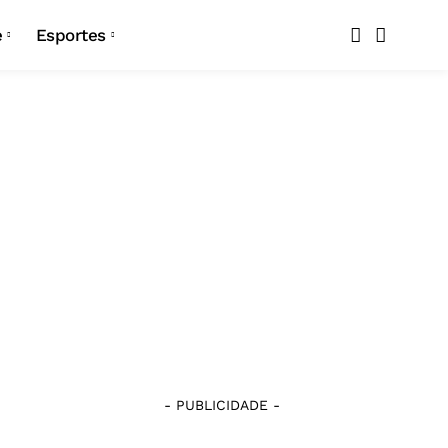
Copa do Nordeste
e
Esportes
Copa Paraíba
Copa do Nordeste
Seleção Brasileira
Copa Paraíba
Atlético-PB
Seleção Brasileira
Botafogo
Atlético-PB
Campinense
Botafogo
Confiança
Campinense
Esporte de Patos
Confiança
Nacional de Patos
- PUBLICIDADE -
Esporte de Patos
Pombal