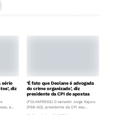
 sério
‘É fato que Deolane é advogada
tos’, diz
do crime organizado’, diz
presidente da CPI de apostas
do
(FOLHAPRESS) O senador Jorge Kajuru
sas, a...
(PSB-GO), presidente da CPI das
Apostas Esportivas,...