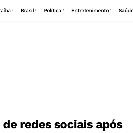
Campina Grande
Eleições
Carnaval
raíba
Brasil
Política
Entretenimento
Saúd
João Pessoa
São João
Campina Grande
Eleições
Carnaval
João Pessoa
São João
o de redes sociais após