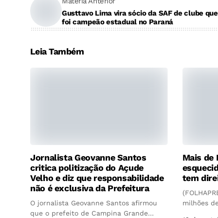
Matéria Anterior
Gusttavo Lima vira sócio da SAF de clube que
foi campeão estadual no Paraná
Leia Também
Jornalista Geovanne Santos
Mais de 
critica politização do Açude
esquecid
Velho e diz que responsabilidade
tem dire
não é exclusiva da Prefeitura
(FOLHAPRE
O jornalista Geovanne Santos afirmou
milhões d
que o prefeito de Campina Grande
no...