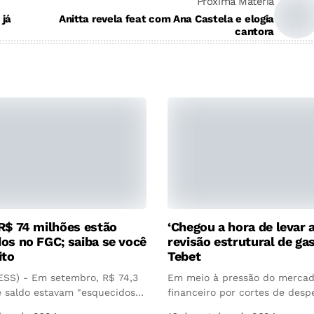
Próxima Matéria
 já
Anitta revela feat com Ana Castela e elogia
cantora
R$ 74 milhões estão
‘Chegou a hora de levar a
os no FGC; saiba se você
revisão estrutural de gas
ito
Tebet
SS) - Em setembro, R$ 74,3
Em meio à pressão do merca
e saldo estavam "esquecidos"
financeiro por cortes de despe