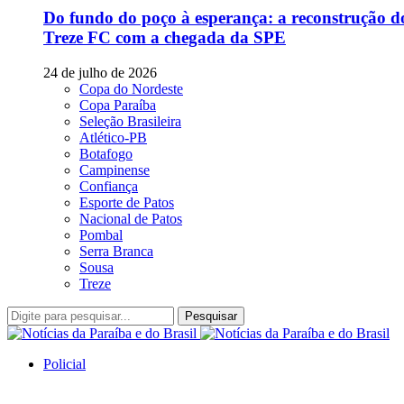
Do fundo do poço à esperança: a reconstrução d
Treze FC com a chegada da SPE
24 de julho de 2026
Copa do Nordeste
Copa Paraíba
Seleção Brasileira
Atlético-PB
Botafogo
Campinense
Confiança
Esporte de Patos
Nacional de Patos
Pombal
Serra Branca
Sousa
Treze
Pesquisar
Policial