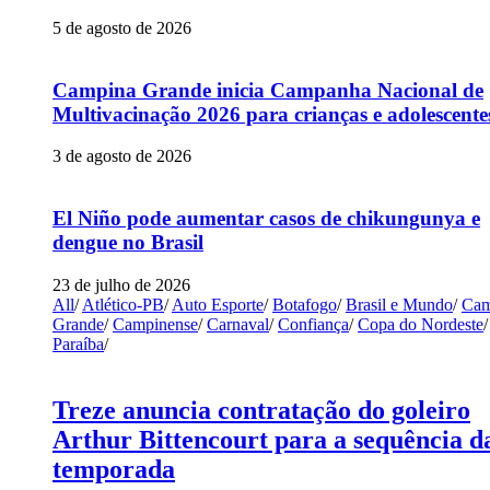
5 de agosto de 2026
Campina Grande inicia Campanha Nacional de
Multivacinação 2026 para crianças e adolescente
3 de agosto de 2026
El Niño pode aumentar casos de chikungunya e
dengue no Brasil
23 de julho de 2026
All
/
Atlético-PB
/
Auto Esporte
/
Botafogo
/
Brasil e Mundo
/
Cam
Grande
/
Campinense
/
Carnaval
/
Confiança
/
Copa do Nordeste
/
Paraíba
/
Treze anuncia contratação do goleiro
Arthur Bittencourt para a sequência d
temporada