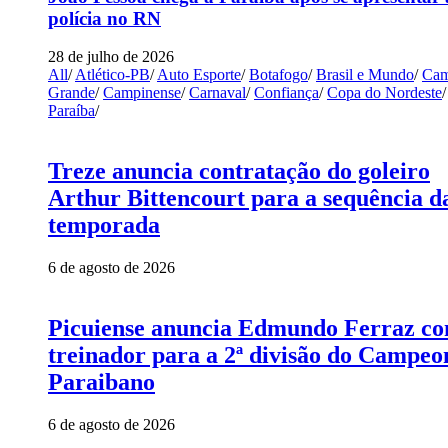
polícia no RN
28 de julho de 2026
All
/
Atlético-PB
/
Auto Esporte
/
Botafogo
/
Brasil e Mundo
/
Cam
Grande
/
Campinense
/
Carnaval
/
Confiança
/
Copa do Nordeste
/
Paraíba
/
Treze anuncia contratação do goleiro
Arthur Bittencourt para a sequência d
temporada
6 de agosto de 2026
Picuiense anuncia Edmundo Ferraz c
treinador para a 2ª divisão do Campeo
Paraibano
6 de agosto de 2026