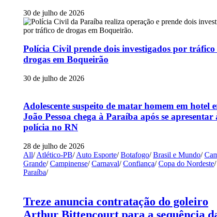
30 de julho de 2026
Polícia Civil prende dois investigados por tráfico
drogas em Boqueirão
30 de julho de 2026
Adolescente suspeito de matar homem em hotel 
João Pessoa chega à Paraíba após se apresentar 
polícia no RN
28 de julho de 2026
All
/
Atlético-PB
/
Auto Esporte
/
Botafogo
/
Brasil e Mundo
/
Cam
Grande
/
Campinense
/
Carnaval
/
Confiança
/
Copa do Nordeste
/
Paraíba
/
Treze anuncia contratação do goleiro
Arthur Bittencourt para a sequência d