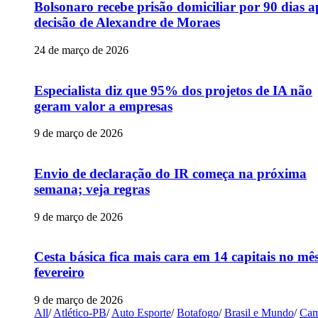
Bolsonaro recebe prisão domiciliar por 90 dias a
decisão de Alexandre de Moraes
24 de março de 2026
Especialista diz que 95% dos projetos de IA não
geram valor a empresas
9 de março de 2026
Envio de declaração do IR começa na próxima
semana; veja regras
9 de março de 2026
Cesta básica fica mais cara em 14 capitais no mê
fevereiro
9 de março de 2026
All
/
Atlético-PB
/
Auto Esporte
/
Botafogo
/
Brasil e Mundo
/
Cam