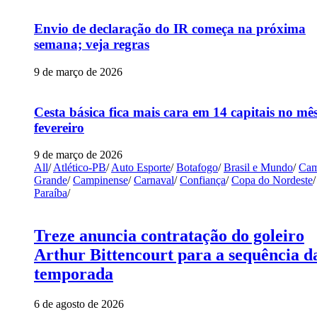
Envio de declaração do IR começa na próxima
semana; veja regras
9 de março de 2026
Cesta básica fica mais cara em 14 capitais no mê
fevereiro
9 de março de 2026
All
/
Atlético-PB
/
Auto Esporte
/
Botafogo
/
Brasil e Mundo
/
Cam
Grande
/
Campinense
/
Carnaval
/
Confiança
/
Copa do Nordeste
/
Paraíba
/
Treze anuncia contratação do goleiro
Arthur Bittencourt para a sequência d
temporada
6 de agosto de 2026