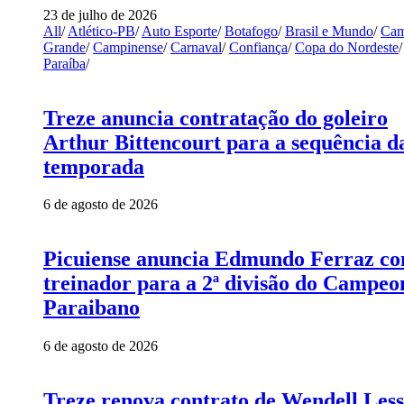
23 de julho de 2026
All
/
Atlético-PB
/
Auto Esporte
/
Botafogo
/
Brasil e Mundo
/
Cam
Grande
/
Campinense
/
Carnaval
/
Confiança
/
Copa do Nordeste
/
Paraíba
/
Treze anuncia contratação do goleiro
Arthur Bittencourt para a sequência d
temporada
6 de agosto de 2026
Picuiense anuncia Edmundo Ferraz c
treinador para a 2ª divisão do Campeo
Paraibano
6 de agosto de 2026
Treze renova contrato de Wendell Les