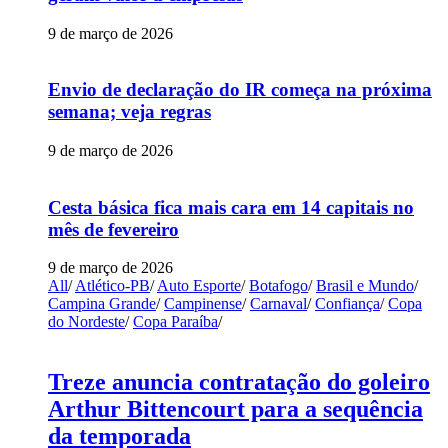
9 de março de 2026
Envio de declaração do IR começa na próxima
semana; veja regras
9 de março de 2026
Cesta básica fica mais cara em 14 capitais no
mês de fevereiro
9 de março de 2026
All
/
Atlético-PB
/
Auto Esporte
/
Botafogo
/
Brasil e Mundo
/
Campina Grande
/
Campinense
/
Carnaval
/
Confiança
/
Copa
do Nordeste
/
Copa Paraíba
/
Treze anuncia contratação do goleiro
Arthur Bittencourt para a sequência
da temporada