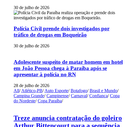
30 de julho de 2026
Polícia Civil prende dois investigados por
tráfico de drogas em Boqueirão
30 de julho de 2026
Adolescente suspeito de matar homem em hotel
em João Pessoa chega à Paraíba após se
apresentar à polícia no RN
28 de julho de 2026
All
/
Atlético-PB
/
Auto Esporte
/
Botafogo
/
Brasil e Mundo
/
Campina Grande
/
Campinense
/
Carnaval
/
Confiança
/
Copa
do Nordeste
/
Copa Paraíba
/
Treze anuncia contratação do goleiro
Arthur Bittencourt para a sequência