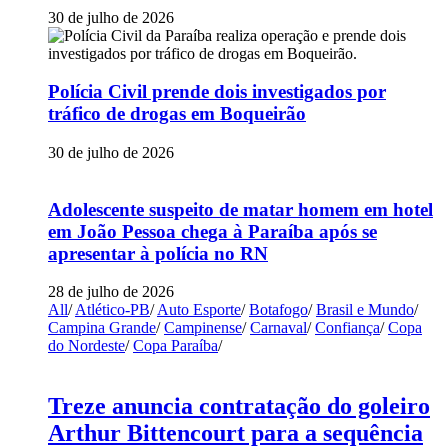
30 de julho de 2026
Polícia Civil prende dois investigados por
tráfico de drogas em Boqueirão
30 de julho de 2026
Adolescente suspeito de matar homem em hotel
em João Pessoa chega à Paraíba após se
apresentar à polícia no RN
28 de julho de 2026
All
/
Atlético-PB
/
Auto Esporte
/
Botafogo
/
Brasil e Mundo
/
Campina Grande
/
Campinense
/
Carnaval
/
Confiança
/
Copa
do Nordeste
/
Copa Paraíba
/
Treze anuncia contratação do goleiro
Arthur Bittencourt para a sequência