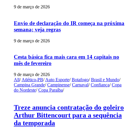
9 de março de 2026
Envio de declaração do IR começa na próxima
semana; veja regras
9 de março de 2026
Cesta básica fica mais cara em 14 capitais no
mês de fevereiro
9 de março de 2026
All
/
Atlético-PB
/
Auto Esporte
/
Botafogo
/
Brasil e Mundo
/
Campina Grande
/
Campinense
/
Carnaval
/
Confiança
/
Copa
do Nordeste
/
Copa Paraíba
/
Treze anuncia contratação do goleiro
Arthur Bittencourt para a sequência
da temporada