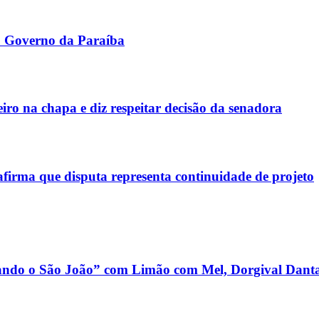
o Governo da Paraíba
iro na chapa e diz respeitar decisão da senadora
afirma que disputa representa continuidade de projeto
dando o São João” com Limão com Mel, Dorgival Danta