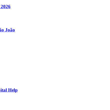
 2026
São João
ital Help