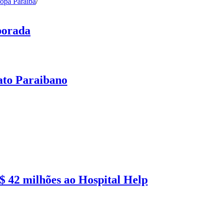
opa Paraíba
/
porada
ato Paraibano
 42 milhões ao Hospital Help