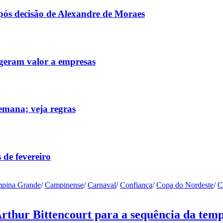
após decisão de Alexandre de Moraes
 geram valor a empresas
emana; veja regras
 de fevereiro
pina Grande
/
Campinense
/
Carnaval
/
Confiança
/
Copa do Nordeste
/
C
Arthur Bittencourt para a sequência da tem