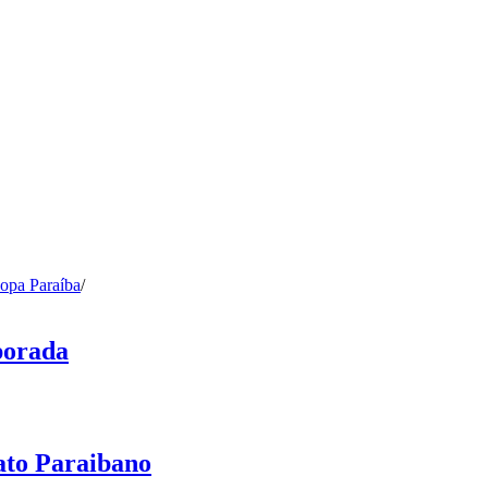
opa Paraíba
/
porada
ato Paraibano