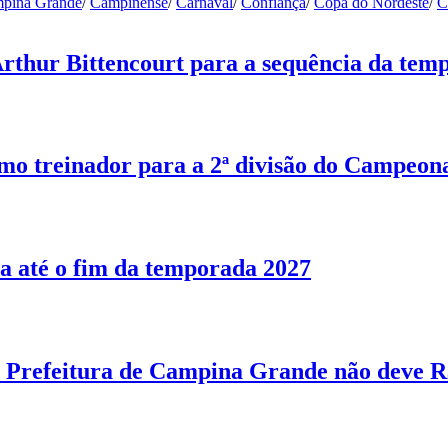
pina Grande
/
Campinense
/
Carnaval
/
Confiança
/
Copa do Nordeste
/
C
Arthur Bittencourt para a sequência da tem
o treinador para a 2ª divisão do Campeon
a até o fim da temporada 2027
Prefeitura de Campina Grande não deve R$