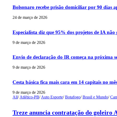
Bolsonaro recebe prisão domiciliar por 90 dias 
24 de março de 2026
Especialista diz que 95% dos projetos de IA não
9 de março de 2026
Envio de declaração do IR começa na próxima s
9 de março de 2026
Cesta básica fica mais cara em 14 capitais no mês
9 de março de 2026
All
/
Atlético-PB
/
Auto Esporte
/
Botafogo
/
Brasil e Mundo
/
Cam
Treze anuncia contratação do goleiro 