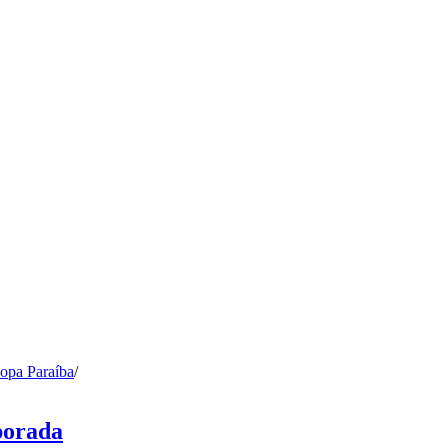
opa Paraíba
/
porada