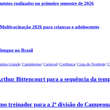
entos realizados no primeiro semestre de 2026
ltivacinação 2026 para crianças e adolescentes
dengue no Brasil
pina Grande
/
Campinense
/
Carnaval
/
Confiança
/
Copa do Nordeste
/
C
Arthur Bittencourt para a sequência da tem
o treinador para a 2ª divisão do Campeon