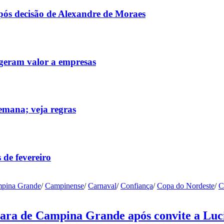
após decisão de Alexandre de Moraes
 geram valor a empresas
emana; veja regras
 de fevereiro
pina Grande
/
Campinense
/
Carnaval
/
Confiança
/
Copa do Nordeste
/
C
ara de Campina Grande após convite a Luci