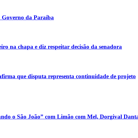
o Governo da Paraíba
iro na chapa e diz respeitar decisão da senadora
afirma que disputa representa continuidade de projeto
dando o São João” com Limão com Mel, Dorgival Danta