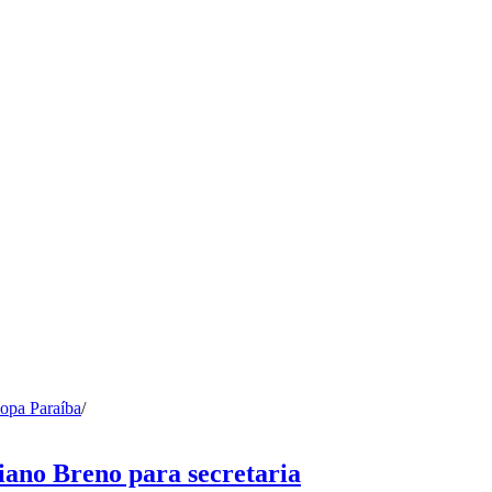
opa Paraíba
/
ano Breno para secretaria