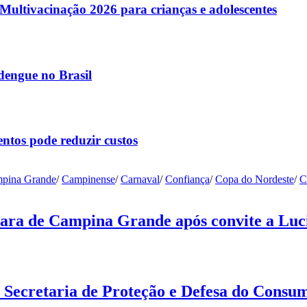
ltivacinação 2026 para crianças e adolescentes
dengue no Brasil
ntos pode reduzir custos
pina Grande
/
Campinense
/
Carnaval
/
Confiança
/
Copa do Nordeste
/
C
ara de Campina Grande após convite a Luci
 Secretaria de Proteção e Defesa do Cons