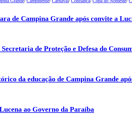
pina Grande
/
Campinense
/
Carnaval
/
Confiança
/
Copa do Nordeste
/
C
ara de Campina Grande após convite a Luci
 Secretaria de Proteção e Defesa do Cons
tórico da educação de Campina Grande apó
 Lucena ao Governo da Paraíba