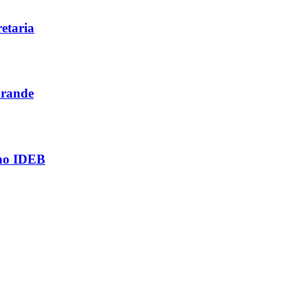
etaria
Grande
 no IDEB