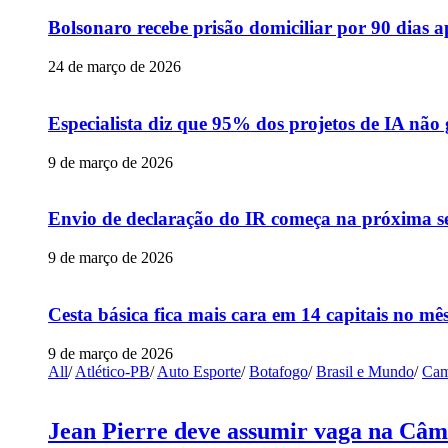
Bolsonaro recebe prisão domiciliar por 90 dias 
24 de março de 2026
Especialista diz que 95% dos projetos de IA não
9 de março de 2026
Envio de declaração do IR começa na próxima s
9 de março de 2026
Cesta básica fica mais cara em 14 capitais no mês
9 de março de 2026
All
/
Atlético-PB
/
Auto Esporte
/
Botafogo
/
Brasil e Mundo
/
Cam
Jean Pierre deve assumir vaga na Câm