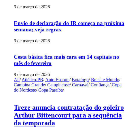
9 de março de 2026
Envio de declaração do IR começa na próxima
semana; veja regras
9 de março de 2026
Cesta básica fica mais cara em 14 capitais no
mês de fevereiro
9 de março de 2026
All
/
Atlético-PB
/
Auto Esporte
/
Botafogo
/
Brasil e Mundo
/
Campina Grande
/
Campinense
/
Carnaval
/
Confiança
/
Copa
do Nordeste
/
Copa Paraíba
/
Treze anuncia contratação do goleiro
Arthur Bittencourt para a sequência
da temporada