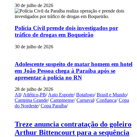
30 de julho de 2026
Polícia Civil prende dois investigados por
tráfico de drogas em Boqueirão
30 de julho de 2026
Adolescente suspeito de matar homem em hotel
em João Pessoa chega à Paraíba após se
apresentar à polícia no RN
28 de julho de 2026
All
/
Atlético-PB
/
Auto Esporte
/
Botafogo
/
Brasil e Mundo
/
Campina Grande
/
Campinense
/
Carnaval
/
Confiança
/
Copa
do Nordeste
/
Copa Paraíba
/
Treze anuncia contratação do goleiro
Arthur Bittencourt para a sequência