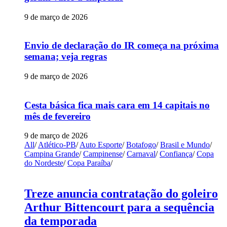
9 de março de 2026
Envio de declaração do IR começa na próxima
semana; veja regras
9 de março de 2026
Cesta básica fica mais cara em 14 capitais no
mês de fevereiro
9 de março de 2026
All
/
Atlético-PB
/
Auto Esporte
/
Botafogo
/
Brasil e Mundo
/
Campina Grande
/
Campinense
/
Carnaval
/
Confiança
/
Copa
do Nordeste
/
Copa Paraíba
/
Treze anuncia contratação do goleiro
Arthur Bittencourt para a sequência
da temporada