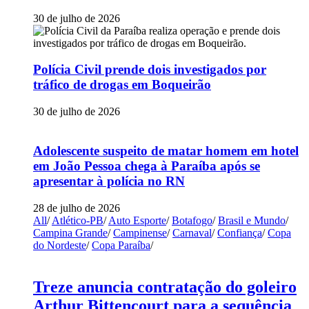
30 de julho de 2026
Polícia Civil prende dois investigados por
tráfico de drogas em Boqueirão
30 de julho de 2026
Adolescente suspeito de matar homem em hotel
em João Pessoa chega à Paraíba após se
apresentar à polícia no RN
28 de julho de 2026
All
/
Atlético-PB
/
Auto Esporte
/
Botafogo
/
Brasil e Mundo
/
Campina Grande
/
Campinense
/
Carnaval
/
Confiança
/
Copa
do Nordeste
/
Copa Paraíba
/
Treze anuncia contratação do goleiro
Arthur Bittencourt para a sequência