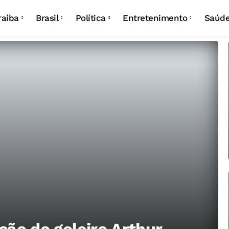
Campina Grande
Eleições
Carnaval
raíba
Brasil
Política
Entretenimento
Saúd
João Pessoa
São João
Campina Grande
Eleições
Carnaval
João Pessoa
São João
ção do goleiro Arthur