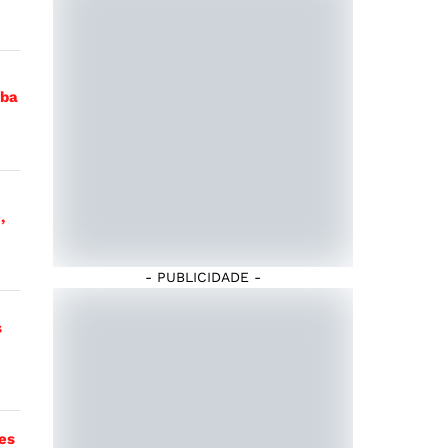
íba
,
- PUBLICIDADE -
s
res