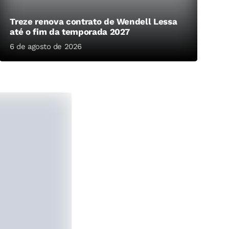
Nacional de Patos
Serra Branca
Treze renova contrato de Wendell Lessa
Pombal
até o fim da temporada 2027
Sousa
6 de agosto de 2026
Serra Branca
Treze
Sousa
Treze