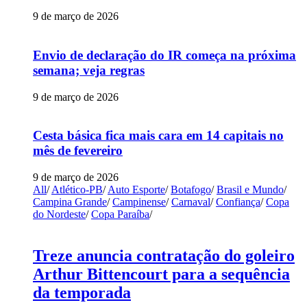
9 de março de 2026
Envio de declaração do IR começa na próxima
semana; veja regras
9 de março de 2026
Cesta básica fica mais cara em 14 capitais no
mês de fevereiro
9 de março de 2026
All
/
Atlético-PB
/
Auto Esporte
/
Botafogo
/
Brasil e Mundo
/
Campina Grande
/
Campinense
/
Carnaval
/
Confiança
/
Copa
do Nordeste
/
Copa Paraíba
/
Treze anuncia contratação do goleiro
Arthur Bittencourt para a sequência
da temporada