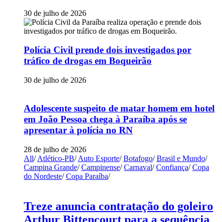
30 de julho de 2026
Polícia Civil prende dois investigados por
tráfico de drogas em Boqueirão
30 de julho de 2026
Adolescente suspeito de matar homem em hotel
em João Pessoa chega à Paraíba após se
apresentar à polícia no RN
28 de julho de 2026
All
/
Atlético-PB
/
Auto Esporte
/
Botafogo
/
Brasil e Mundo
/
Campina Grande
/
Campinense
/
Carnaval
/
Confiança
/
Copa
do Nordeste
/
Copa Paraíba
/
Treze anuncia contratação do goleiro
Arthur Bittencourt para a sequência