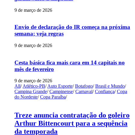
9 de março de 2026
Envio de declaração do IR começa na próxima
semana; veja regras
9 de março de 2026
Cesta básica fica mais cara em 14 capitais no
mês de fevereiro
9 de março de 2026
All
/
Atlético-PB
/
Auto Esporte
/
Botafogo
/
Brasil e Mundo
/
Campina Grande
/
Campinense
/
Carnaval
/
Confiança
/
Copa
do Nordeste
/
Copa Paraíba
/
Treze anuncia contratação do goleiro
Arthur Bittencourt para a sequência
da temporada