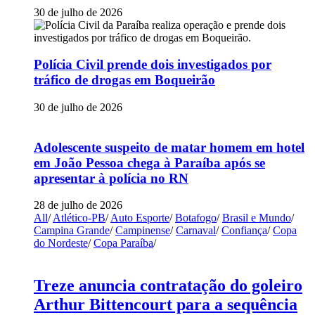
30 de julho de 2026
Polícia Civil prende dois investigados por
tráfico de drogas em Boqueirão
30 de julho de 2026
Adolescente suspeito de matar homem em hotel
em João Pessoa chega à Paraíba após se
apresentar à polícia no RN
28 de julho de 2026
All
/
Atlético-PB
/
Auto Esporte
/
Botafogo
/
Brasil e Mundo
/
Campina Grande
/
Campinense
/
Carnaval
/
Confiança
/
Copa
do Nordeste
/
Copa Paraíba
/
Treze anuncia contratação do goleiro
Arthur Bittencourt para a sequência