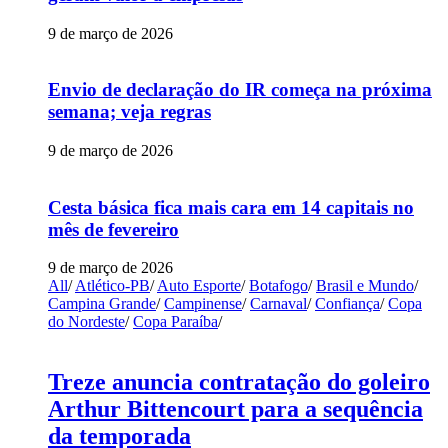
9 de março de 2026
Envio de declaração do IR começa na próxima
semana; veja regras
9 de março de 2026
Cesta básica fica mais cara em 14 capitais no
mês de fevereiro
9 de março de 2026
All
/
Atlético-PB
/
Auto Esporte
/
Botafogo
/
Brasil e Mundo
/
Campina Grande
/
Campinense
/
Carnaval
/
Confiança
/
Copa
do Nordeste
/
Copa Paraíba
/
Treze anuncia contratação do goleiro
Arthur Bittencourt para a sequência
da temporada