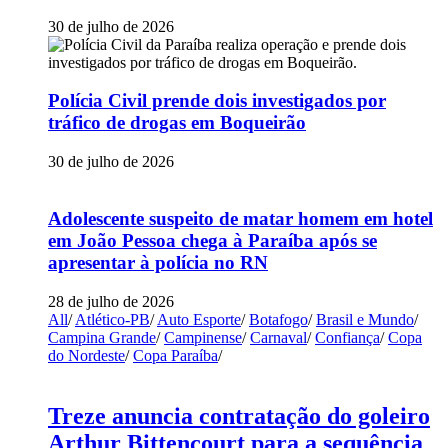
30 de julho de 2026
Polícia Civil prende dois investigados por
tráfico de drogas em Boqueirão
30 de julho de 2026
Adolescente suspeito de matar homem em hotel
em João Pessoa chega à Paraíba após se
apresentar à polícia no RN
28 de julho de 2026
All
/
Atlético-PB
/
Auto Esporte
/
Botafogo
/
Brasil e Mundo
/
Campina Grande
/
Campinense
/
Carnaval
/
Confiança
/
Copa
do Nordeste
/
Copa Paraíba
/
Treze anuncia contratação do goleiro
Arthur Bittencourt para a sequência