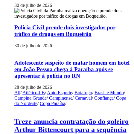
30 de julho de 2026
Polícia Civil prende dois investigados por
tráfico de drogas em Boqueirão
30 de julho de 2026
Adolescente suspeito de matar homem em hotel
em João Pessoa chega à Paraíba após se
apresentar à polícia no RN
28 de julho de 2026
All
/
Atlético-PB
/
Auto Esporte
/
Botafogo
/
Brasil e Mundo
/
Campina Grande
/
Campinense
/
Carnaval
/
Confiança
/
Copa
do Nordeste
/
Copa Paraíba
/
Treze anuncia contratação do goleiro
Arthur Bittencourt para a sequência