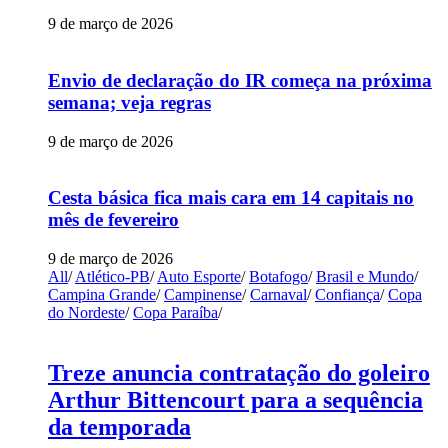
9 de março de 2026
Envio de declaração do IR começa na próxima
semana; veja regras
9 de março de 2026
Cesta básica fica mais cara em 14 capitais no
mês de fevereiro
9 de março de 2026
All
/
Atlético-PB
/
Auto Esporte
/
Botafogo
/
Brasil e Mundo
/
Campina Grande
/
Campinense
/
Carnaval
/
Confiança
/
Copa
do Nordeste
/
Copa Paraíba
/
Treze anuncia contratação do goleiro
Arthur Bittencourt para a sequência
da temporada