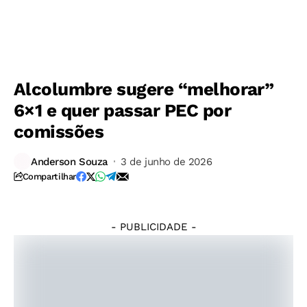
Alcolumbre sugere “melhorar”
6×1 e quer passar PEC por
comissões
©
Anderson Souza
3 de junho de 2026
Lula
Compartilhar
Marques/Agência
Brasil.
- PUBLICIDADE -