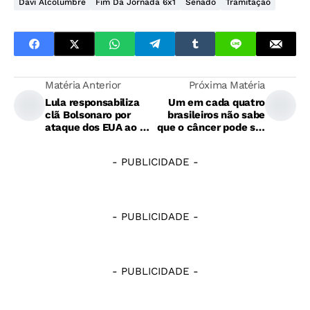
Davi Alcolumbre
Fim Da Jornada 6x1
Senado
Tramitação
Matéria Anterior
Próxima Matéria
Lula responsabiliza
Um em cada quatro
clã Bolsonaro por
brasileiros não sabe
ataque dos EUA ao Pix
que o câncer pode ser
e taxação
prevenido
- PUBLICIDADE -
- PUBLICIDADE -
- PUBLICIDADE -