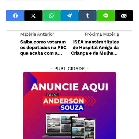
Matéria Anterior
Próxima Matéria
Saiba como votaram
ISEA mantém títulos
os deputados na PEC
de Hospital Amigo da
que acaba com a
Criança e da Mulher e
escala 6x1
recebe certificação
da Fiocruz
- PUBLICIDADE -