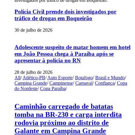
Polícia Civil prende dois investigados por
tráfico de drogas em Boqueirão
30 de julho de 2026
Adolescente suspeito de matar homem em hotel
em João Pessoa chega à Paraíba após se
apresentar à polícia no RN
28 de julho de 2026
All
/
Atlético-PB
/
Auto Esporte
/
Botafogo
/
Brasil e Mundo
/
Campina Grande
/
Campinense
/
Carnaval
/
Confiança
/
Copa
do Nordeste
/
Copa Paraíba
/
Caminhão carregado de batatas
tomba na BR-230 e carga interdita
rodovia próximo ao distrito de
Galante em Campina Grande