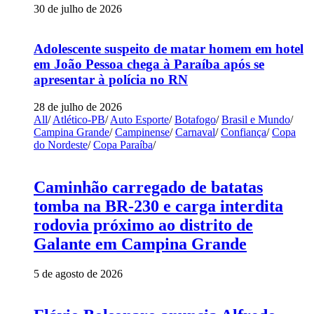
30 de julho de 2026
Adolescente suspeito de matar homem em hotel
em João Pessoa chega à Paraíba após se
apresentar à polícia no RN
28 de julho de 2026
All
/
Atlético-PB
/
Auto Esporte
/
Botafogo
/
Brasil e Mundo
/
Campina Grande
/
Campinense
/
Carnaval
/
Confiança
/
Copa
do Nordeste
/
Copa Paraíba
/
Caminhão carregado de batatas
tomba na BR-230 e carga interdita
rodovia próximo ao distrito de
Galante em Campina Grande
5 de agosto de 2026