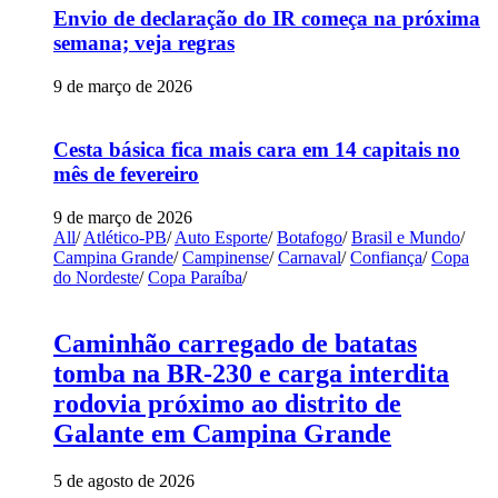
Envio de declaração do IR começa na próxima
semana; veja regras
9 de março de 2026
Cesta básica fica mais cara em 14 capitais no
mês de fevereiro
9 de março de 2026
All
/
Atlético-PB
/
Auto Esporte
/
Botafogo
/
Brasil e Mundo
/
Campina Grande
/
Campinense
/
Carnaval
/
Confiança
/
Copa
do Nordeste
/
Copa Paraíba
/
Caminhão carregado de batatas
tomba na BR-230 e carga interdita
rodovia próximo ao distrito de
Galante em Campina Grande
5 de agosto de 2026