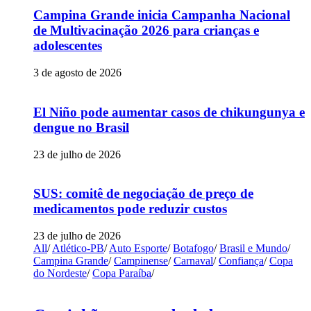
Campina Grande inicia Campanha Nacional
de Multivacinação 2026 para crianças e
adolescentes
3 de agosto de 2026
El Niño pode aumentar casos de chikungunya e
dengue no Brasil
23 de julho de 2026
SUS: comitê de negociação de preço de
medicamentos pode reduzir custos
23 de julho de 2026
All
/
Atlético-PB
/
Auto Esporte
/
Botafogo
/
Brasil e Mundo
/
Campina Grande
/
Campinense
/
Carnaval
/
Confiança
/
Copa
do Nordeste
/
Copa Paraíba
/