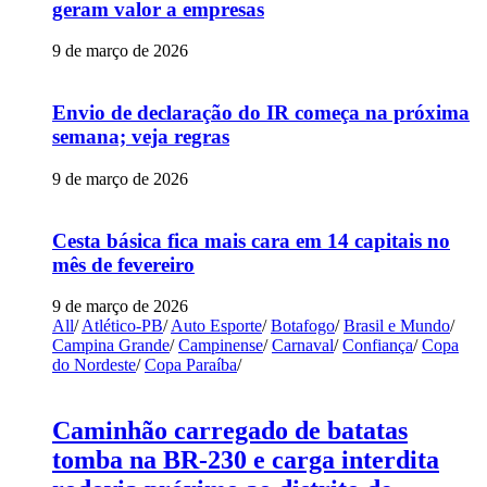
geram valor a empresas
9 de março de 2026
Envio de declaração do IR começa na próxima
semana; veja regras
9 de março de 2026
Cesta básica fica mais cara em 14 capitais no
mês de fevereiro
9 de março de 2026
All
/
Atlético-PB
/
Auto Esporte
/
Botafogo
/
Brasil e Mundo
/
Campina Grande
/
Campinense
/
Carnaval
/
Confiança
/
Copa
do Nordeste
/
Copa Paraíba
/
Caminhão carregado de batatas
tomba na BR-230 e carga interdita