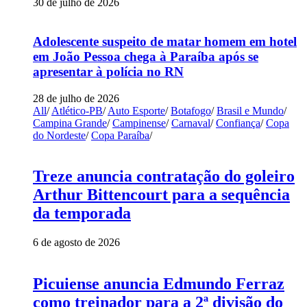
30 de julho de 2026
Adolescente suspeito de matar homem em hotel
em João Pessoa chega à Paraíba após se
apresentar à polícia no RN
28 de julho de 2026
All
/
Atlético-PB
/
Auto Esporte
/
Botafogo
/
Brasil e Mundo
/
Campina Grande
/
Campinense
/
Carnaval
/
Confiança
/
Copa
do Nordeste
/
Copa Paraíba
/
Treze anuncia contratação do goleiro
Arthur Bittencourt para a sequência
da temporada
6 de agosto de 2026
Picuiense anuncia Edmundo Ferraz
como treinador para a 2ª divisão do