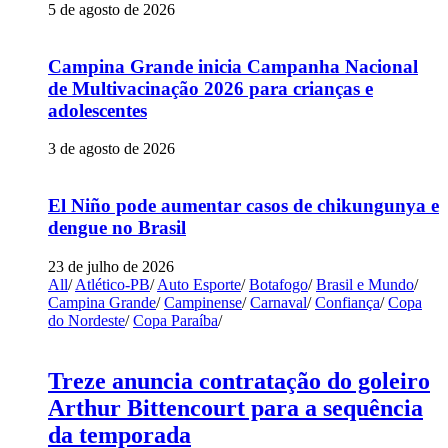
5 de agosto de 2026
Campina Grande inicia Campanha Nacional
de Multivacinação 2026 para crianças e
adolescentes
3 de agosto de 2026
El Niño pode aumentar casos de chikungunya e
dengue no Brasil
23 de julho de 2026
All
/
Atlético-PB
/
Auto Esporte
/
Botafogo
/
Brasil e Mundo
/
Campina Grande
/
Campinense
/
Carnaval
/
Confiança
/
Copa
do Nordeste
/
Copa Paraíba
/
Treze anuncia contratação do goleiro
Arthur Bittencourt para a sequência
da temporada