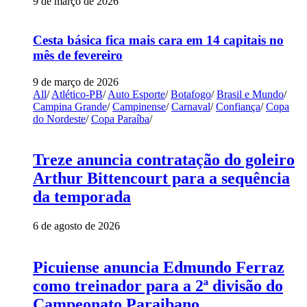
9 de março de 2026
Cesta básica fica mais cara em 14 capitais no
mês de fevereiro
9 de março de 2026
All
/
Atlético-PB
/
Auto Esporte
/
Botafogo
/
Brasil e Mundo
/
Campina Grande
/
Campinense
/
Carnaval
/
Confiança
/
Copa
do Nordeste
/
Copa Paraíba
/
Treze anuncia contratação do goleiro
Arthur Bittencourt para a sequência
da temporada
6 de agosto de 2026
Picuiense anuncia Edmundo Ferraz
como treinador para a 2ª divisão do
Campeonato Paraibano