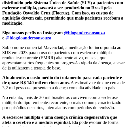
distribuído pelo Sistema Único de Saúde (SUS) a pacientes com
esclerose múltipla, passará a ser produzido no Brasil pela
Fundação Oswaldo Cruz (Fiocruz). Com isso, os custos de
aquisição devem cair, permitindo que mais pacientes recebam a
medicação.
Siga nossos perfis no Instagram
@blogandersonsouza
e
@blogdoandersonsouza
Sob o nome comercial Mavenclad, a medicação foi incorporada ao
SUS em 2023 para o uso de pacientes com esclerose múltipla
remitente-recorrente (EMRR) altamente ativa, ou seja, que
apresentam surtos frequentes ou progressão rápida da doença, apesar
de já utilizarem a terapia de base.
Atualmente, o custo médio do tratamento para cada paciente é
de quase R$ 140 mil em cinco anos.
A estimativa é de que cerca de
3,2 mil pessoas apresentem a doença com alta atividade no país.
No entanto, mais de 30 mil brasileiros convivem com a esclerose
múltipla do tipo remitente-recorrente, o mais comum, caracterizado
por episódios de surtos, intercalados com períodos de remissão.
A esclerose múltipla é uma doença crônica degenerativa que
afeta o cérebro e a medula espinhal.
Ela pode evoluir de forma