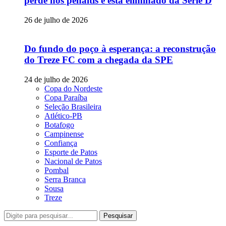
perde nos pênaltis e está eliminado da Série D
26 de julho de 2026
Do fundo do poço à esperança: a reconstrução
do Treze FC com a chegada da SPE
24 de julho de 2026
Copa do Nordeste
Copa Paraíba
Seleção Brasileira
Atlético-PB
Botafogo
Campinense
Confiança
Esporte de Patos
Nacional de Patos
Pombal
Serra Branca
Sousa
Treze
Pesquisar