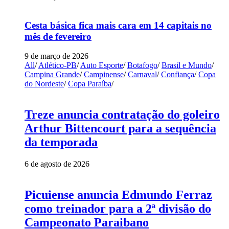
Cesta básica fica mais cara em 14 capitais no
mês de fevereiro
9 de março de 2026
All
/
Atlético-PB
/
Auto Esporte
/
Botafogo
/
Brasil e Mundo
/
Campina Grande
/
Campinense
/
Carnaval
/
Confiança
/
Copa
do Nordeste
/
Copa Paraíba
/
Treze anuncia contratação do goleiro
Arthur Bittencourt para a sequência
da temporada
6 de agosto de 2026
Picuiense anuncia Edmundo Ferraz
como treinador para a 2ª divisão do
Campeonato Paraibano