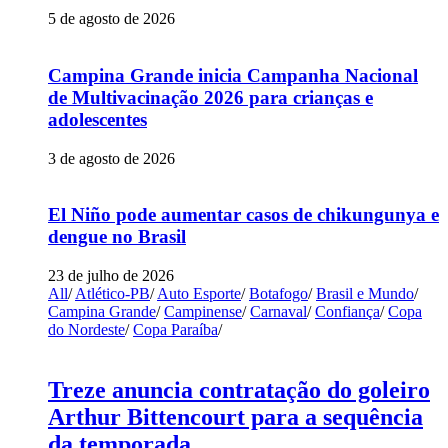
5 de agosto de 2026
Campina Grande inicia Campanha Nacional
de Multivacinação 2026 para crianças e
adolescentes
3 de agosto de 2026
El Niño pode aumentar casos de chikungunya e
dengue no Brasil
23 de julho de 2026
All
/
Atlético-PB
/
Auto Esporte
/
Botafogo
/
Brasil e Mundo
/
Campina Grande
/
Campinense
/
Carnaval
/
Confiança
/
Copa
do Nordeste
/
Copa Paraíba
/
Treze anuncia contratação do goleiro
Arthur Bittencourt para a sequência
da temporada