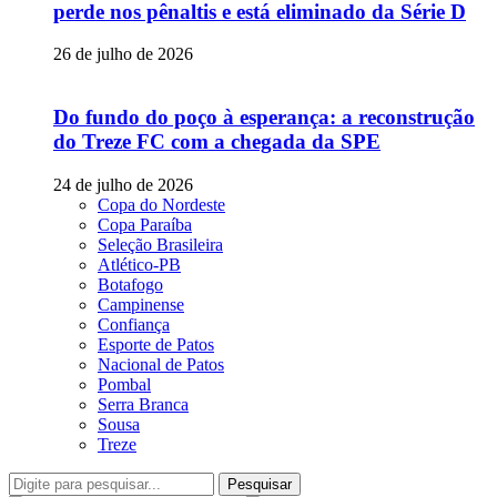
perde nos pênaltis e está eliminado da Série D
26 de julho de 2026
Do fundo do poço à esperança: a reconstrução
do Treze FC com a chegada da SPE
24 de julho de 2026
Copa do Nordeste
Copa Paraíba
Seleção Brasileira
Atlético-PB
Botafogo
Campinense
Confiança
Esporte de Patos
Nacional de Patos
Pombal
Serra Branca
Sousa
Treze
Pesquisar