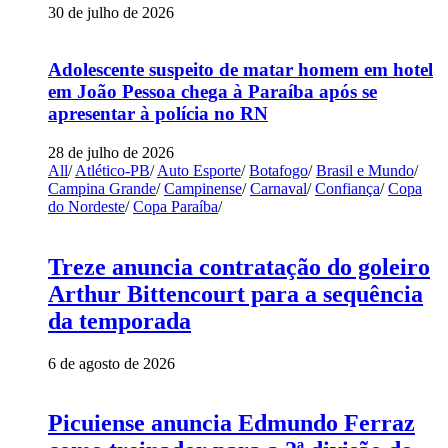
30 de julho de 2026
Adolescente suspeito de matar homem em hotel
em João Pessoa chega à Paraíba após se
apresentar à polícia no RN
28 de julho de 2026
All
/
Atlético-PB
/
Auto Esporte
/
Botafogo
/
Brasil e Mundo
/
Campina Grande
/
Campinense
/
Carnaval
/
Confiança
/
Copa
do Nordeste
/
Copa Paraíba
/
Treze anuncia contratação do goleiro
Arthur Bittencourt para a sequência
da temporada
6 de agosto de 2026
Picuiense anuncia Edmundo Ferraz