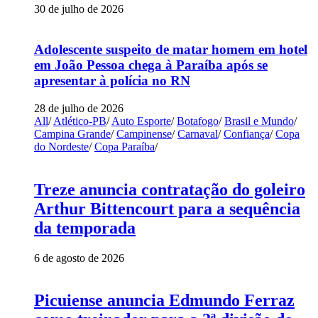
30 de julho de 2026
Adolescente suspeito de matar homem em hotel
em João Pessoa chega à Paraíba após se
apresentar à polícia no RN
28 de julho de 2026
All
/
Atlético-PB
/
Auto Esporte
/
Botafogo
/
Brasil e Mundo
/
Campina Grande
/
Campinense
/
Carnaval
/
Confiança
/
Copa
do Nordeste
/
Copa Paraíba
/
Treze anuncia contratação do goleiro
Arthur Bittencourt para a sequência
da temporada
6 de agosto de 2026
Picuiense anuncia Edmundo Ferraz