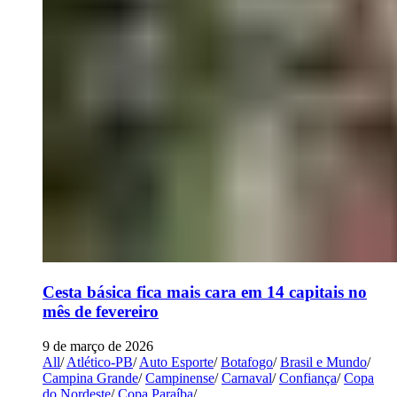
Cesta básica fica mais cara em 14 capitais no
mês de fevereiro
9 de março de 2026
All
/
Atlético-PB
/
Auto Esporte
/
Botafogo
/
Brasil e Mundo
/
Campina Grande
/
Campinense
/
Carnaval
/
Confiança
/
Copa
do Nordeste
/
Copa Paraíba
/