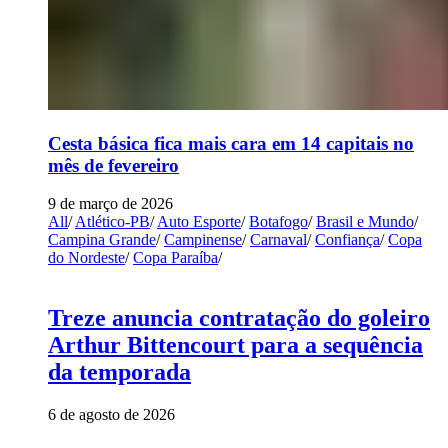
Cesta básica fica mais cara em 14 capitais no
mês de fevereiro
9 de março de 2026
All
/
Atlético-PB
/
Auto Esporte
/
Botafogo
/
Brasil e Mundo
/
Campina Grande
/
Campinense
/
Carnaval
/
Confiança
/
Copa
do Nordeste
/
Copa Paraíba
/
Treze anuncia contratação do goleiro
Arthur Bittencourt para a sequência
da temporada
6 de agosto de 2026