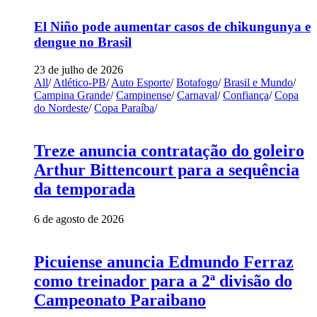
El Niño pode aumentar casos de chikungunya e
dengue no Brasil
23 de julho de 2026
All
/
Atlético-PB
/
Auto Esporte
/
Botafogo
/
Brasil e Mundo
/
Campina Grande
/
Campinense
/
Carnaval
/
Confiança
/
Copa
do Nordeste
/
Copa Paraíba
/
Treze anuncia contratação do goleiro
Arthur Bittencourt para a sequência
da temporada
6 de agosto de 2026
Picuiense anuncia Edmundo Ferraz
como treinador para a 2ª divisão do
Campeonato Paraibano