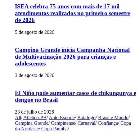
ISEA celebra 75 anos com mais de 17 mil
atendimentos realizados no primeiro semestre
de 2026
5 de agosto de 2026
Campina Grande inicia Campanha Nacional
de Multivacinação 2026 para crianças e
adolescentes
3 de agosto de 2026
El Niño pode aumentar casos de chikungunya e
dengue no Brasil
23 de julho de 2026
All
/
Atlético-PB
/
Auto Esporte
/
Botafogo
/
Brasil e Mundo
/
Campina Grande
/
Campinense
/
Carnaval
/
Confiança
/
Copa
do Nordeste
/
Copa Paraíba
/