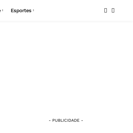
Copa do Nordeste
e
Esportes
Copa Paraíba
Copa do Nordeste
Seleção Brasileira
Copa Paraíba
Atlético-PB
Seleção Brasileira
Botafogo
Atlético-PB
Campinense
Botafogo
Confiança
Campinense
Esporte de Patos
Confiança
Nacional de Patos
- PUBLICIDADE -
Esporte de Patos
Pombal