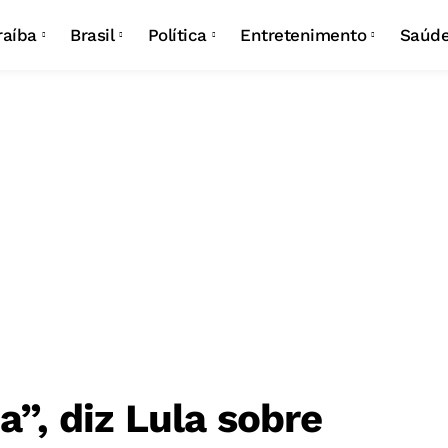
Campina Grande
Eleições
Carnaval
raíba
Brasil
Política
Entretenimento
Saúd
João Pessoa
São João
Campina Grande
Eleições
Carnaval
João Pessoa
São João
a”, diz Lula sobre