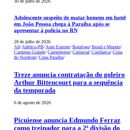
30 de julho de 2026
Adolescente suspeito de matar homem em hotel
em João Pessoa chega à Paraíba após se
apresentar à polícia no RN
28 de julho de 2026
All
/
Atlético-PB
/
Auto Esporte
/
Botafogo
/
Brasil e Mundo
/
Campina Grande
/
Campinense
/
Carnaval
/
Confiança
/
Copa
do Nordeste
/
Copa Paraíba
/
Treze anuncia contratação do goleiro
Arthur Bittencourt para a sequência
da temporada
6 de agosto de 2026
Picuiense anuncia Edmundo Ferraz
como treinador para a 2ª divisão do