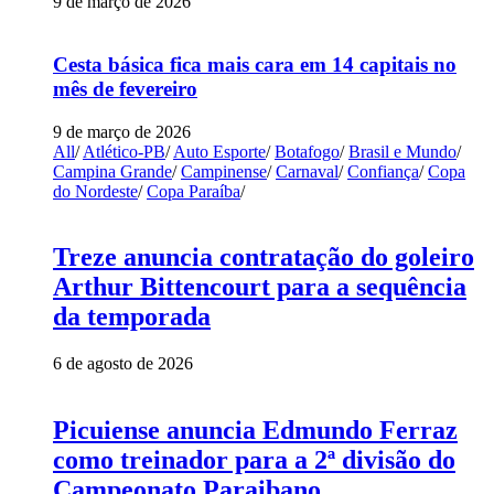
9 de março de 2026
Cesta básica fica mais cara em 14 capitais no
mês de fevereiro
9 de março de 2026
All
/
Atlético-PB
/
Auto Esporte
/
Botafogo
/
Brasil e Mundo
/
Campina Grande
/
Campinense
/
Carnaval
/
Confiança
/
Copa
do Nordeste
/
Copa Paraíba
/
Treze anuncia contratação do goleiro
Arthur Bittencourt para a sequência
da temporada
6 de agosto de 2026
Picuiense anuncia Edmundo Ferraz
como treinador para a 2ª divisão do
Campeonato Paraibano