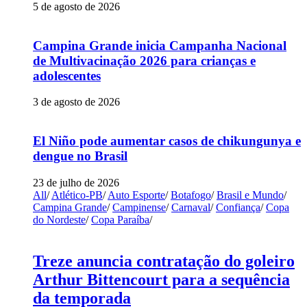
5 de agosto de 2026
Campina Grande inicia Campanha Nacional
de Multivacinação 2026 para crianças e
adolescentes
3 de agosto de 2026
El Niño pode aumentar casos de chikungunya e
dengue no Brasil
23 de julho de 2026
All
/
Atlético-PB
/
Auto Esporte
/
Botafogo
/
Brasil e Mundo
/
Campina Grande
/
Campinense
/
Carnaval
/
Confiança
/
Copa
do Nordeste
/
Copa Paraíba
/
Treze anuncia contratação do goleiro
Arthur Bittencourt para a sequência
da temporada