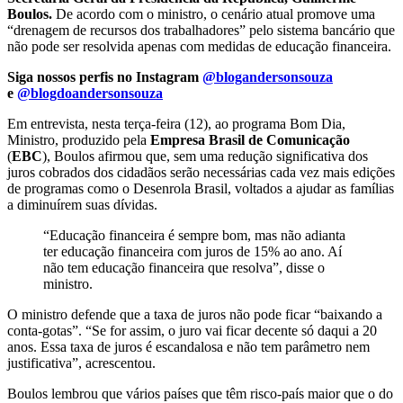
Boulos.
De acordo com o ministro, o cenário atual promove uma
“drenagem de recursos dos trabalhadores” pelo sistema bancário que
não pode ser resolvida apenas com medidas de educação financeira.
Siga nossos perfis no Instagram
@blogandersonsouza
e
@blogdoandersonsouza
Em entrevista, nesta terça-feira (12), ao programa Bom Dia,
Ministro, produzido pela
Empresa Brasil de Comunicação
(
EBC
), Boulos afirmou que, sem uma redução significativa dos
juros cobrados dos cidadãos serão necessárias cada vez mais edições
de programas como o Desenrola Brasil, voltados a ajudar as famílias
a diminuírem suas dívidas.
“Educação financeira é sempre bom, mas não adianta
ter educação financeira com juros de 15% ao ano. Aí
não tem educação financeira que resolva”, disse o
ministro.
O ministro defende que a taxa de juros não pode ficar “baixando a
conta-gotas”. “Se for assim, o juro vai ficar decente só daqui a 20
anos. Essa taxa de juros é escandalosa e não tem parâmetro nem
justificativa”, acrescentou.
Boulos lembrou que vários países que têm risco-país maior que o do