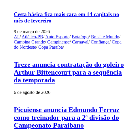
Cesta básica fica mais cara em 14 capitais no
mês de fevereiro
9 de março de 2026
All
/
Atlético-PB
/
Auto Esporte
/
Botafogo
/
Brasil e Mundo
/
Campina Grande
/
Campinense
/
Carnaval
/
Confiança
/
Copa
do Nordeste
/
Copa Paraíba
/
Treze anuncia contratação do goleiro
Arthur Bittencourt para a sequência
da temporada
6 de agosto de 2026
Picuiense anuncia Edmundo Ferraz
como treinador para a 2ª divisão do
Campeonato Paraibano