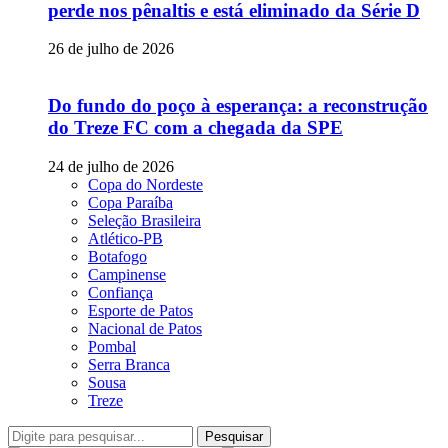
perde nos pênaltis e está eliminado da Série D
26 de julho de 2026
Do fundo do poço à esperança: a reconstrução
do Treze FC com a chegada da SPE
24 de julho de 2026
Copa do Nordeste
Copa Paraíba
Seleção Brasileira
Atlético-PB
Botafogo
Campinense
Confiança
Esporte de Patos
Nacional de Patos
Pombal
Serra Branca
Sousa
Treze
Pesquisar