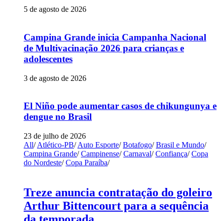
5 de agosto de 2026
Campina Grande inicia Campanha Nacional
de Multivacinação 2026 para crianças e
adolescentes
3 de agosto de 2026
El Niño pode aumentar casos de chikungunya e
dengue no Brasil
23 de julho de 2026
All
/
Atlético-PB
/
Auto Esporte
/
Botafogo
/
Brasil e Mundo
/
Campina Grande
/
Campinense
/
Carnaval
/
Confiança
/
Copa
do Nordeste
/
Copa Paraíba
/
Treze anuncia contratação do goleiro
Arthur Bittencourt para a sequência
da temporada