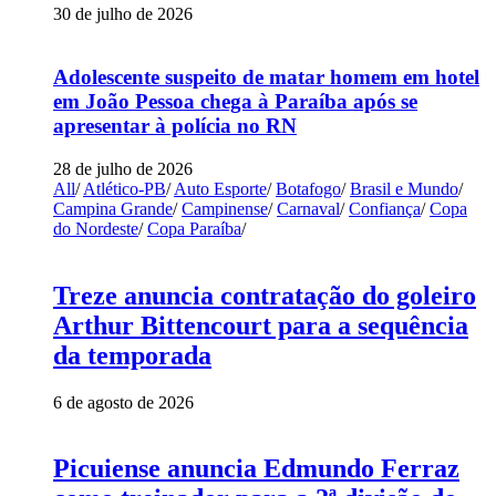
30 de julho de 2026
Adolescente suspeito de matar homem em hotel
em João Pessoa chega à Paraíba após se
apresentar à polícia no RN
28 de julho de 2026
All
/
Atlético-PB
/
Auto Esporte
/
Botafogo
/
Brasil e Mundo
/
Campina Grande
/
Campinense
/
Carnaval
/
Confiança
/
Copa
do Nordeste
/
Copa Paraíba
/
Treze anuncia contratação do goleiro
Arthur Bittencourt para a sequência
da temporada
6 de agosto de 2026
Picuiense anuncia Edmundo Ferraz