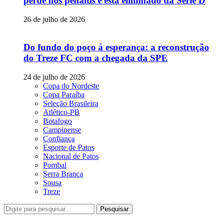
perde nos pênaltis e está eliminado da Série D
26 de julho de 2026
Do fundo do poço à esperança: a reconstrução
do Treze FC com a chegada da SPE
24 de julho de 2026
Copa do Nordeste
Copa Paraíba
Seleção Brasileira
Atlético-PB
Botafogo
Campinense
Confiança
Esporte de Patos
Nacional de Patos
Pombal
Serra Branca
Sousa
Treze
Pesquisar