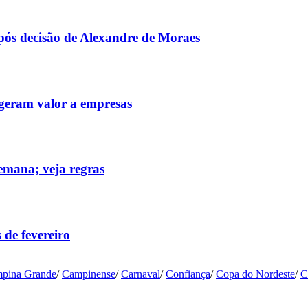
após decisão de Alexandre de Moraes
 geram valor a empresas
emana; veja regras
 de fevereiro
pina Grande
/
Campinense
/
Carnaval
/
Confiança
/
Copa do Nordeste
/
C