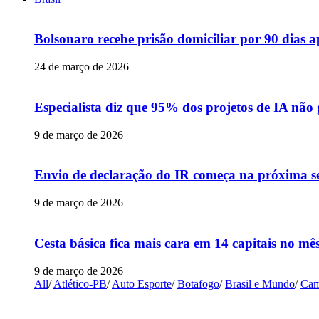
Bolsonaro recebe prisão domiciliar por 90 dias 
24 de março de 2026
Especialista diz que 95% dos projetos de IA não
9 de março de 2026
Envio de declaração do IR começa na próxima s
9 de março de 2026
Cesta básica fica mais cara em 14 capitais no mês
9 de março de 2026
All
/
Atlético-PB
/
Auto Esporte
/
Botafogo
/
Brasil e Mundo
/
Cam