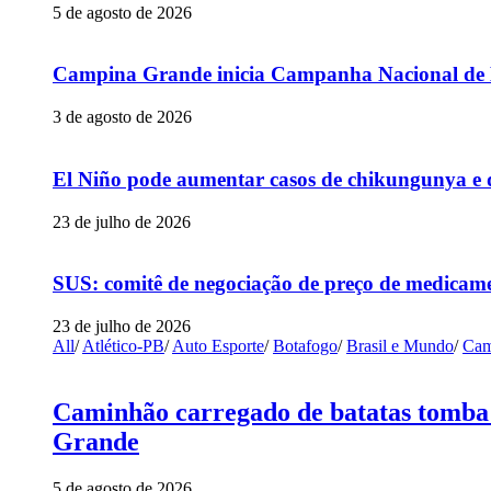
5 de agosto de 2026
Campina Grande inicia Campanha Nacional de Mu
3 de agosto de 2026
El Niño pode aumentar casos de chikungunya e 
23 de julho de 2026
SUS: comitê de negociação de preço de medicame
23 de julho de 2026
All
/
Atlético-PB
/
Auto Esporte
/
Botafogo
/
Brasil e Mundo
/
Cam
Caminhão carregado de batatas tomba 
Grande
5 de agosto de 2026