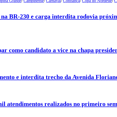
pina Grande
/
Campinense
/
Carnaval
/
Confiança
/
Copa do Nordeste
/
C
na BR-230 e carga interdita rodovia próxi
ar como candidato a vice na chapa presiden
nto e interdita trecho da Avenida Floria
il atendimentos realizados no primeiro sem