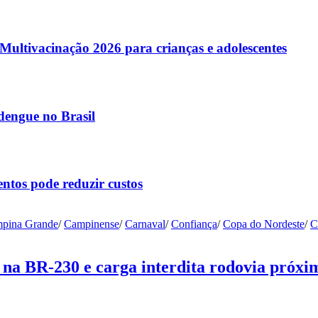
ltivacinação 2026 para crianças e adolescentes
dengue no Brasil
ntos pode reduzir custos
pina Grande
/
Campinense
/
Carnaval
/
Confiança
/
Copa do Nordeste
/
C
na BR-230 e carga interdita rodovia próxi