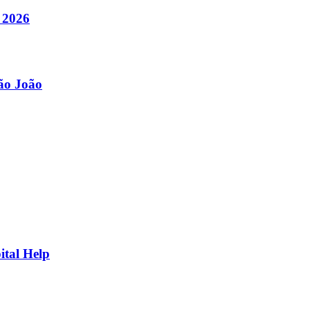
 2026
São João
ital Help