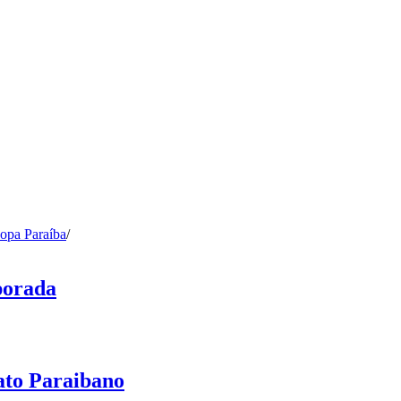
opa Paraíba
/
porada
ato Paraibano