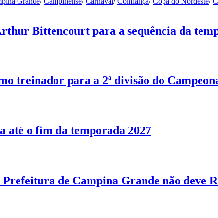
pina Grande
/
Campinense
/
Carnaval
/
Confiança
/
Copa do Nordeste
/
C
Arthur Bittencourt para a sequência da tem
o treinador para a 2ª divisão do Campeon
a até o fim da temporada 2027
Prefeitura de Campina Grande não deve R$