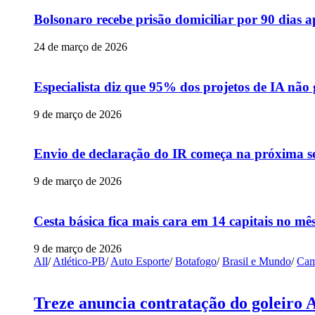
Bolsonaro recebe prisão domiciliar por 90 dias 
24 de março de 2026
Especialista diz que 95% dos projetos de IA não
9 de março de 2026
Envio de declaração do IR começa na próxima s
9 de março de 2026
Cesta básica fica mais cara em 14 capitais no mês
9 de março de 2026
All
/
Atlético-PB
/
Auto Esporte
/
Botafogo
/
Brasil e Mundo
/
Cam
Treze anuncia contratação do goleiro 