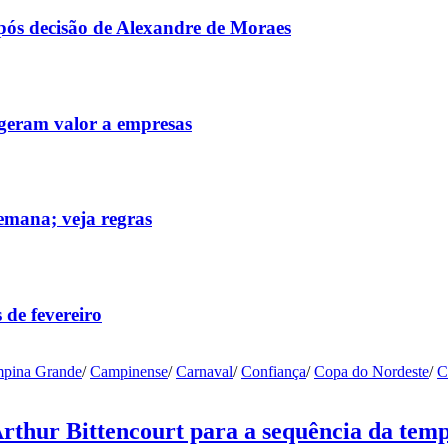
após decisão de Alexandre de Moraes
 geram valor a empresas
emana; veja regras
 de fevereiro
pina Grande
/
Campinense
/
Carnaval
/
Confiança
/
Copa do Nordeste
/
C
Arthur Bittencourt para a sequência da tem