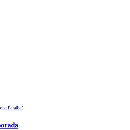
opa Paraíba
/
porada