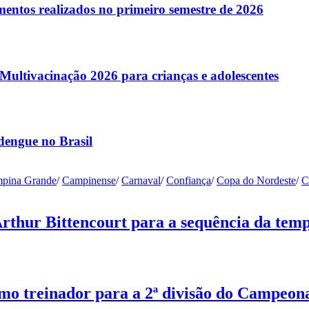
entos realizados no primeiro semestre de 2026
ltivacinação 2026 para crianças e adolescentes
dengue no Brasil
pina Grande
/
Campinense
/
Carnaval
/
Confiança
/
Copa do Nordeste
/
C
Arthur Bittencourt para a sequência da tem
o treinador para a 2ª divisão do Campeon