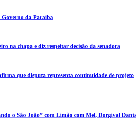
o Governo da Paraíba
iro na chapa e diz respeitar decisão da senadora
afirma que disputa representa continuidade de projeto
dando o São João” com Limão com Mel, Dorgival Danta