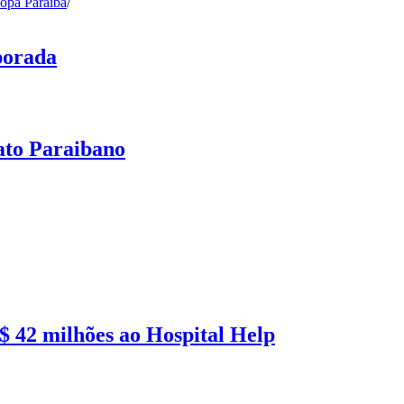
opa Paraíba
/
porada
ato Paraibano
 42 milhões ao Hospital Help