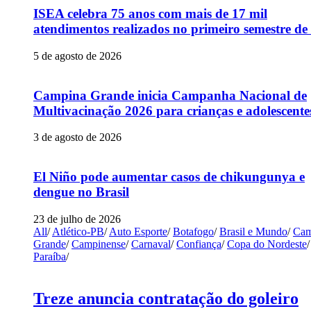
ISEA celebra 75 anos com mais de 17 mil
atendimentos realizados no primeiro semestre de
5 de agosto de 2026
Campina Grande inicia Campanha Nacional de
Multivacinação 2026 para crianças e adolescente
3 de agosto de 2026
El Niño pode aumentar casos de chikungunya e
dengue no Brasil
23 de julho de 2026
All
/
Atlético-PB
/
Auto Esporte
/
Botafogo
/
Brasil e Mundo
/
Cam
Grande
/
Campinense
/
Carnaval
/
Confiança
/
Copa do Nordeste
/
Paraíba
/
Treze anuncia contratação do goleiro