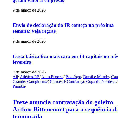
geram valor a empresas
9 de março de 2026
Envio de declaração do IR começa na próxima
semana; veja regras
9 de março de 2026
Cesta básica fica mais cara em 14 capitais no mê
fevereiro
9 de março de 2026
All
/
Atlético-PB
/
Auto Esporte
/
Botafogo
/
Brasil e Mundo
/
Cam
Grande
/
Campinense
/
Carnaval
/
Confiança
/
Copa do Nordeste
/
Paraíba
/
Treze anuncia contratação do goleiro
Arthur Bittencourt para a sequência d
temporada