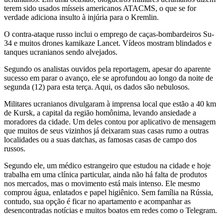
terem sido usados mísseis americanos ATACMS, o que se for
verdade adiciona insulto à injúria para o Kremlin.
O contra-ataque russo inclui o emprego de caças-bombardeiros Su-
34 e muitos drones kamikaze Lancet. Vídeos mostram blindados e
tanques ucranianos sendo alvejados.
Segundo os analistas ouvidos pela reportagem, apesar do aparente
sucesso em parar o avanço, ele se aprofundou ao longo da noite de
segunda (12) para esta terça. Aqui, os dados são nebulosos.
Militares ucranianos divulgaram à imprensa local que estão a 40 km
de Kursk, a capital da região homônima, levando ansiedade a
moradores da cidade. Um deles contou por aplicativo de mensagem
que muitos de seus vizinhos já deixaram suas casas rumo a outras
localidades ou a suas datchas, as famosas casas de campo dos
russos.
Segundo ele, um médico estrangeiro que estudou na cidade e hoje
trabalha em uma clínica particular, ainda não há falta de produtos
nos mercados, mas o movimento está mais intenso. Ele mesmo
comprou água, enlatados e papel higiênico. Sem família na Rússia,
contudo, sua opção é ficar no apartamento e acompanhar as
desencontradas notícias e muitos boatos em redes como o Telegram.