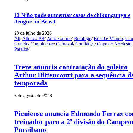
El Niño pode aumentar casos de chikungunya e
dengue no Brasil
23 de julho de 2026
All
/
Atlético-PB
/
Auto Esporte
/
Botafogo
/
Brasil e Mundo
/
Cam
Grande
/
Campinense
/
Carnaval
/
Confiança
/
Copa do Nordeste
/
Paraíba
/
Treze anuncia contratação do goleiro
Arthur Bittencourt para a sequência d
temporada
6 de agosto de 2026
Picuiense anuncia Edmundo Ferraz c
treinador para a 2ª divisão do Campeo
Paraibano