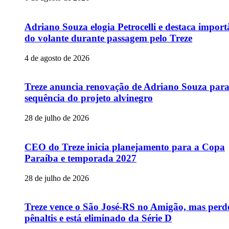
Adriano Souza elogia Petrocelli e destaca import
do volante durante passagem pelo Treze
4 de agosto de 2026
Treze anuncia renovação de Adriano Souza par
sequência do projeto alvinegro
28 de julho de 2026
CEO do Treze inicia planejamento para a Copa
Paraíba e temporada 2027
28 de julho de 2026
Treze vence o São José-RS no Amigão, mas perd
pênaltis e está eliminado da Série D