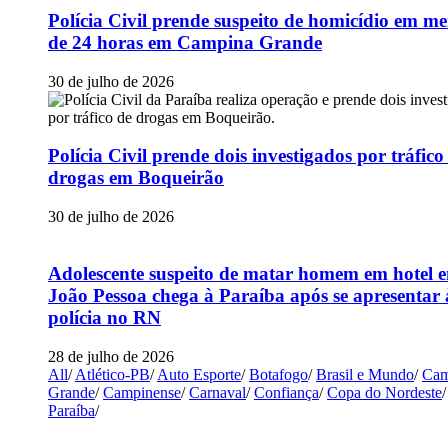
Polícia Civil prende suspeito de homicídio em m
de 24 horas em Campina Grande
30 de julho de 2026
Polícia Civil prende dois investigados por tráfico
drogas em Boqueirão
30 de julho de 2026
Adolescente suspeito de matar homem em hotel 
João Pessoa chega à Paraíba após se apresentar 
polícia no RN
28 de julho de 2026
All
/
Atlético-PB
/
Auto Esporte
/
Botafogo
/
Brasil e Mundo
/
Cam
Grande
/
Campinense
/
Carnaval
/
Confiança
/
Copa do Nordeste
/
Paraíba
/