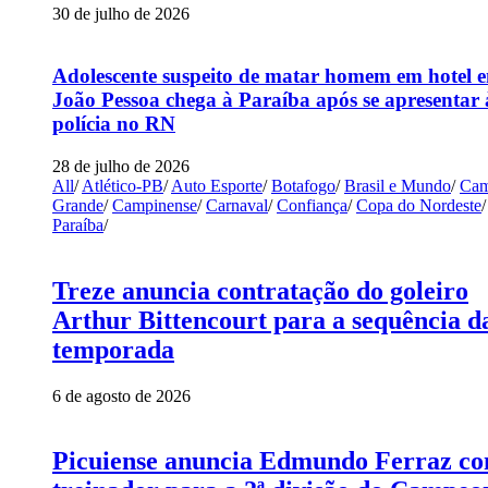
30 de julho de 2026
Adolescente suspeito de matar homem em hotel 
João Pessoa chega à Paraíba após se apresentar 
polícia no RN
28 de julho de 2026
All
/
Atlético-PB
/
Auto Esporte
/
Botafogo
/
Brasil e Mundo
/
Cam
Grande
/
Campinense
/
Carnaval
/
Confiança
/
Copa do Nordeste
/
Paraíba
/
Treze anuncia contratação do goleiro
Arthur Bittencourt para a sequência d
temporada
6 de agosto de 2026
Picuiense anuncia Edmundo Ferraz c