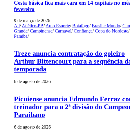
Cesta básica fica mais cara em 14 capitais no mê
fevereiro
9 de março de 2026
All
/
Atlético-PB
/
Auto Esporte
/
Botafogo
/
Brasil e Mundo
/
Cam
Grande
/
Campinense
/
Carnaval
/
Confiança
/
Copa do Nordeste
/
Paraíba
/
Treze anuncia contratação do goleiro
Arthur Bittencourt para a sequência d
temporada
6 de agosto de 2026
Picuiense anuncia Edmundo Ferraz c
treinador para a 2ª divisão do Campeo
Paraibano
6 de agosto de 2026