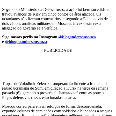
Segundo o Ministério da Defesa russo, a ação foi bem-sucedida e
travou avanços de Kiev em cinco pontos da área atacada. Os
ucranianos não fizeram comentários, e segundo a Folha ouviu de
dois céticos analistas militares em Moscou, talvez desta vez a
alegação do governo seja verídica.
Siga nossos perfis no Instagram
@blogandersonsouza
e
@blogdoandersonsouza
- PUBLICIDADE -
Tropas de Volodimir Zelenski romperam facilmente a fronteira da
região ucraniana de Sumi em direção a Kursk na terça da semana
passada (6), gerando o proverbial “barata-voa” entre as poucas
forças defensivas russas estacionadas na área.
Moscou correu para enviar reforços de forma descoordenada,
expondo colunas de caminhões com soldados e blindados a ataques
ucranianos. Em uma ocasião, blogueiros militares ucranianos dizem